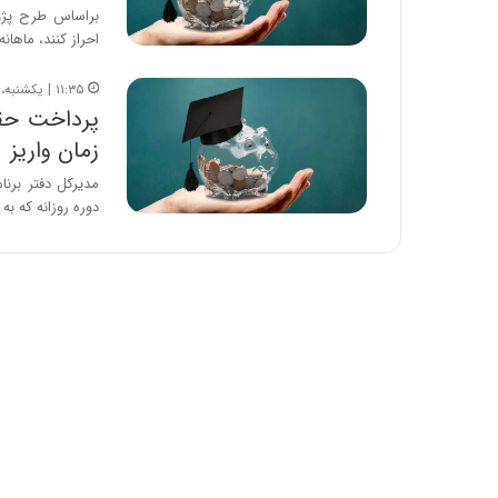
براساس طرح پژو
احراز کنند، ماهانه حقوق ۲۰ می
۱۱:۳۵ | یکشنبه، ۶ آبان ۱۴۰۳
پرداخت حق
زمان واریز
مدیرکل دفتر برنا
دوره روزانه که ب