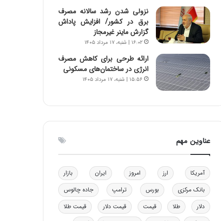
ا
نزولی شدن رشد سالانه مصرف
ب
برق در کشور/ افزایش پاداش
ل
گزارش ماینر غیرمجاز
چ
۱۶:۰۲ | شنبه، ۱۷ مرداد ۱۴۰۵
ن
ارائه طرحی برای کاهش مصرف
ی
انرژی در ساختمان‌های مسکونی
ن
۱۵:۵۶ | شنبه، ۱۷ مرداد ۱۴۰۵
ق
د
ر
ت
ی
ب
عناوین مهم
ا
ی
س
آمریکا
ارز
امروز
ایران
بازار
ت
د
بانک مرکزی
بورس
ترامپ
جاده چالوس
دلار
طلا
قیمت
قیمت دلار
قیمت طلا