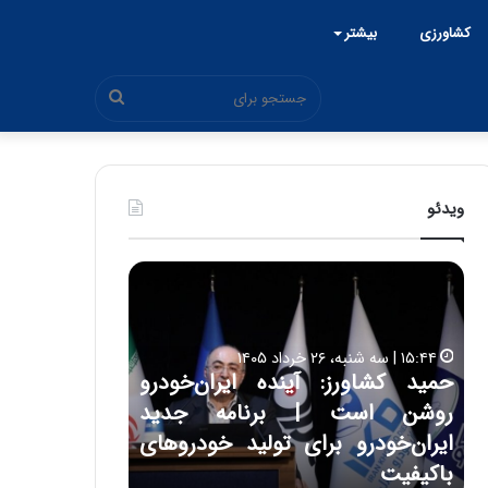
کشاورزی
بیشتر
جستجو
برای
ویدئو
ح
س
ی
ن
ع
اورز: آینده ایران‌خودرو
ل
۱۷:۳۹ | سه شنبه، ۲۲ اردیبهشت ۱۴۰۵
است | برنامه جدید
حسین علایی: در طول تار
ا
ی
ودرو برای تولید خودروهای
هیچگاه جز این جنگ، نت
ی
مقابل چنین قدرتی بایست
: