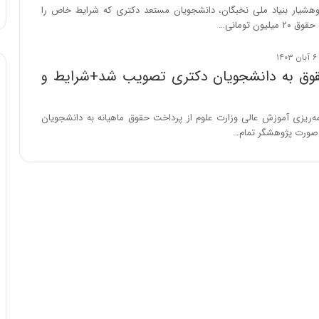
ا
:
هشیار بنیاد ملی نخبگان، دانشجویان مستعد دکتری که شرایط خاص را
و
آ
لیون تومانی…
ر
ی
م
ن
ی
د
وق به دانشجویان دکتری تصویب شد+شرایط و
ا
ه
ن
ا
ه
ی
مه‌ریزی آموزش عالی وزارت علوم از پرداخت حقوق ماهیانه به دانشجویان
؛
ر
ه صورت پژوهشگر تمام…
ب
ا
ا
ن‌
ز
خ
ن
و
د
د
ه
ر
پ
و
ن
ر
ه
و
ا
ش
ن
ن
ی
ا