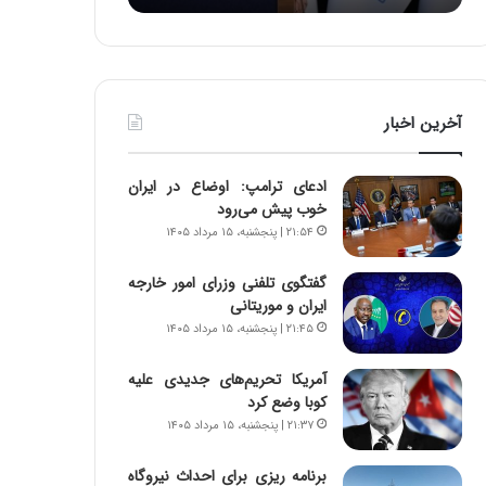
:
د
آ
ر
ی
ط
ن
و
د
ل
آخرین اخبار
ه
ت
ا
ا
ی
ر
ادعای ترامپ: اوضاع در ایران
ر
ی
خوب پیش می‌رود
ا
خ
۲۱:۵۴ | پنجشنبه، ۱۵ مرداد ۱۴۰۵
ن‌
ا
خ
ی
گفتگوی تلفنی وزرای امور خارجه
و
ر
ایران و موریتانی
د
ا
۲۱:۴۵ | پنجشنبه، ۱۵ مرداد ۱۴۰۵
ر
ن
و
،
ر
ه
آمریکا تحریم‌های جدیدی علیه
و
ی
کوبا وضع کرد
ش
چ
۲۱:۳۷ | پنجشنبه، ۱۵ مرداد ۱۴۰۵
ن
گ
ا
ا
برنامه ریزی برای احداث نیروگاه