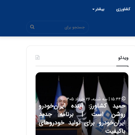
کشاورزی
بیشتر
جستجو
برای
ویدئو
ح
ح
م
س
ی
ی
د
ن
۱۵:۴۴ | سه شنبه، ۲۶ خرداد ۱۴۰۵
ک
ع
حمید کشاورز: آینده ایران‌خودرو
ش
ل
۱۷:۳۹ | سه شنبه، ۲۲ اردیبهشت ۱۴۰۵
روشن است | برنامه جدید
حسین علایی: 
ا
ا
و
ی
ه
ایران‌خودرو برای تولید خودروهای
هیچگاه جز ای
ر
ی
باکیفیت
مقابل چنین ق
ز
: