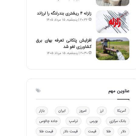
و
ا
ب
ب
زلزله ۴ ریشتری بندرلنگه را لرزاند
ر
ل
۲۰:۳۶ | پنجشنبه، ۱۵ مرداد ۱۴۰۵
ا
چ
ی
ن
ت
ی
افزایش پلکانی تعرفه بهای برق
و
ن
کشاورزی لغو شد
ل
ق
۲۰:۳۰ | پنجشنبه، ۱۵ مرداد ۱۴۰۵
ی
د
د
ر
خ
ت
و
ی
د
ب
ر
ا
عناوین مهم
و
ی
ه
س
ا
ت
آمریکا
ارز
امروز
ایران
بازار
ی
د
ب
بانک مرکزی
بورس
ترامپ
جاده چالوس
ا
دلار
طلا
قیمت
قیمت دلار
قیمت طلا
ک