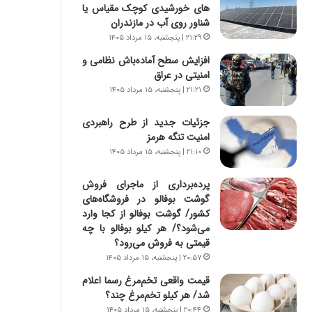
س
ه
های خورشیدی کوچک مقیاس یا
ت
ج
شناور روی آب در مازندران
|
ز
۲۱:۲۹ | پنجشنبه، ۱۵ مرداد ۱۴۰۵
ب
ا
افزایش سطح آماده‌باش نظامی و
ر
ی
امنیتی در عراق
ن
ن
ا
۲۱:۲۱ | پنجشنبه، ۱۵ مرداد ۱۴۰۵
ج
م
ن
ه
گ
جزئیات جدید از طرح راهبردی
ج
،
امنیت تنگه هرمز
د
ن
۲۱:۱۰ | پنجشنبه، ۱۵ مرداد ۱۴۰۵
ی
ت
د
و
پرده‌برداری از ماجرای فروش
ا
ا
گوشت بوفالو در فروشگاه‌های
ی
ن
کشور/ گوشت بوفالو از کجا وارد
ر
س
می‌شود؟/ هر کیلو بوفالو با چه
ا
ت
قیمتی به فروش می‌رود؟
ن‌
ه
۲۰:۵۷ | پنجشنبه، ۱۵ مرداد ۱۴۰۵
خ
د
قیمت واقعی تخم‌مرغ رسما اعلام
و
ر
شد/ هر کیلو تخم‌مرغ چند؟
د
م
ر
ق
۲۰:۴۴ | پنجشنبه، ۱۵ مرداد ۱۴۰۵