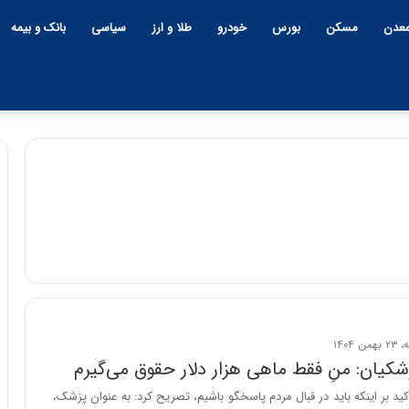
عدن
مسکن
بورس
خودرو
طلا و ارز
سیاسی
بانک و بیمه
چ
ی
ن
و
ب
ح
ر
۱۲:۱۸ | دوشنبه، ۱۸ اسفند ۱۴۰۴
ا
کیان: منِ فقط ماهی هزار دلار حقوق می‌گیرم
چین و بحران خاورمیانه؛ بازند
ن
پنهان یا برنده بزرگ؟
کید بر اینکه باید در قبال مردم پاسخگو باشیم، تصریح کرد: به عنوان پزشک،
خ