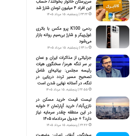
سرپرستان خانوار بخوانند/ حساب
س
ه
این افراد ۴ میلیون تومان شارژ شد
ت
ج
|
ز
۲۳:۲۲ | پنجشنبه، ۱۵ مرداد ۱۴۰۵
ب
ا
ر
ی
ردمی K100 پرو مکس با باتری
ن
ن
غول‌پیکر و شارژ بی‌سیم روانه بازار
ا
ج
می‌شود
م
ن
۲۳:۱۰ | پنجشنبه، ۱۵ مرداد ۱۴۰۵
ه
گ
جزئیاتی از مذاکرات ایران و عمان
ج
،
بر سر تنگه هرمز/ سخنگوی هیات
د
ن
رئیسه مجلس: بیانیه‌ای شامل
ی
ت
تصحیح مسیر تردد دریایی در
د
و
تنگه، در آستانه نهایی شدن است
ا
ا
۲۲:۵۵ | پنجشنبه، ۱۵ مرداد ۱۴۰۵
ی
ن
ر
س
لیست قیمت خرید مسکن در
ا
ت
نازی‌آباد/ خرید آپارتمان ۲ خوابه
ن‌
ه
در این منطقه چقدر سرمایه نیاز
خ
د
دارد؟ + جدول مردادماه ۱۴۰۵
و
ر
۲۲:۴۶ | پنجشنبه، ۱۵ مرداد ۱۴۰۵
د
م
سخنگوی آبفای تهران: وضعیت
ر
ق