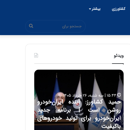
کشاورزی
بیشتر
جستجو
برای
ویدئو
ح
ح
م
س
ی
ی
د
ن
۱۵:۴۴ | سه شنبه، ۲۶ خرداد ۱۴۰۵
ک
ع
حمید کشاورز: آینده ایران‌خودرو
ش
ل
۱۷:۳۹ | سه شنبه، ۲۲ اردیبهشت ۱۴۰۵
روشن است | برنامه جدید
حسین علایی: 
ا
ا
و
ی
ه
ایران‌خودرو برای تولید خودروهای
هیچگاه جز ای
ر
ی
باکیفیت
مقابل چنین ق
ز
: