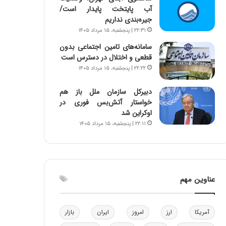
آب پایتخت پایدار است/
و
ا
جیره‌بندی نداریم
ب
ب
ر
ل
۲۲:۳۱ | پنجشنبه، ۱۵ مرداد ۱۴۰۵
ا
چ
سامانه‌های تامین اجتماعی بدون
ی
ن
قطعی و اختلال در دسترس است
ت
ی
۲۲:۲۲ | پنجشنبه، ۱۵ مرداد ۱۴۰۵
و
ن
ل
ق
دبیرکل سازمان ملل باز هم
ی
د
خواستار آتش‌بس فوری در
د
ر
اوکراین شد
خ
ت
۲۲:۱۱ | پنجشنبه، ۱۵ مرداد ۱۴۰۵
و
ی
د
ب
ر
ا
و
ی
ه
س
عناوین مهم
ا
ت
ی
د
ب
ا
آمریکا
ارز
امروز
ایران
بازار
ک