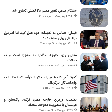
و
ی
ش
چ
سنتکام مدعی تغییر مسیر ۴۸ کشتی تجاری شد
ن
گ
۲۳:۲۰ | چهارشنبه، ۱۴ مرداد ۱۴۰۵
ا
ا
س
ه
ت
ج
فیدان: حماس به تعهدات خود عمل کرد، امّا اسرائیل
|
ز
برنامه‌ای برای صلح ندارد
ب
ا
ر
۲۳:۱۱ | چهارشنبه، ۱۴ مرداد ۱۴۰۵
ی
ن
ن
ا
ج
معاون وزیر خارجه: مذاکره نه معجزه است و نه
م
ن
خیانت
ه
گ
۲۲:۵۵ | چهارشنبه، ۱۴ مرداد ۱۴۰۵
ج
،
د
ن
گمرک آمریکا ۱۰۰ میلیارد دلار از درآمد تعرفه‌ها را به
ی
ت
واردکنندگان بازگرداند
د
و
۲۲:۴۶ | چهارشنبه، ۱۴ مرداد ۱۴۰۵
ا
ا
ی
ن
نشست وزیران خارجه مصر، ترکیه، پاکستان و
ر
س
عربستان با محوریت تحولات منطقه
ا
ت
۲۲:۳۸ | چهارشنبه، ۱۴ مرداد ۱۴۰۵