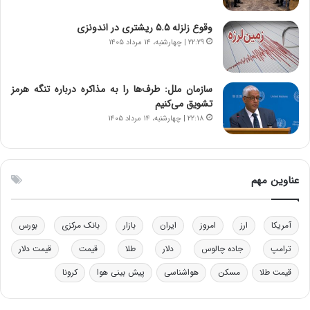
ن‌
ه
خ
د
وقوع زلزله ۵.۵ ریشتری در اندونزی
و
ر
۲۲:۲۹ | چهارشنبه، ۱۴ مرداد ۱۴۰۵
د
م
ر
ق
و
ا
ب
ب
سازمان ملل: طرف‌ها را به مذاکره درباره تنگه هرمز
ر
ل
تشویق می‌کنیم
ا
چ
۲۲:۱۸ | چهارشنبه، ۱۴ مرداد ۱۴۰۵
ی
ن
ت
ی
و
ن
ل
ق
عناوین مهم
ی
د
د
ر
خ
ت
آمریکا
ارز
امروز
ایران
بازار
بانک مرکزی
بورس
و
ی
د
ب
ترامپ
جاده چالوس
دلار
طلا
قیمت
قیمت دلار
ر
ا
قیمت طلا
مسکن
هواشناسی
پیش بینی هوا
کرونا
و
ی
ه
س
ا
ت