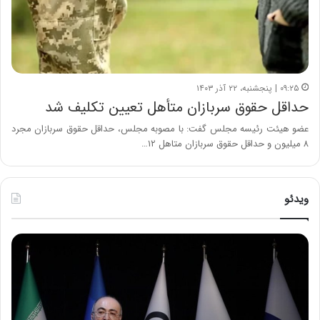
۰۹:۲۵ | پنجشنبه، ۲۲ آذر ۱۴۰۳
حداقل حقوق سربازان متأهل تعیین تکلیف شد
عضو هیئت رئیسه مجلس گفت: با مصوبه مجلس، حداقل حقوق سربازان مجرد
۸ میلیون و حداقل حقوق سربازان متاهل ۱۲…
ویدئو
ح
ح
م
س
ی
ی
د
ن
ک
ع
ش
ل