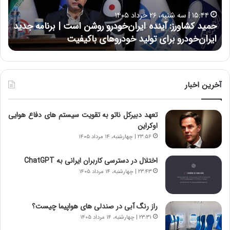
ا
ا
۱۵:۴۴ | سه شنبه، ۲۶ خرداد ۱۴۰۵
و
ی
حمید کشاورز: آینده ایران‌خودرو روشن است | برنامه جدید
ح
ر
ی
ایران‌خودرو برای تولید خودروهای باکیفیت
ن
ز
:
:
د
آ
ر
ی
ط
ن
و
آخرین اخبار
د
ل
ه
ت
تعهد دبیرکل ناتو به تقویت سیستم های دفاع هوایی
ا
ا
اوکراین
ی
ر
ر
ی
۲۳:۵۶ | چهارشنبه، ۱۴ مرداد ۱۴۰۵
ا
خ
ن‌
ا
اختلال در دسترسی کاربران ایرانی به ChatGPT
خ
ی
۲۳:۴۳ | چهارشنبه، ۱۴ مرداد ۱۴۰۵
و
ر
د
ا
ر
ن
راز رنگ آبی در صندلی های هواپیما چیست؟
و
،
۲۳:۳۱ | چهارشنبه، ۱۴ مرداد ۱۴۰۵
ر
ه