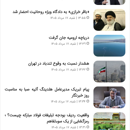
س
ه
ت
ج
«باقر خرازی» به دادگاه ویژه روحانیت احضار شد
|
ز
ب
۱۳:۵۵ | شنبه، ۱۷ مرداد ۱۴۰۵
ا
ر
ی
ن
ن
ا
ج
دریاچه ارومیه جان گرفت
م
ن
۱۳:۴۹ | شنبه، ۱۷ مرداد ۱۴۰۵
ه
گ
ج
،
د
ن
هشدار نسبت به وقوع تندباد در تهران
ی
ت
۱۳:۴۲ | شنبه، ۱۷ مرداد ۱۴۰۵
د
و
ا
ا
ی
ن
پیام تبریک مدیرعامل هلدینگ آتیه صبا به مناسبت
ر
س
روز خبرنگار
ا
ت
۱۳:۳۴ | شنبه، ۱۷ مرداد ۱۴۰۵
ن‌
ه
خ
د
واقعیت ردیف بودجه تبلیغات فولاد مبارکه چیست؟ ؛
و
ر
رمزگشایی از یک سوءتفاهم
د
م
۱۳:۳۱ | شنبه، ۱۷ مرداد ۱۴۰۵
ر
ق