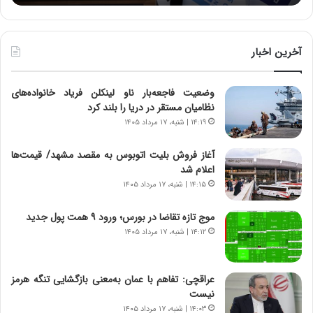
:
د
آ
ر
ی
ط
ن
و
آخرین اخبار
د
ل
ه
ت
وضعیت فاجعه‌بار ناو لینکلن فریاد خانواده‌های
ا
ا
نظامیان مستقر در دریا را بلند کرد
ی
ر
ر
ی
۱۴:۱۹ | شنبه، ۱۷ مرداد ۱۴۰۵
ا
خ
ن‌
ا
آغاز فروش بلیت اتوبوس به مقصد مشهد/ قیمت‌ها
خ
ی
اعلام شد
و
ر
۱۴:۱۵ | شنبه، ۱۷ مرداد ۱۴۰۵
د
ا
ر
ن
موج تازه تقاضا در بورس؛ ورود ۹ همت پول جدید
و
،
۱۴:۱۲ | شنبه، ۱۷ مرداد ۱۴۰۵
ر
ه
و
ی
ش
چ
عراقچی: تفاهم با عمان به‌معنی بازگشایی تنگه هرمز
ن
گ
نیست
ا
ا
۱۴:۰۳ | شنبه، ۱۷ مرداد ۱۴۰۵