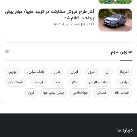
و
ا
ب
ب
آغاز طرح فروش مشارکت در تولید سایپا/ مبلغ پیش
ر
ل
پرداخت اعلام شد
ا
چ
۱۳:۲۶ | شنبه، ۱۷ مرداد ۱۴۰۵
ی
ن
ت
ی
و
ن
ل
ق
عناوین مهم
ی
د
د
ر
خ
ت
آمریکا
ارز
امروز
ایران
بازار
بانک مرکزی
بورس
و
ی
د
ب
ترامپ
جاده چالوس
دلار
طلا
قیمت
قیمت دلار
ر
ا
قیمت طلا
مسکن
هواشناسی
پیش بینی هوا
کرونا
و
ی
ه
س
ا
ت
ی
د
ب
ا
درباره ما
ک