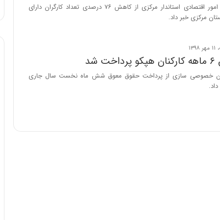
:
معاون هماهنگی امور اقتصادی استاندار مرکزی از کاهش ۷۶ درصدی تعداد کارگران دارای
آ
ان مرکزی خبر داد.
ی
ن
د
ه
 شد
ا
ن خصوصی سازی از پرداخت حقوق معوق شش ماه نخست سال جاری
ی
داد.
ر
ا
ن‌
خ
و
د
ر
و
ر
و
ش
ن
ا