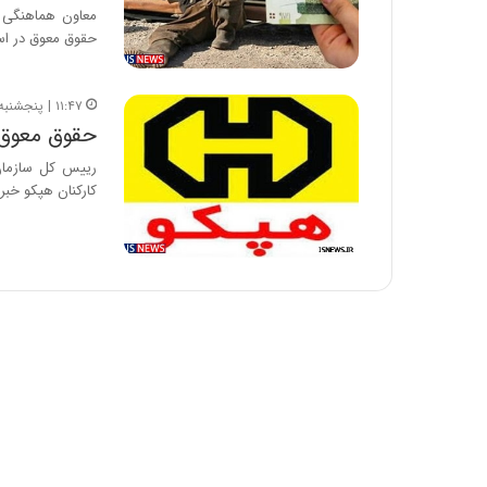
ا
و
حقوق معوق در است
ر
م
ی
۱۱:۴۷ | پنجشنبه، ۱۱ مهر ۱۳۹۸
ا
حقوق معوق ۶ ماهه کارکنان هپکو پرداخت
ن
رییس کل سازما
ه
کارکنان هپکو خبر 
؛
ب
ا
ز
ن
د
ه
پ
ن
ه
ا
ن
ی