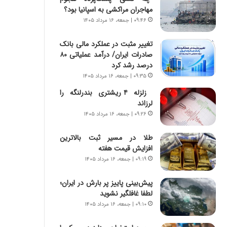
ه
ر
مهاجران مراکشی به اسپانیا بود؟
ج
ا
۰۹:۴۶ | جمعه، ۱۶ مرداد ۱۴۰۵
ز
ن
ا
|
تغییر مثبت در عملکرد مالی بانک
ی
ا
صادرات ایران/ درآمد عملیاتی ۸۰
ن
ع
درصد رشد کرد
ج
ت
ن
۰۹:۳۵ | جمعه، ۱۶ مرداد ۱۴۰۵
م
گ
ا
زلزله ۴ ریشتری بندرلنگه را
،
د
لرزاند
ن
م
۰۹:۲۶ | جمعه، ۱۶ مرداد ۱۴۰۵
ت
ر
و
د
طلا در مسیر ثبت بالاترین
ا
م
افزایش قیمت هفته
ن
ه
۰۹:۱۹ | جمعه، ۱۶ مرداد ۱۴۰۵
س
ن
ت
و
پیش‌بینی پاییز پر بارش در ایران؛
ه
ز
لطفا غافلگیر نشوید
د
ا
ر
ز
۰۹:۱۰ | جمعه، ۱۶ مرداد ۱۴۰۵
م
ب
ق
ی