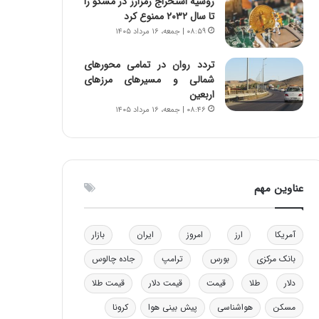
روسیه استخراج رمزارز در مسکو را
ا
ن
تا سال ۲۰۳۲ ممنوع کرد
ب
ن
۰۸:۵۹ | جمعه، ۱۶ مرداد ۱۴۰۵
ل
ر
چ
ف
تردد روان در تمامی محورهای
ن
ت
شمالی و مسیرهای مرزهای
ی
ه
اربعین
ن
ا
۰۸:۴۶ | جمعه، ۱۶ مرداد ۱۴۰۵
ق
س
د
ت
ر
ت
ی
عناوین مهم
ب
ا
ی
آمریکا
ارز
امروز
ایران
بازار
س
ت
بانک مرکزی
بورس
ترامپ
جاده چالوس
د
دلار
طلا
قیمت
قیمت دلار
قیمت طلا
مسکن
هواشناسی
پیش بینی هوا
کرونا