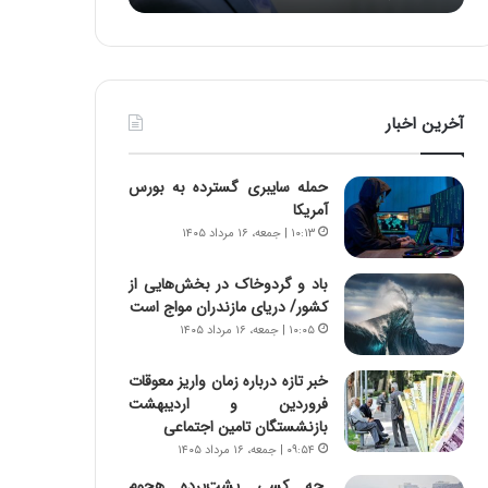
د
ه
ر
خ
ط
ط
و
ر
ل
ا
آخرین اخبار
ت
ب
ا
ر
ر
ت
حمله سایبری گسترده به بورس
ی
و
آمریکا
خ
ر
۱۰:۱۳ | جمعه، ۱۶ مرداد ۱۴۰۵
ا
م
ی
د
باد و گردوخاک در بخش‌هایی از
ر
ر
کشور/ دریای مازندران مواج است
ا
ا
۱۰:۰۵ | جمعه، ۱۶ مرداد ۱۴۰۵
ن
ق
،
ت
ه
ص
خبر تازه درباره زمان واریز معوقات
ی
ا
فروردین و اردیبهشت
چ
د
بازنشستگان تامین اجتماعی
گ
ا
۰۹:۵۴ | جمعه، ۱۶ مرداد ۱۴۰۵
ا
ی
چه کسی پشت‌پرده هجوم