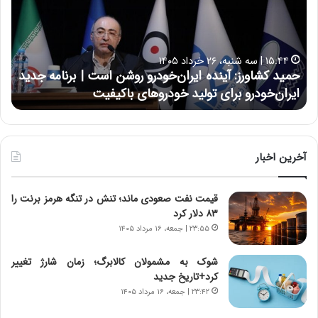
د
ن
ک
ع
ش
ل
ا
ا
۱۵:۴۴ | سه شنبه، ۲۶ خرداد ۱۴۰۵
و
ی
حمید کشاورز: آینده ایران‌خودرو روشن است | برنامه جدید
ح
ر
ی
ایران‌خودرو برای تولید خودروهای باکیفیت
ن
ز
:
:
د
آ
ر
ی
ط
ن
و
آخرین اخبار
د
ل
ه
ت
قیمت نفت صعودی ماند؛ تنش در تنگه هرمز برنت را
ا
ا
۸۳ دلار کرد
ی
ر
ر
ی
۲۳:۵۵ | جمعه، ۱۶ مرداد ۱۴۰۵
ا
خ
ن‌
ا
شوک به مشمولان کالابرگ؛ زمان شارژ تغییر
خ
ی
کرد+تاریخ جدید
و
ر
۲۳:۴۲ | جمعه، ۱۶ مرداد ۱۴۰۵
د
ا