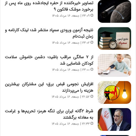
ر
ن
تصاویر خیره‌کننده از حفره ایجادشده روی ماه پس از
و
،
برخورد موشک فالکون ۹
ر
ه
۲۳:۰۹ | جمعه، ۱۶ مرداد ۱۴۰۵
و
ی
ش
چ
نتیجه آزمون ورودی سمپاد منتشر شد؛ لینک کارنامه و
ن
گ
زمان ثبت‌نام
ا
ا
۲۳:۰۲ | جمعه، ۱۶ مرداد ۱۴۰۵
س
ه
ت
ج
از ۷ سالگی مراقب باشید؛ دشمن خاموش سلامت
|
ز
کودکان شناسایی شد
ب
ا
ر
۲۳:۰۰ | جمعه، ۱۶ مرداد ۱۴۰۵
ی
ن
ن
ا
ج
افزایش نجومی قبض برق؛ این مشترکان بیشترین
م
ن
هزینه را می‌پردازند
ه
گ
۲۲:۵۲ | جمعه، ۱۶ مرداد ۱۴۰۵
ج
،
د
ن
شرط ۲گانه ایران برای تنگه هرمز؛ تحریم‌ها و غرامت
ی
ت
به معادله برگشتند
د
و
۲۲:۳۳ | جمعه، ۱۶ مرداد ۱۴۰۵
ا
ا
ی
ن