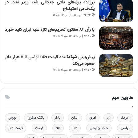
پرونده پول‌های نفتی جنجالی شد؛ وزیر نفت در
ر
س
یک‌قدمی استیضاح
ا
ت
۲۲:۲۶ | جمعه، ۱۶ مرداد ۱۴۰۵
ن‌
ه
خ
د
با رأی ۸۶ سناتور؛ تحریم‌های تازه علیه ایران کلید خورد
و
ر
۲۲:۲۰ | جمعه، ۱۶ مرداد ۱۴۰۵
د
م
ر
ق
و
ا
ب
ب
پیش‌بینی شوکه‌کننده قیمت طلا؛ اونس تا ۵ هزار دلار
ر
ل
صعود می‌کند
ا
چ
۲۲:۱۷ | جمعه، ۱۶ مرداد ۱۴۰۵
ی
ن
ت
ی
و
ن
ل
ق
عناوین مهم
ی
د
د
ر
خ
ت
آمریکا
ارز
امروز
ایران
بازار
بانک مرکزی
بورس
و
ی
د
ب
ترامپ
جاده چالوس
دلار
طلا
قیمت
قیمت دلار
ر
ا