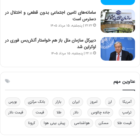
و
ر
د
م
سامانه‌های تامین اجتماعی بدون قطعی و اختلال در
ر
ق
دسترس است
و
ا
۲۲:۲۲ | پنجشنبه، ۱۵ مرداد ۱۴۰۵
ب
ب
ر
ل
دبیرکل سازمان ملل باز هم خواستار آتش‌بس فوری در
ا
چ
اوکراین شد
ی
ن
۲۲:۱۱ | پنجشنبه، ۱۵ مرداد ۱۴۰۵
ت
ی
و
ن
ل
ق
ی
د
عناوین مهم
د
ر
خ
ت
و
ی
د
ب
آمریکا
ارز
امروز
ایران
بازار
بانک مرکزی
بورس
ر
ا
ترامپ
جاده چالوس
دلار
طلا
قیمت
قیمت دلار
و
ی
ه
س
قیمت طلا
مسکن
هواشناسی
پیش بینی هوا
کرونا
ا
ت
ی
د