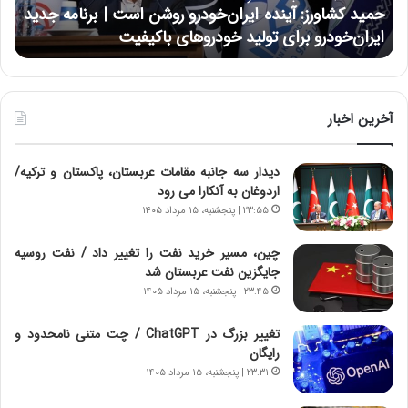
و
ی
حمید کشاورز: آینده ایران‌خودرو روشن است | برنامه جدید
ح
ر
ی
ایران‌خودرو برای تولید خودروهای باکیفیت
ن
ز
:
:
د
آ
ر
ی
ط
ن
و
آخرین اخبار
د
ل
ه
ت
دیدار سه جانبه مقامات عربستان، پاکستان و ترکیه/
ا
ا
اردوغان به آنکارا می رود
ی
ر
ر
ی
۲۳:۵۵ | پنجشنبه، ۱۵ مرداد ۱۴۰۵
ا
خ
ن‌
ا
چین، مسیر خرید نفت را تغییر داد / نفت روسیه
خ
ی
جایگزین نفت عربستان شد
و
ر
۲۳:۴۵ | پنجشنبه، ۱۵ مرداد ۱۴۰۵
د
ا
ر
ن
تغییر بزرگ در ChatGPT / چت متنی نامحدود و
و
،
رایگان
ر
ه
۲۳:۳۱ | پنجشنبه، ۱۵ مرداد ۱۴۰۵
و
ی
ش
چ