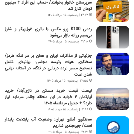
سرپرستان خانوار بخوانند/ حساب این افراد ۴ میلیون
ن
گ
تومان شارژ شد
ا
ا
۲۳:۲۲ | پنجشنبه، ۱۵ مرداد ۱۴۰۵
س
ه
ت
ج
ردمی K100 پرو مکس با باتری غول‌پیکر و شارژ
|
ز
بی‌سیم روانه بازار می‌شود
ب
ا
ر
۲۳:۱۰ | پنجشنبه، ۱۵ مرداد ۱۴۰۵
ی
ن
ن
ا
ج
جزئیاتی از مذاکرات ایران و عمان بر سر تنگه هرمز/
م
ن
سخنگوی هیات رئیسه مجلس: بیانیه‌ای شامل
ه
گ
تصحیح مسیر تردد دریایی در تنگه، در آستانه نهایی
ج
،
شدن است
د
ن
۲۲:۵۵ | پنجشنبه، ۱۵ مرداد ۱۴۰۵
ی
ت
لیست قیمت خرید مسکن در نازی‌آباد/ خرید
د
و
آپارتمان ۲ خوابه در این منطقه چقدر سرمایه نیاز
ا
ا
دارد؟ + جدول مردادماه ۱۴۰۵
ی
ن
۲۲:۴۶ | پنجشنبه، ۱۵ مرداد ۱۴۰۵
ر
س
ا
ت
سخنگوی آبفای تهران: وضعیت آب پایتخت پایدار
ن‌
ه
است/ جیره‌بندی نداریم
خ
د
۲۲:۳۱ | پنجشنبه، ۱۵ مرداد ۱۴۰۵