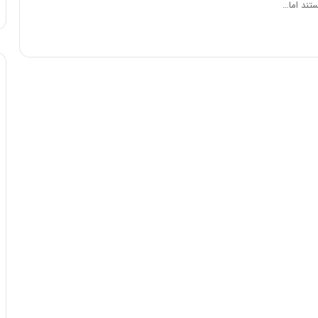
تند اما…
د
ر
ط
و
ل
ت
ا
ر
ی
خ
ا
ی
ر
ا
ن
،
ه
ی
چ
گ
ا