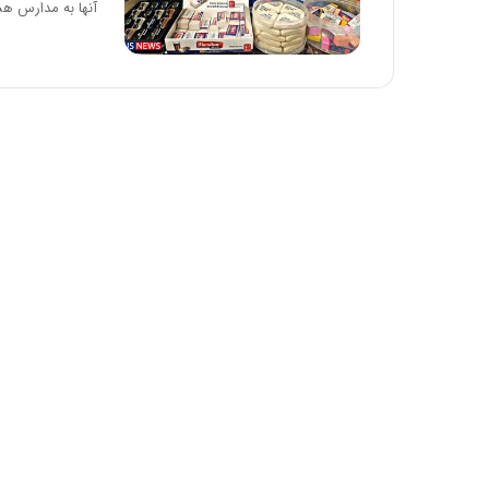
آنها به مدارس هس
ا
:
و
آ
ر
ی
م
ن
ی
د
ا
ه
ن
ا
ه
ی
؛
ر
ب
ا
ا
ن‌
ز
خ
ن
و
د
د
ه
ر
پ
و
ن
ر
ه
و
ا
ش
ن
ن
ی
ا