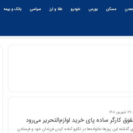
عدن
مسکن
بورس
خودرو
طلا و ارز
سیاسی
بانک و بیمه
ح
س
ی
ن
ع
 آینده ایران‌خودرو
ل
۱۷:۳۹ | سه شنبه، ۲۲ اردیبهشت ۱۴۰۵
| برنامه جدید
حسین علایی: در طول تاریخ ای
ا
ی
برای تولید خودروهای
هیچگاه جز این جنگ، نتوانست
ی
مقابل چنین قدرتی بایستد
 گذشته این روزها خانواده‌ها در تکاپو آماده کردن فرزندان خود و فرستادن
: