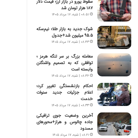
سقوط یورو در بازار ارز؛ قیمت دلار
ر
ی
۱۸۷ هزار تومان شد
ا
ر
ن
ا
۰۸:۵۱ | شنبه، ۱۷ مرداد ۱۴۰۵
|
ن
ا
د
شوک جدید به بازار طلا؛ نیم‌سکه
ع
ر
۹۵.۵ میلیون شد+جدول
ت
پ
۰۸:۴۳ | شنبه، ۱۷ مرداد ۱۴۰۵
م
ی
ا
ح
معامله بزرگ بر سر تنگه هرمز ؛
د
م
توافقی که به تصمیم واشنگتن
م
ل
وابسته است
ر
ه
۰۸:۳۶ | شنبه، ۱۷ مرداد ۱۴۰۵
د
آ
م
احکام بازنشستگی تغییر کرد؛
م
ه
اعلام جزئیات جدید سنوات
ر
ن
خدمت
ی
و
ک
۰۸:۳۳ | شنبه، ۱۷ مرداد ۱۴۰۵
ز
ا
آخرین وضعیت جوی ترافیکی
ا
ی
جاده چالوس و هراز+محورهای
ز
ی
مسدود
ب
–
۰۸:۲۱ | شنبه، ۱۷ مرداد ۱۴۰۵
ی
ص