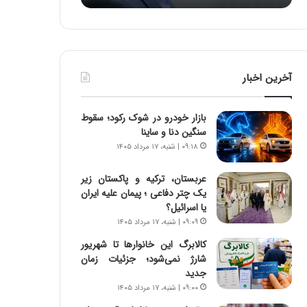
ه
ه
خ
ا
ط
ی
ر
ی
ا
ا
آخرین اخبار
ب
ز
ر
س
ت
ا
بازار خودرو در شوک رکود؛ سقوط
و
خ
سنگین دنا و ساینا
ر
ت
۰۹:۱۸ | شنبه، ۱۷ مرداد ۱۴۰۵
م
م
د
ا
عربستان، ترکیه و پاکستان زیر
ر
ن‌
یک چتر دفاعی ؛ پیمان علیه ایران
ا
ه
یا اسرائیل؟
ق
ا
۰۹:۰۹ | شنبه، ۱۷ مرداد ۱۴۰۵
ت
ی
ص
ا
کالابرگ این خانوارها تا شهریور
ا
ت
شارژ نمی‌شود؛ جزئیات زمان
د
ا
جدید
ا
ق
۰۹:۰۰ | شنبه، ۱۷ مرداد ۱۴۰۵
ی
ا