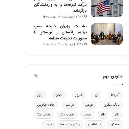
درآمد تعرفه‌ها را به واردکنندگان
و
ا
بازگرداند
ب
ب
۲۲:۴۶ | چهارشنبه، ۱۴ مرداد ۱۴۰۵
ر
ل
ا
چ
نشست وزیران خارجه مصر،
ی
ن
ترکیه، پاکستان و عربستان با
ت
ی
محوریت تحولات منطقه
و
ن
۲۲:۳۸ | چهارشنبه، ۱۴ مرداد ۱۴۰۵
ل
ق
ی
د
د
ر
خ
ت
و
ی
عناوین مهم
د
ب
ر
ا
و
ی
آمریکا
ارز
امروز
ایران
بازار
ه
س
ا
ت
بانک مرکزی
بورس
ترامپ
جاده چالوس
ی
د
ب
دلار
طلا
قیمت
قیمت دلار
قیمت طلا
ا
مسکن
هواشناسی
پیش بینی هوا
کرونا
ک