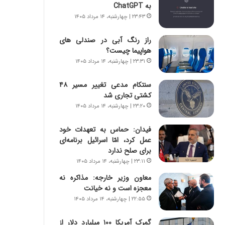
س
ه
به ChatGPT
ت
ج
۲۳:۴۳ | چهارشنبه، ۱۴ مرداد ۱۴۰۵
|
ز
ب
ا
راز رنگ آبی در صندلی های
ر
ی
هواپیما چیست؟
ن
ن
۲۳:۳۱ | چهارشنبه، ۱۴ مرداد ۱۴۰۵
ا
ج
م
ن
سنتکام مدعی تغییر مسیر ۴۸
ه
گ
کشتی تجاری شد
ج
،
۲۳:۲۰ | چهارشنبه، ۱۴ مرداد ۱۴۰۵
د
ن
ی
ت
د
فیدان: حماس به تعهدات خود
و
ا
عمل کرد، امّا اسرائیل برنامه‌ای
ا
ی
برای صلح ندارد
ن
ر
س
۲۳:۱۱ | چهارشنبه، ۱۴ مرداد ۱۴۰۵
ا
ت
معاون وزیر خارجه: مذاکره نه
ن‌
ه
معجزه است و نه خیانت
خ
د
۲۲:۵۵ | چهارشنبه، ۱۴ مرداد ۱۴۰۵
و
ر
د
م
گمرک آمریکا ۱۰۰ میلیارد دلار از
ر
ق