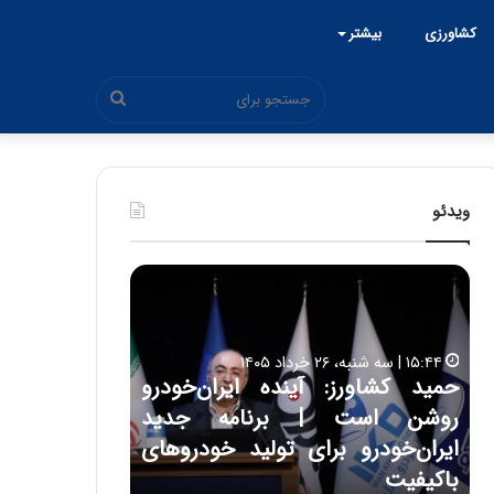
کشاورزی
بیشتر
جستجو
برای
ویدئو
ح
ح
م
س
ی
ی
د
ن
۱۵:۴۴ | سه شنبه، ۲۶ خرداد ۱۴۰۵
ک
ع
حمید کشاورز: آینده ایران‌خودرو
ش
ل
۱۷:۳۹ | سه شنبه، ۲۲ اردیبهشت ۱۴۰۵
روشن است | برنامه جدید
حسین علایی: 
ا
ا
و
ی
ه
ایران‌خودرو برای تولید خودروهای
هیچگاه جز ای
ر
ی
باکیفیت
مقابل چنین ق
ز
: