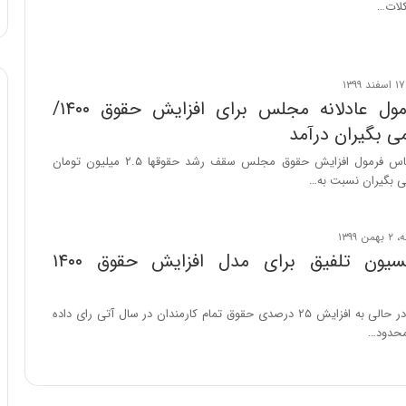
لات…
ا
و
ر
م
ی
جزئیات فرمول عادلانه مجلس برای افزایش حقوق ۱۴۰۰/
ا
ن
 بگیران درآمد
ه
درحالی که بر اساس فرمول افزایش حقوق مجلس سقف رشد حقوقها ۲.۵ میلیون تومان
؛
 بگیران نسبت به…
ب
ا
ز
ن
برنامه کمیسیون تلفیق برای مدل افزایش حقوق ۱۴۰۰
د
ه
پ
کمیسیون تلفیق در حالی به افزایش ۲۵ درصدی حقوق تمام کارمندان در سال آتی رای داده
ن
 محدود…
ه
ا
ن
ی