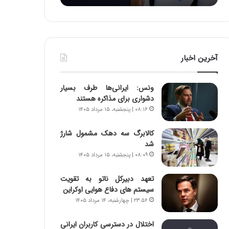
:
د
آ
ر
ی
ط
ن
و
د
ل
آخرین اخبار
ه
ت
ا
ا
ی
ر
ونس: ایرانی‌ها طرف بسیار
ر
ی
دشواری برای مذاکره هستند
ا
خ
۰۸:۱۶ | پنجشنبه، ۱۵ مرداد ۱۴۰۵
ن‌
ا
خ
ی
کالابرگ سه دهک مشمول شارژ
و
ر
شد
د
ا
۰۸:۰۹ | پنجشنبه، ۱۵ مرداد ۱۴۰۵
ر
ن
و
،
ر
ه
تعهد دبیرکل ناتو به تقویت
و
ی
سیستم های دفاع هوایی اوکراین
ش
چ
۲۳:۵۶ | چهارشنبه، ۱۴ مرداد ۱۴۰۵
ن
گ
ا
ا
اختلال در دسترسی کاربران ایرانی