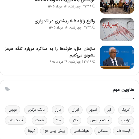
ا
ت
۲۲:۳۸ | چهارشنبه، ۱۴ مرداد ۱۴۰۵
ن‌
ه
خ
د
وقوع زلزله ۵.۵ ریشتری در اندونزی
و
ر
۲۲:۲۹ | چهارشنبه، ۱۴ مرداد ۱۴۰۵
د
م
ر
ق
و
ا
ب
ب
سازمان ملل: طرف‌ها را به مذاکره درباره تنگه هرمز
ر
ل
تشویق می‌کنیم
ا
چ
۲۲:۱۸ | چهارشنبه، ۱۴ مرداد ۱۴۰۵
ی
ن
ت
ی
و
ن
ل
ق
عناوین مهم
ی
د
د
ر
خ
ت
آمریکا
ارز
امروز
ایران
بازار
بانک مرکزی
بورس
و
ی
د
ب
ترامپ
جاده چالوس
دلار
طلا
قیمت
قیمت دلار
ر
ا
قیمت طلا
مسکن
هواشناسی
پیش بینی هوا
کرونا
و
ی