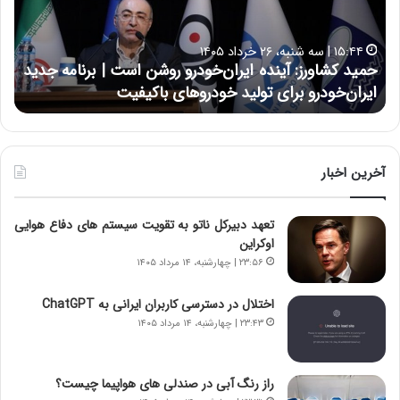
ک
ع
ش
ل
ا
ا
۱۵:۴۴ | سه شنبه، ۲۶ خرداد ۱۴۰۵
و
ی
حمید کشاورز: آینده ایران‌خودرو روشن است | برنامه جدید
ح
ر
ی
ایران‌خودرو برای تولید خودروهای باکیفیت
ن
ز
:
:
د
آ
ر
ی
ط
ن
و
آخرین اخبار
د
ل
ه
ت
تعهد دبیرکل ناتو به تقویت سیستم های دفاع هوایی
ا
ا
اوکراین
ی
ر
ر
ی
۲۳:۵۶ | چهارشنبه، ۱۴ مرداد ۱۴۰۵
ا
خ
ن‌
ا
اختلال در دسترسی کاربران ایرانی به ChatGPT
خ
ی
۲۳:۴۳ | چهارشنبه، ۱۴ مرداد ۱۴۰۵
و
ر
د
ا
ر
ن
راز رنگ آبی در صندلی های هواپیما چیست؟
و
،