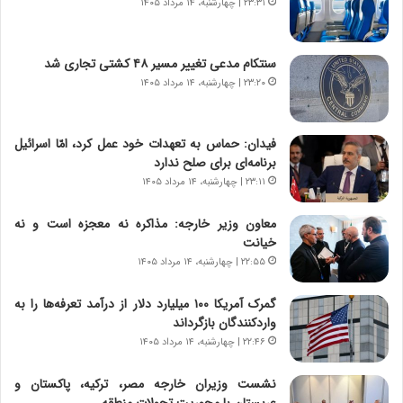
۲۳:۳۱ | چهارشنبه، ۱۴ مرداد ۱۴۰۵
ر
ه
و
ی
ش
چ
سنتکام مدعی تغییر مسیر ۴۸ کشتی تجاری شد
ن
گ
۲۳:۲۰ | چهارشنبه، ۱۴ مرداد ۱۴۰۵
ا
ا
س
ه
ت
ج
فیدان: حماس به تعهدات خود عمل کرد، امّا اسرائیل
|
ز
برنامه‌ای برای صلح ندارد
ب
ا
ر
۲۳:۱۱ | چهارشنبه، ۱۴ مرداد ۱۴۰۵
ی
ن
ن
ا
ج
معاون وزیر خارجه: مذاکره نه معجزه است و نه
م
ن
خیانت
ه
گ
۲۲:۵۵ | چهارشنبه، ۱۴ مرداد ۱۴۰۵
ج
،
د
ن
گمرک آمریکا ۱۰۰ میلیارد دلار از درآمد تعرفه‌ها را به
ی
ت
واردکنندگان بازگرداند
د
و
۲۲:۴۶ | چهارشنبه، ۱۴ مرداد ۱۴۰۵
ا
ا
ی
ن
نشست وزیران خارجه مصر، ترکیه، پاکستان و
ر
س
عربستان با محوریت تحولات منطقه