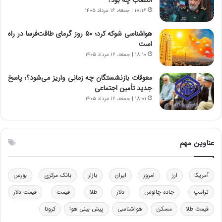
ا
ت
۱۸:۱۶ | جمعه، ۱۶ مرداد ۱۴۰۵
ن‌
ه
خ
د
هواشناسی شوکه کرد؛ ۵۰ روز گرمای طاقت‌فرسا در راه
و
ر
است
د
م
۱۸:۱۰ | جمعه، ۱۶ مرداد ۱۴۰۵
ر
ق
و
ا
ب
ب
معوقات بازنشستگان چه زمانی واریز می‌شود؟؛ پاسخ
ر
ل
جدید تأمین اجتماعی
ا
چ
۱۸:۰۱ | جمعه، ۱۶ مرداد ۱۴۰۵
ی
ن
ت
ی
و
ن
ل
ق
عناوین مهم
ی
د
د
ر
خ
ت
آمریکا
ارز
امروز
ایران
بازار
بانک مرکزی
بورس
و
ی
د
ب
ترامپ
جاده چالوس
دلار
طلا
قیمت
قیمت دلار
ر
ا
قیمت طلا
مسکن
هواشناسی
پیش بینی هوا
کرونا
و
ی