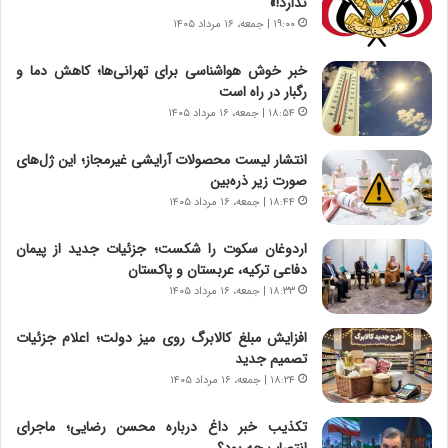
ندارد!»
ر
ه
۱۹:۰۰ | جمعه، ۱۶ مرداد ۱۴۰۵
و
ی
ش
چ
خبر خوش هواشناسی برای تهرانی‌ها؛ کاهش دما و
ن
گ
رگبار در راه است
ا
ا
۱۸:۵۴ | جمعه، ۱۶ مرداد ۱۴۰۵
س
ه
ت
ج
انتشار لیست محصولات آرایشی غیرمجاز؛ این ژل‌های
|
ز
صورت زیر ذره‌بین
ب
ا
ر
۱۸:۴۴ | جمعه، ۱۶ مرداد ۱۴۰۵
ی
ن
ن
ا
ج
اردوغان سکوت را شکست؛ جزئیات جدید از پیمان
م
ن
دفاعی ترکیه، عربستان و پاکستان
ه
گ
۱۸:۳۳ | جمعه، ۱۶ مرداد ۱۴۰۵
ج
،
د
ن
افزایش مبلغ کالابرگ روی میز دولت؛ اعلام جزئیات
ی
ت
تصمیم جدید
د
و
۱۸:۲۴ | جمعه، ۱۶ مرداد ۱۴۰۵
ا
ا
ی
ن
تکذیب خبر داغ درباره محسن رضایی؛ ماجرای
ر
س
انتصاب چه بود؟