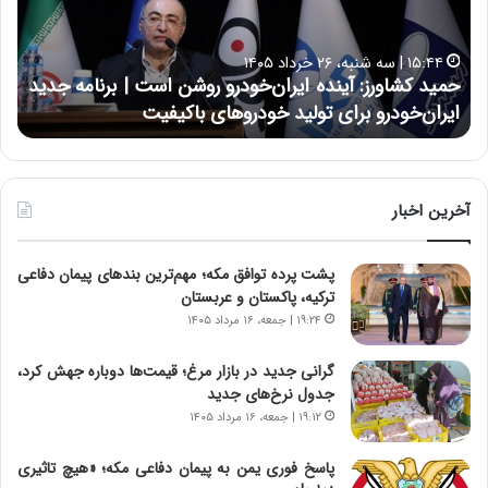
ک
ع
ش
ل
ا
ا
۱۵:۴۴ | سه شنبه، ۲۶ خرداد ۱۴۰۵
و
ی
حمید کشاورز: آینده ایران‌خودرو روشن است | برنامه جدید
ح
ر
ی
ایران‌خودرو برای تولید خودروهای باکیفیت
ن
ز
:
:
د
آ
ر
ی
ط
ن
و
آخرین اخبار
د
ل
ه
ت
پشت پرده توافق مکه؛ مهم‌ترین بندهای پیمان دفاعی
ا
ا
ترکیه، پاکستان و عربستان
ی
ر
ر
ی
۱۹:۲۴ | جمعه، ۱۶ مرداد ۱۴۰۵
ا
خ
ن‌
ا
گرانی جدید در بازار مرغ؛ قیمت‌ها دوباره جهش کرد،
خ
ی
جدول نرخ‌های جدید
و
ر
۱۹:۱۲ | جمعه، ۱۶ مرداد ۱۴۰۵
د
ا
ر
ن
پاسخ فوری یمن به پیمان دفاعی مکه؛ «هیچ تاثیری
و
،