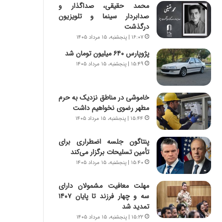
س
ه
محمد حقیقی، صداگذار و
ت
ج
صدابردار سینما و تلویزیون
|
ز
درگذشت
ب
ا
۱۶:۰۷ | پنجشنبه، ۱۵ مرداد ۱۴۰۵
ر
ی
پژوپارس ۶۴۰ میلیون تومان شد
ن
ن
ا
۱۵:۴۹ | پنجشنبه، ۱۵ مرداد ۱۴۰۵
ج
م
ن
ه
گ
ج
،
خاموشی در مناطق نزدیک به حرم
د
ن
مطهر رضوی نخواهیم داشت
ی
ت
۱۵:۴۴ | پنجشنبه، ۱۵ مرداد ۱۴۰۵
د
و
ا
ا
پنتاگون جلسه اضطراری برای
ی
ن
تأمین تسلیحات برگزار می‌کند
ر
س
۱۵:۴۰ | پنجشنبه، ۱۵ مرداد ۱۴۰۵
ا
ت
ن‌
ه
مهلت معافیت مشمولان دارای
خ
د
سه و چهار فرزند تا پایان ۱۴۰۷
و
ر
تمدید شد
د
م
۱۵:۲۲ | پنجشنبه، ۱۵ مرداد ۱۴۰۵
ر
ق