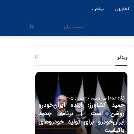
کشاورزی
بیشتر
جستجو
برای
ویدئو
ح
ح
م
س
ی
ی
د
ن
۱۵:۴۴ | سه شنبه، ۲۶ خرداد ۱۴۰۵
ک
ع
حمید کشاورز: آینده ایران‌خودرو
ش
ل
۱۷:۳۹ | سه شنبه، ۲۲ اردیبهشت ۱۴۰۵
روشن است | برنامه جدید
حسین علایی: 
ا
ا
و
ی
ه
ایران‌خودرو برای تولید خودروهای
هیچگاه جز ای
ر
ی
باکیفیت
مقابل چنین ق
ز
: