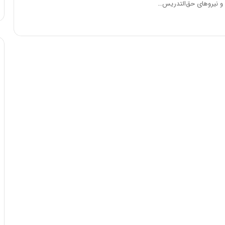
 و نیروهای حق‌التدریس…
ا
و
ر
م
ی
ا
ن
ه
؛
ب
ا
ز
ن
د
ه
پ
ن
ه
ا
ن
ی