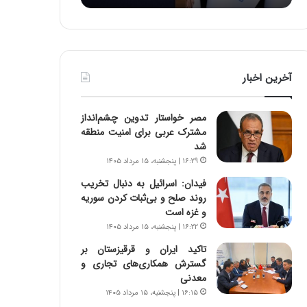
:
د
آ
ر
ی
ط
ن
و
د
ل
آخرین اخبار
ه
ت
ا
ا
ی
ر
مصر خواستار تدوین چشم‌انداز
ر
ی
مشترک عربی برای امنیت منطقه
ا
خ
شد
ن‌
ا
۱۶:۲۹ | پنجشنبه، ۱۵ مرداد ۱۴۰۵
خ
ی
و
ر
فیدان: اسرائیل به دنبال تخریب
د
ا
روند صلح و بی‌ثبات کردن سوریه
ر
ن
و غزه است
و
،
۱۶:۲۲ | پنجشنبه، ۱۵ مرداد ۱۴۰۵
ر
ه
تاکید ایران و قرقیزستان بر
و
ی
گسترش همکاری‌های تجاری و
ش
چ
معدنی
ن
گ
۱۶:۱۵ | پنجشنبه، ۱۵ مرداد ۱۴۰۵
ا
ا