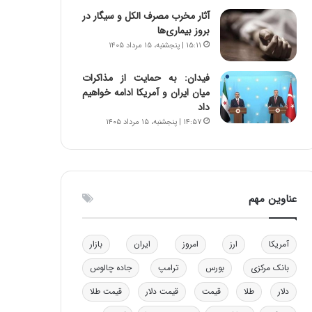
و
ا
آثار مخرب مصرف الکل و سیگار در
ب
ب
بروز بیماری‌ها
ر
ل
۱۵:۱۱ | پنجشنبه، ۱۵ مرداد ۱۴۰۵
ا
چ
ی
ن
فیدان: به حمایت از مذاکرات
ت
ی
میان ایران و آمریکا ادامه خواهیم
و
ن
داد
ل
ق
۱۴:۵۷ | پنجشنبه، ۱۵ مرداد ۱۴۰۵
ی
د
د
ر
خ
ت
و
ی
د
ب
عناوین مهم
ر
ا
و
ی
ه
س
آمریکا
ارز
امروز
ایران
بازار
ا
ت
ی
د
بانک مرکزی
بورس
ترامپ
جاده چالوس
ب
ا
دلار
طلا
قیمت
قیمت دلار
قیمت طلا
ک