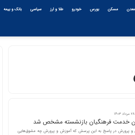
عدن
مسکن
بورس
خودرو
طلا و ارز
سیاسی
بانک و بیمه
چ
ی
ن
و
ب
ح
ر
۱۲:۱۸ | دوشنبه، ۱۸ اسفند ۱۴۰۴
ا
ان خدمت فرهنگیان بازنشسته مشخص شد
چین و بحران خاورمیانه؛ بازند
ن
پنهان یا برنده بزرگ؟
 پرورش در پاسخ به این پرسش که آموزش و پرورش چه مشوق‌هایی
خ