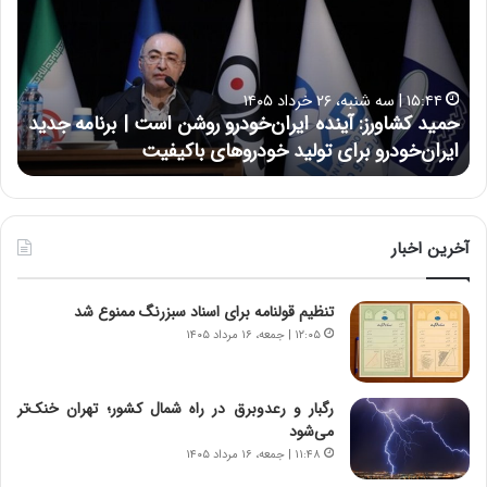
د
ن
ک
ع
ش
ل
ا
ا
۱۵:۴۴ | سه شنبه، ۲۶ خرداد ۱۴۰۵
و
ی
حمید کشاورز: آینده ایران‌خودرو روشن است | برنامه جدید
ح
ر
ی
ایران‌خودرو برای تولید خودروهای باکیفیت
ن
ز
:
:
د
آ
ر
ی
ط
ن
و
آخرین اخبار
د
ل
ه
ت
تنظیم قولنامه برای اسناد سبزرنگ ممنوع شد
ا
ا
ی
ر
۱۲:۰۵ | جمعه، ۱۶ مرداد ۱۴۰۵
ر
ی
ا
خ
ن‌
ا
رگبار و رعدوبرق در راه شمال کشور؛ تهران خنک‌تر
خ
ی
می‌شود
و
ر
۱۱:۴۸ | جمعه، ۱۶ مرداد ۱۴۰۵
د
ا