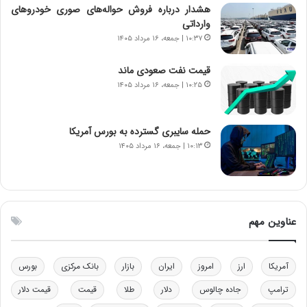
ی
ن
هشدار درباره فروش حواله‌های صوری خودروهای
ر
س
وارداتی
ا
ت
۱۰:۳۷ | جمعه، ۱۶ مرداد ۱۴۰۵
ن‌
ه
خ
د
قیمت نفت صعودی ماند
و
ر
۱۰:۲۵ | جمعه، ۱۶ مرداد ۱۴۰۵
د
م
ر
ق
و
ا
ب
ب
حمله سایبری گسترده به بورس آمریکا
ر
ل
۱۰:۱۳ | جمعه، ۱۶ مرداد ۱۴۰۵
ا
چ
ی
ن
ت
ی
و
ن
ل
ق
عناوین مهم
ی
د
د
ر
خ
ت
آمریکا
ارز
امروز
ایران
بازار
بانک مرکزی
بورس
و
ی
د
ب
ترامپ
جاده چالوس
دلار
طلا
قیمت
قیمت دلار
ر
ا