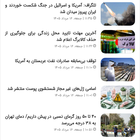
ر
ن
تلگراف: آمریکا و اسرائیل در جنگ شکست خوردند و
و
،
ایران پیروز میدان شد
ر
ه
۱۱:۳۵ | جمعه، ۱۶ مرداد ۱۴۰۵
و
ی
ش
چ
آخرین مهلت تایید محل زندگی برای جلوگیری از
ن
گ
حذف کالابرگ اعلام شد
ا
ا
۱۱:۲۲ | جمعه، ۱۶ مرداد ۱۴۰۵
س
ه
ت
ج
توقف بی‌سابقه صادرات نفت عربستان به آمریکا
|
ز
ب
۱۱:۱۰ | جمعه، ۱۶ مرداد ۱۴۰۵
ا
ر
ی
ن
ن
ا
ج
اسامی ژل‌های غیر مجاز شستشوی پوست منتشر شد
م
ن
۱۱:۰۱ | جمعه، ۱۶ مرداد ۱۴۰۵
ه
گ
ج
،
د
ن
۴۰ تا ۵۰ روز گرمای نسبی در پیش داریم/ دمای تهران
ی
ت
به ۳۸ درجه می‌رسد
د
و
۱۰:۵۱ | جمعه، ۱۶ مرداد ۱۴۰۵
ا
ا