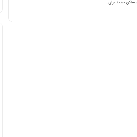
مساکن جدید برای…
ه
خ
ط
ر
ا
ب
ر
ت
و
ر
م
د
ر
ا
ق
ت
ص
ا
د
ا
ی