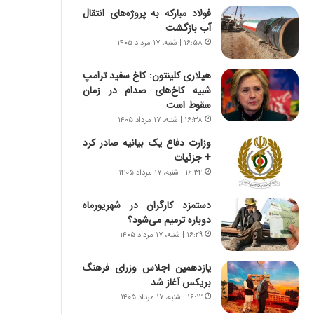
ی
ا
فولاد مبارکه به پروژه‌های انتقال
ر
ب
آب بازگشت
ا
ر
۱۶:۵۸ | شنبه، ۱۷ مرداد ۱۴۰۵
ن
ن
د
د
هیلاری کلینتون: کاخ سفید ترامپ
ر
ه
شبیه کاخ‌های صدام در زمان
پ
ب
سقوط است
ی
ز
ح
۱۶:۳۸ | شنبه، ۱۷ مرداد ۱۴۰۵
ر
م
گ
وزارت دفاع یک بیانیه صادر کرد
ل
؟
+ جزئیات
ه
۱۶:۳۴ | شنبه، ۱۷ مرداد ۱۴۰۵
آ
م
دستمزد کارگران در شهریورماه
ر
دوباره ترمیم می‌شود؟
ی
۱۶:۲۹ | شنبه، ۱۷ مرداد ۱۴۰۵
ک
ا
یازدهمین اجلاس وزرای فرهنگ
ی
بریکس آغاز شد
ی
–
۱۶:۱۲ | شنبه، ۱۷ مرداد ۱۴۰۵
ص