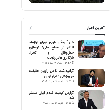
ه
ا
ا
و
ی
ر
ی
م
ا
ی
آخرین اخبار
ز
ا
س
ن
ا
ه
حل آلودگی هوای تهران نیازمند
خ
؛
اقدام در سطح ملی/ نوسازی
ت
ب
حمل‌ونقل و کنترل
م
ا
بارگذاری‌هادراولویت
ا
ز
۱۷:۳۶ | شنبه، ۱۷ مرداد ۱۴۰۵
ن‌
ن
ه
د
گرامیداشت تلاش راویان حقیقت
ا
ه
در روزهای دشوار ایران
ی
پ
۱۷:۱۴ | شنبه، ۱۷ مرداد ۱۴۰۵
ا
ن
ت
ه
گزارش کیفیت گندم ایران منتشر
ا
ا
شد
ق
ن
۱۷:۱۱ | شنبه، ۱۷ مرداد ۱۴۰۵
ا
ی