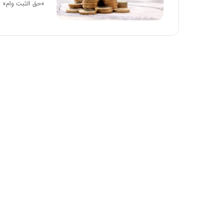
«حق الثبت وام» 
د
ر
ط
و
ل
ت
ا
ر
ی
خ
ا
ی
ر
ا
ن
،
ه
ی
چ
گ
ا