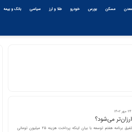
عدن
مسکن
بورس
خودرو
طلا و ارز
سیاسی
بانک و بیمه
ه
ش
د
ا
ر
د
۲۲:۳۰ | چهارشنبه، ۹ اردیبهشت ۱۴۰۵
طول تاریخ ایران،
هشدار درباره خطر ابرتورم د
ر
ب
زان‌تر می‌شود؟
نگ، نتوانسته در
اقتصاد ایران | اعتماد مردم هنوز ا
ا
ی بایستد
بین نرفته است
عضو کمیسیون تلفیق برنامه هفتم توسعه با بیان اینکه پرداخت هزینه ۲۵ میلیون تومانی
ر