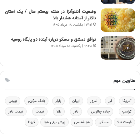
خ
د
و
ر
وضعیت آنفلوآنزا در هفته بیستم سال / یک استان
د
م
بالاتر از آستانه هشدار بالا
ر
ق
۱۷:۱۱ | یکشنبه، ۱۸ مرداد ۱۴۰۵
و
ا
ب
ب
توافق دمشق و مسکو درباره آینده دو پایگاه روسیه
ر
ل
۱۶:۴۸ | یکشنبه، ۱۸ مرداد ۱۴۰۵
ا
چ
ی
ن
ت
ی
و
ن
ل
ق
عناوین مهم
ی
د
د
ر
خ
ت
آمریکا
ارز
امروز
ایران
بازار
بانک مرکزی
بورس
و
ی
د
ب
ترامپ
جاده چالوس
دلار
طلا
قیمت
قیمت دلار
ر
ا
و
ی
قیمت طلا
مسکن
هواشناسی
پیش بینی هوا
کرونا
ه
س
ا
ت