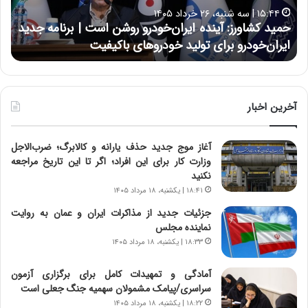
ا
ا
۱۵:۴۴ | سه شنبه، ۲۶ خرداد ۱۴۰۵
و
ی
حمید کشاورز: آینده ایران‌خودرو روشن است | برنامه جدید
ح
ر
ی
ایران‌خودرو برای تولید خودروهای باکیفیت
ن
ز
:
:
د
آ
ر
ی
ط
ن
و
آخرین اخبار
د
ل
ه
ت
آغاز موج جدید حذف یارانه و کالابرگ؛ ضرب‌الاجل
ا
ا
وزارت کار برای این افراد؛ اگر تا این تاریخ مراجعه
ی
ر
نکنید
ر
ی
ا
خ
۱۸:۴۱ | یکشنبه، ۱۸ مرداد ۱۴۰۵
ن‌
ا
جزئیات جدید از مذاکرات ایران و عمان به روایت
خ
ی
نماینده مجلس
و
ر
۱۸:۳۳ | یکشنبه، ۱۸ مرداد ۱۴۰۵
د
ا
ر
ن
آمادگی و تمهیدات کامل برای برگزاری آزمون
و
،
سراسری/پیامک مشمولان سهمیه جنگ جعلی است
ر
ه
۱۸:۲۲ | یکشنبه، ۱۸ مرداد ۱۴۰۵
و
ی