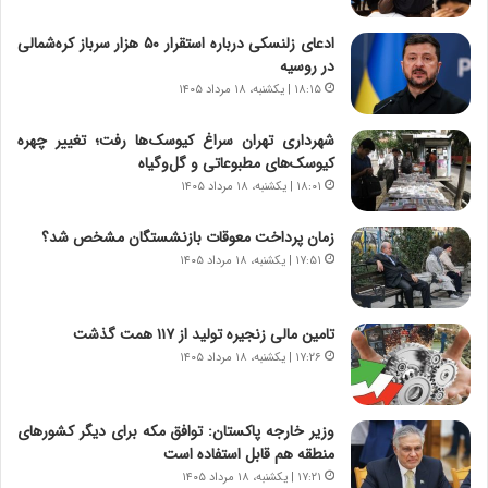
ش
چ
ادعای زلنسکی درباره استقرار ۵۰ هزار سرباز کره‌شمالی
ن
گ
در روسیه
ا
ا
س
ه
۱۸:۱۵ | یکشنبه، ۱۸ مرداد ۱۴۰۵
ت
ج
|
ز
شهرداری تهران سراغ کیوسک‌ها رفت؛ تغییر چهره
ب
ا
کیوسک‌های مطبوعاتی و گل‌وگیاه
ر
ی
۱۸:۰۱ | یکشنبه، ۱۸ مرداد ۱۴۰۵
ن
ن
ا
ج
زمان پرداخت معوقات بازنشستگان مشخص شد؟
م
ن
۱۷:۵۱ | یکشنبه، ۱۸ مرداد ۱۴۰۵
ه
گ
ج
،
د
ن
تامین مالی زنجیره تولید از ۱۱۷ همت گذشت
ی
ت
۱۷:۲۶ | یکشنبه، ۱۸ مرداد ۱۴۰۵
د
و
ا
ا
ی
ن
وزیر خارجه پاکستان: توافق مکه برای دیگر کشورهای
ر
س
منطقه هم قابل استفاده است
ا
ت
ن‌
ه
۱۷:۲۱ | یکشنبه، ۱۸ مرداد ۱۴۰۵