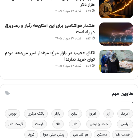
ر
س
هزار دلار
ا
ت
۱۱:۲۹ | شنبه، ۱۷ مرداد ۱۴۰۵
ن‌
ه
خ
د
هشدار هواشناسی برای این استان‌ها؛ رگبار و رعدوبرق
و
ر
در راه است
د
م
۱۱:۱۶ | شنبه، ۱۷ مرداد ۱۴۰۵
ر
ق
و
ا
ب
ب
اتفاق عجیب در بازار مرغ؛ مرغدار ضرر می‌دهد مردم
ر
ل
توان خرید ندارند!
ا
چ
۱۱:۰۹ | شنبه، ۱۷ مرداد ۱۴۰۵
ی
ن
ت
ی
و
ن
ل
ق
عناوین مهم
ی
د
د
ر
خ
ت
آمریکا
ارز
امروز
ایران
بازار
بانک مرکزی
بورس
و
ی
د
ب
ترامپ
جاده چالوس
دلار
طلا
قیمت
قیمت دلار
ر
ا
قیمت طلا
مسکن
هواشناسی
پیش بینی هوا
کرونا
و
ی