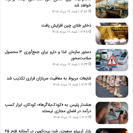
و
،
خواهد شد
ر
ه
۱۲:۵۶ | شنبه، ۱۷ مرداد ۱۴۰۵
و
ی
ش
چ
ذخایر طلای چین افزایش یافت
ن
گ
۱۲:۴۵ | شنبه، ۱۷ مرداد ۱۴۰۵
ا
ا
س
ه
ت
ج
دستور سازمان غذا و دارو برای جمع‌آوری ۳ محصول
|
ز
سلامت‌محور
ب
ا
ر
۱۲:۳۳ | شنبه، ۱۷ مرداد ۱۴۰۵
ی
ن
ن
ا
ج
شایعات مربوط به معافیت سربازان فراری تکذیب شد
م
ن
۱۲:۲۲ | شنبه، ۱۷ مرداد ۱۴۰۵
ه
گ
ج
،
د
ن
هشدار پلیس به «کودک‌بلاگرها»؛ کودکان، ابزار کسب
ی
ت
درآمد در فضای مجازی نیستند
د
و
۱۲:۱۲ | شنبه، ۱۷ مرداد ۱۴۰۵
ا
ا
ی
ن
بازار کریپتو صعودی شد؛ بیت‌کوین در آستانه فتح ۶۵