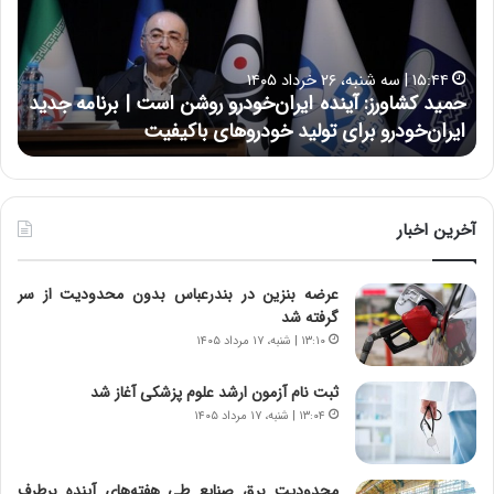
ک
ع
ش
ل
ا
ا
۱۵:۴۴ | سه شنبه، ۲۶ خرداد ۱۴۰۵
و
ی
حمید کشاورز: آینده ایران‌خودرو روشن است | برنامه جدید
ح
ر
ی
ایران‌خودرو برای تولید خودروهای باکیفیت
ن
ز
:
:
د
آ
ر
ی
ط
ن
و
آخرین اخبار
د
ل
ه
ت
عرضه بنزین در بندرعباس بدون محدودیت از سر
ا
ا
گرفته شد
ی
ر
ر
ی
۱۳:۱۰ | شنبه، ۱۷ مرداد ۱۴۰۵
ا
خ
ن‌
ا
ثبت نام آزمون ارشد علوم پزشکی آغاز شد
خ
ی
۱۳:۰۴ | شنبه، ۱۷ مرداد ۱۴۰۵
و
ر
د
ا
ر
ن
محدودیت‌ برق صنایع طی هفته‌های آینده برطرف