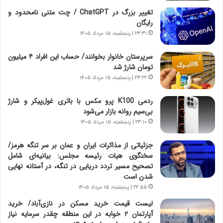
ن
ق
تغییر بزرگ در ChatGPT / چت متنی نامحدود و
،
ت
رایگان
ه
ص
۲۳:۳۱ | پنجشنبه، ۱۵ مرداد ۱۴۰۵
ی
ا
چ
د
سرپرستان خانوار بخوانند/ حساب این افراد ۴ میلیون
گ
ا
تومان شارژ شد
ا
ی
۲۳:۲۲ | پنجشنبه، ۱۵ مرداد ۱۴۰۵
ه
ر
ج
ا
ردمی K100 پرو مکس با باتری غول‌پیکر و شارژ
ز
ن
بی‌سیم روانه بازار می‌شود
ا
|
ی
۲۳:۱۰ | پنجشنبه، ۱۵ مرداد ۱۴۰۵
ا
ن
ع
ج
ت
جزئیاتی از مذاکرات ایران و عمان بر سر تنگه هرمز/
ن
م
سخنگوی هیات رئیسه مجلس: بیانیه‌ای شامل
گ
ا
تصحیح مسیر تردد دریایی در تنگه، در آستانه نهایی
،
د
شدن است
ن
م
۲۲:۵۵ | پنجشنبه، ۱۵ مرداد ۱۴۰۵
ت
ر
لیست قیمت خرید مسکن در نازی‌آباد/ خرید
و
د
آپارتمان ۲ خوابه در این منطقه چقدر سرمایه نیاز
ا
م