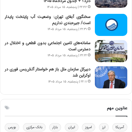
دارد؟ + جدول مردادماه ۱۴۰۵
ن
ه
۲۲:۴۶ | پنجشنبه، ۱۵ مرداد ۱۴۰۵
س
ن
ت
و
سخنگوی آبفای تهران: وضعیت آب پایتخت پایدار
ه
ز
است/ جیره‌بندی نداریم
د
ا
۲۲:۳۱ | پنجشنبه، ۱۵ مرداد ۱۴۰۵
ر
ز
م
ب
سامانه‌های تامین اجتماعی بدون قطعی و اختلال در
ق
ی
دسترس است
ا
ن
۲۲:۲۲ | پنجشنبه، ۱۵ مرداد ۱۴۰۵
ب
ن
ل
ر
دبیرکل سازمان ملل باز هم خواستار آتش‌بس فوری در
چ
ف
اوکراین شد
ن
ت
۲۲:۱۱ | پنجشنبه، ۱۵ مرداد ۱۴۰۵
ی
ه
ن
ا
ق
س
د
ت
عناوین مهم
ر
ت
ی
ب
آمریکا
ارز
امروز
ایران
بازار
بانک مرکزی
بورس