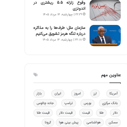
وقوع زلزله ۵.۵ ریشتری در
ا
ن
اندونزی
ب
ن
۲۲:۲۹ | چهارشنبه، ۱۴ مرداد ۱۴۰۵
ل
ر
چ
ف
سازمان ملل: طرف‌ها را به مذاکره
ن
ت
درباره تنگه هرمز تشویق می‌کنیم
ی
ه
۲۲:۱۸ | چهارشنبه، ۱۴ مرداد ۱۴۰۵
ن
ا
ق
س
د
ت
ر
ت
ی
عناوین مهم
ب
ا
ی
آمریکا
ارز
امروز
ایران
بازار
س
ت
بانک مرکزی
بورس
ترامپ
جاده چالوس
د
دلار
طلا
قیمت
قیمت دلار
قیمت طلا
مسکن
هواشناسی
پیش بینی هوا
کرونا