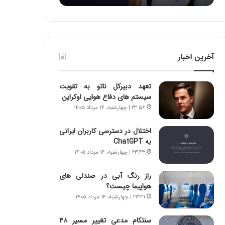
د
ه
ر
خ
ط
ط
و
ر
ل
ا
آخرین اخبار
ت
ب
ا
ر
ر
ت
تعهد دبیرکل ناتو به تقویت
ی
و
سیستم های دفاع هوایی اوکراین
خ
ر
۲۳:۵۶ | چهارشنبه، ۱۴ مرداد ۱۴۰۵
ا
م
ی
د
اختلال در دسترسی کاربران ایرانی
ر
ر
به ChatGPT
ا
ا
۲۳:۴۳ | چهارشنبه، ۱۴ مرداد ۱۴۰۵
ن
ق
،
ت
ه
ص
راز رنگ آبی در صندلی های
ی
ا
هواپیما چیست؟
چ
د
۲۳:۳۱ | چهارشنبه، ۱۴ مرداد ۱۴۰۵
گ
ا
ا
ی
سنتکام مدعی تغییر مسیر ۴۸