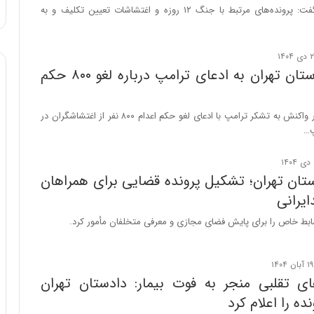
:
دادستان تهران گفت: پرونده‌های مرتبط با جنگ ۱۲ روزه و اغتشاشات تعیین تکلیف و به
آ
ی
ن
د
واکنش دادستان تهران به ادعای ترامپ درباره لغو ۸۰۰ حکم
ه
ا
ی
دادستان تهران در واکنش به تشکر ترامپ با ادعای لغو حکم اعدام ۸۰۰ نفر از اغتشاشگران در
ر
پ…
ا
ن‌
خ
تان تهران؛ تشکیل پرونده قضایی برای همراهان
و
ایرانی
د
ر
ابط خاص را برای پایش فضای مجازی و معرفی متخلفان مأمور کرد.
و
ر
و
ش
ای تقلبی منجر به فوت بیمار: دادستان تهران
ن
ده را اعلام کرد
ا