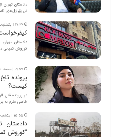
ا
دادستان تهران ا
ب
تزریق ژل‌های نام
ر
ن
۱۷:۲۷ | یکشنبه، ۲۹ تیر ۱۴۰۴
د
کیفرخواست پروند
ه
ب
دادستان تهران 
ز
کوروش کمپانی در 
ر
گ
؟
۰۹:۵۷ | جمعه، ۱۶ خرداد ۱۴۰۴
پرونده تلخ
کیست؟
در پرونده قتل ا
خاصی ملزم به پر
۱۵:۵۵ | یکشنبه، ۷ اردیبهشت ۱۴۰۴
دادستان ت
“کوروش کمپا