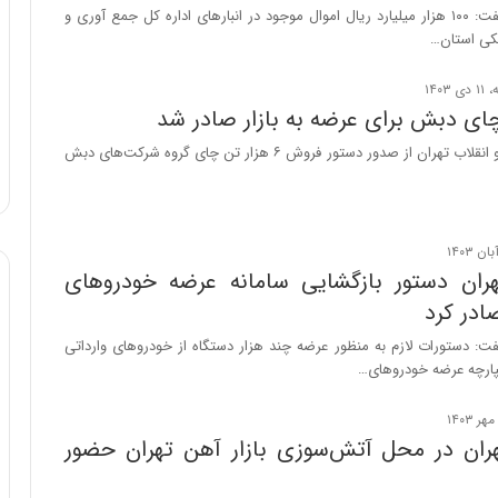
دادستان تهران گفت: ۱۰۰ هزار میلیارد ریال اموال موجود در انبارهای اداره کل جمع آوری و
و
کی استان…
ب
ر
ا
ی
ت
دادستان عمومی و انقلاب تهران از صدور دستور فروش ۶ هزار تن چای گروه شرکت‌های دبش
و
ل
ی
د
خ
ران دستور بازگشایی سامانه عرضه خودروهای
و
د
صادر کرد
ر
ت: دستورات لازم به منظور عرضه چند هزار دستگاه از خودروهای وارداتی
و
کپارچه عرضه خودروهای…
ه
ا
ی
ب
ران در محل آتش‌سوزی بازار آهن تهران حضور
ا
ک