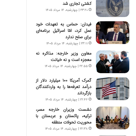
ه
ر
کشتی تجاری شد
ج
ا
۲۳:۲۰ | چهارشنبه، ۱۴ مرداد ۱۴۰۵
ز
ن
ا
|
فیدان: حماس به تعهدات خود
ی
ا
عمل کرد، امّا اسرائیل برنامه‌ای
ن
ع
برای صلح ندارد
ج
ت
۲۳:۱۱ | چهارشنبه، ۱۴ مرداد ۱۴۰۵
ن
م
گ
ا
معاون وزیر خارجه: مذاکره نه
،
د
معجزه است و نه خیانت
ن
م
۲۲:۵۵ | چهارشنبه، ۱۴ مرداد ۱۴۰۵
ت
ر
و
د
گمرک آمریکا ۱۰۰ میلیارد دلار از
ا
م
درآمد تعرفه‌ها را به واردکنندگان
ن
ه
بازگرداند
س
ن
۲۲:۴۶ | چهارشنبه، ۱۴ مرداد ۱۴۰۵
ت
و
نشست وزیران خارجه مصر،
ه
ز
ترکیه، پاکستان و عربستان با
د
ا
محوریت تحولات منطقه
ر
ز
م
ب
۲۲:۳۸ | چهارشنبه، ۱۴ مرداد ۱۴۰۵
ق
ی