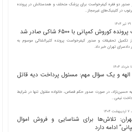
س
ز صدور دو فقره کیفرخواست برای پزشک متخلف و همدستانش در پرونده
ت
رغوب در کلینیک‌های غیرمجاز…
|
ب
ر
ه کوروش کمپانی با ۶۵۰۰ شاکی صادر شد
ن
ا
از تکمیل تحقیقات و صدور کیفرخواست پرونده کثیرالشاکی موسوم به
م
دادسرای تهران خبر داد.
ه
ج
د
ی
 الهه و یک سؤال مهم: مسئول پرداخت دیه قاتل
د
ا
ی
لهه حسین‌نژاد، در صورت صدور حکم قصاص، خانواده مقتول تنها در شرایط
ر
داخت نیمی…
ا
ن‌
خ
هران: تلاش‌ها برای شناسایی و فروش اموال
و
د
نی” ادامه دارد
ر