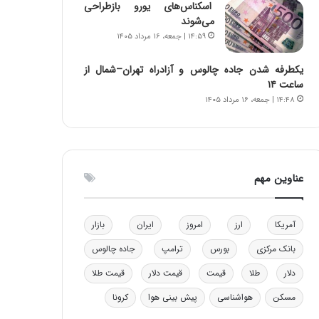
اسکناس‌های یورو بازطراحی
و
ا
می‌شوند
ب
ب
۱۴:۵۹ | جمعه، ۱۶ مرداد ۱۴۰۵
ر
ل
ا
چ
یکطرفه شدن جاده چالوس و آزادراه تهران–شمال از
ی
ن
ساعت ۱۴
ت
ی
۱۴:۴۸ | جمعه، ۱۶ مرداد ۱۴۰۵
و
ن
ل
ق
ی
د
د
ر
خ
ت
عناوین مهم
و
ی
د
ب
ر
ا
و
ی
آمریکا
ارز
امروز
ایران
بازار
ه
س
بانک مرکزی
بورس
ترامپ
جاده چالوس
ا
ت
ی
د
دلار
طلا
قیمت
قیمت دلار
قیمت طلا
ب
ا
مسکن
هواشناسی
پیش بینی هوا
کرونا
ک