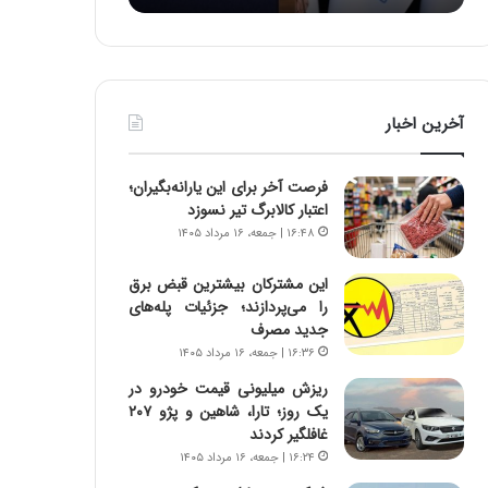
:
د
آ
ر
ی
ط
ن
و
د
ل
آخرین اخبار
ه
ت
ا
ا
ی
ر
فرصت آخر برای این یارانه‌بگیران؛
ر
ی
اعتبار کالابرگ تیر نسوزد
ا
خ
۱۶:۴۸ | جمعه، ۱۶ مرداد ۱۴۰۵
ن‌
ا
خ
ی
این مشترکان بیشترین قبض برق
و
ر
را می‌پردازند؛ جزئیات پله‌های
د
ا
جدید مصرف
ر
ن
۱۶:۳۶ | جمعه، ۱۶ مرداد ۱۴۰۵
و
،
ر
ه
ریزش میلیونی قیمت خودرو در
و
ی
یک روز؛ تارا، شاهین و پژو ۲۰۷
ش
چ
غافلگیر کردند
ن
گ
۱۶:۲۴ | جمعه، ۱۶ مرداد ۱۴۰۵
ا
ا