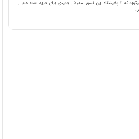
ا
وزیر نفت هند می‎گوید که ۲ پالایشگاه این کشور سفارش جدیدی برای خرید نفت خام از
ب
ر…
ر
ن
د
ه
ب
ز
ر
گ
؟