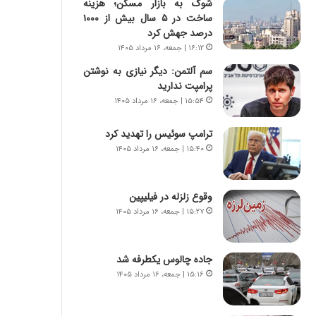
شوک به بازار مسکن؛ هزینه
س
ه
ساخت در ۵ سال بیش از ۱۰۰۰
ت
ج
درصد جهش کرد
|
ز
ب
ا
۱۶:۱۲ | جمعه، ۱۶ مرداد ۱۴۰۵
ر
ی
سم آلتمن: دیگر نیازی به نوشتن
ن
ن
پرامپت ندارید
ا
ج
۱۵:۵۴ | جمعه، ۱۶ مرداد ۱۴۰۵
م
ن
ه
گ
ترامپ سوئیس را تهدید کرد
ج
،
۱۵:۴۰ | جمعه، ۱۶ مرداد ۱۴۰۵
د
ن
ی
ت
د
و
ا
وقوع زلزله در فیلیپین
ا
ی
ن
۱۵:۲۷ | جمعه، ۱۶ مرداد ۱۴۰۵
ر
س
ا
ت
ن‌
ه
جاده چالوس یکطرفه شد
خ
د
۱۵:۱۶ | جمعه، ۱۶ مرداد ۱۴۰۵
و
ر
د
م
ر
ق