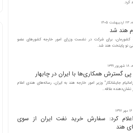
کرد.
ا
و
ر
م
ی
م هند شد
ا
ه کشورمان، برای شرکت در نشست وزرای امور خارجه کشورهای عضو
ن
ی نو پایتخت هند شد.
ه
؛
ب
ا
پی گسترش همکاری‌ها با ایران در چابهار
ز
ن
مانیام جایشانکار" وزیر امور خارجه هند به ایران، رسانه‌های هندی اعلام
د
 نشان‌دهنده علاقه…
ه
پ
ن
ه
ا
علام کرد: سفارش خرید نفت ایران از سوی
ن
ای هند
ی