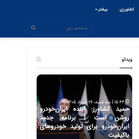
کشاورزی
بیشتر
جستجو
برای
ویدئو
ح
ح
م
س
ی
ی
د
ن
۱۵:۴۴ | سه شنبه، ۲۶ خرداد ۱۴۰۵
ک
ع
حمید کشاورز: آینده ایران‌خودرو
ش
ل
۱۷:۳۹ | سه شنبه، ۲۲ اردیبهشت ۱۴۰۵
روشن است | برنامه جدید
حسین علایی: 
ا
ا
و
ی
ه
ایران‌خودرو برای تولید خودروهای
هیچگاه جز ای
ر
ی
باکیفیت
مقابل چنین ق
ز
: