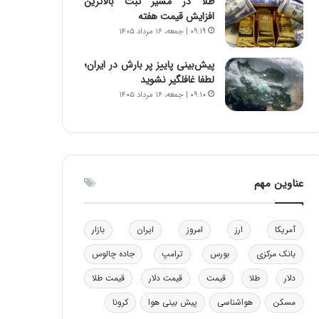
طلا در مسیر ثبت بالاترین
و
ا
افزایش قیمت هفته
ب
ب
۰۹:۱۹ | جمعه، ۱۶ مرداد ۱۴۰۵
ر
ل
ا
چ
پیش‌بینی پاییز پر بارش در ایران؛
ی
ن
لطفا غافلگیر نشوید
ت
ی
۰۹:۱۰ | جمعه، ۱۶ مرداد ۱۴۰۵
و
ن
ل
ق
ی
د
د
ر
خ
ت
و
ی
عناوین مهم
د
ب
ر
ا
و
ی
آمریکا
ارز
امروز
ایران
بازار
ه
س
ا
ت
بانک مرکزی
بورس
ترامپ
جاده چالوس
ی
د
دلار
طلا
قیمت
قیمت دلار
قیمت طلا
ب
ا
مسکن
هواشناسی
پیش بینی هوا
کرونا
ک