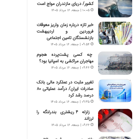
س
ه
کشور/ دریای مازندران مواج است
ت
ج
۱۰:۰۵ | جمعه، ۱۶ مرداد ۱۴۰۵
|
ز
ب
ا
خبر تازه درباره زمان واریز معوقات
ر
ی
فروردین و اردیبهشت
ن
ن
بازنشستگان تامین اجتماعی
ا
ج
۰۹:۵۴ | جمعه، ۱۶ مرداد ۱۴۰۵
م
ن
ه
گ
چه کسی پشت‌پرده هجوم
ج
،
مهاجران مراکشی به اسپانیا بود؟
د
ن
۰۹:۴۶ | جمعه، ۱۶ مرداد ۱۴۰۵
ی
ت
د
و
تغییر مثبت در عملکرد مالی بانک
ا
ا
صادرات ایران/ درآمد عملیاتی ۸۰
ی
ن
درصد رشد کرد
ر
س
۰۹:۳۵ | جمعه، ۱۶ مرداد ۱۴۰۵
ا
ت
زلزله ۴ ریشتری بندرلنگه را
ن‌
ه
لرزاند
خ
د
و
ر
۰۹:۲۶ | جمعه، ۱۶ مرداد ۱۴۰۵
د
م
ر
ق