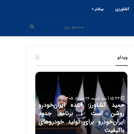
کشاورزی
بیشتر
جستجو
برای
ویدئو
ح
ح
م
س
ی
ی
د
ن
۱۵:۴۴ | سه شنبه، ۲۶ خرداد ۱۴۰۵
ک
ع
حمید کشاورز: آینده ایران‌خودرو
ش
ل
۱۷:۳۹ | سه شنبه، ۲۲ اردیبهشت ۱۴۰۵
روشن است | برنامه جدید
حسین علایی: 
ا
ا
و
ی
ه
ایران‌خودرو برای تولید خودروهای
هیچگاه جز ای
ر
ی
باکیفیت
مقابل چنین ق
ز
: