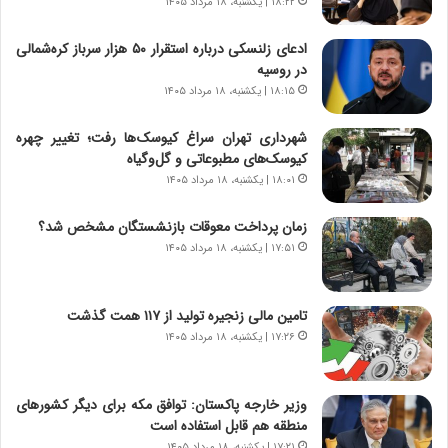
۱۸:۲۲ | یکشنبه، ۱۸ مرداد ۱۴۰۵
ا
ت
د
ا
ادعای زلنسکی درباره استقرار ۵۰ هزار سرباز کره‌شمالی
ا
ق
در روسیه
ی
ا
ر
ی
۱۸:۱۵ | یکشنبه، ۱۸ مرداد ۱۴۰۵
ا
ر
ن
ا
شهرداری تهران سراغ کیوسک‌ها رفت؛ تغییر چهره
|
ن
کیوسک‌های مطبوعاتی و گل‌وگیاه
ا
د
۱۸:۰۱ | یکشنبه، ۱۸ مرداد ۱۴۰۵
ع
ر
ت
پ
زمان پرداخت معوقات بازنشستگان مشخص شد؟
م
ی
۱۷:۵۱ | یکشنبه، ۱۸ مرداد ۱۴۰۵
ا
ح
د
م
م
ل
تامین مالی زنجیره تولید از ۱۱۷ همت گذشت
ر
ه
۱۷:۲۶ | یکشنبه، ۱۸ مرداد ۱۴۰۵
د
آ
م
م
ه
ر
وزیر خارجه پاکستان: توافق مکه برای دیگر کشورهای
ن
ی
منطقه هم قابل استفاده است
و
ک
۱۷:۲۱ | یکشنبه، ۱۸ مرداد ۱۴۰۵