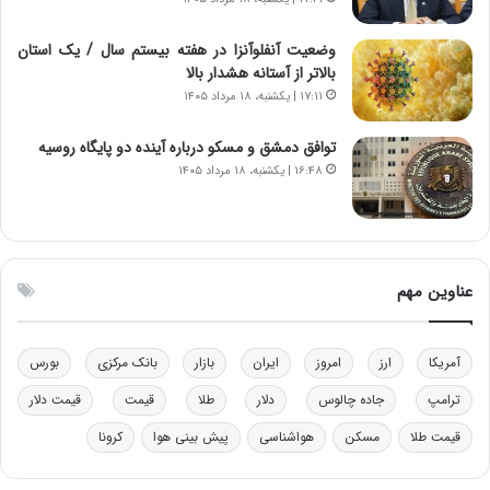
ز
ا
ا
ی
ز
ی
وضعیت آنفلوآنزا در هفته بیستم سال / یک استان
ب
–
بالاتر از آستانه هشدار بالا
ی
ص
۱۷:۱۱ | یکشنبه، ۱۸ مرداد ۱۴۰۵
ن
ه
ن
ی
توافق دمشق و مسکو درباره آینده دو پایگاه روسیه
ر
و
۱۶:۴۸ | یکشنبه، ۱۸ مرداد ۱۴۰۵
ف
ن
ت
ی
ه
|
ا
د
س
ب
عناوین مهم
ت
ی
ر
ک
آمریکا
ارز
امروز
ایران
بازار
بانک مرکزی
بورس
ل
ا
ترامپ
جاده چالوس
دلار
طلا
قیمت
قیمت دلار
ت
ا
قیمت طلا
مسکن
هواشناسی
پیش بینی هوا
کرونا
ق
ا