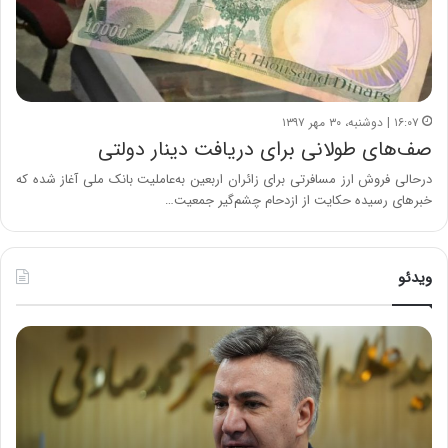
۱۶:۰۷ | دوشنبه، ۳۰ مهر ۱۳۹۷
صف‌های طولانی برای دریافت دینار دولتی
درحالی فروش ارز مسافرتی برای زائران اربعین به‌عاملیت بانک ملی آغاز شده که
خبرهای رسیده حکایت از ازدحام چشم‌گیر جمعیت…
ویدئو
ه
خ
ش
س
د
ا
ا
ر
ر
ت
د
ب