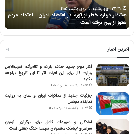
ر
ه
خ
۲۲:۳۰ | چهارشنبه، ۹ اردیبهشت ۱۴۰۵
ب
ب
هشدار درباره خطر ابرتورم در اقتصاد ایران | اعتماد مردم
ح
ا
خ
هنوز از بین نرفته است
از ش
ر
ش‌
ه
ه
خ
ا
ط
ی
ر
ی
آخرین اخبار
ا
ا
ب
ز
آغاز موج جدید حذف یارانه و کالابرگ؛ ضرب‌الاجل
ر
س
وزارت کار برای این افراد؛ اگر تا این تاریخ مراجعه
ت
ا
نکنید
و
خ
ر
ت
۱۸:۴۱ | یکشنبه، ۱۸ مرداد ۱۴۰۵
م
م
جزئیات جدید از مذاکرات ایران و عمان به روایت
د
ا
نماینده مجلس
ر
ن‌
۱۸:۳۳ | یکشنبه، ۱۸ مرداد ۱۴۰۵
ا
ه
ق
ا
آمادگی و تمهیدات کامل برای برگزاری آزمون
ت
ی
سراسری/پیامک مشمولان سهمیه جنگ جعلی است
ص
ا