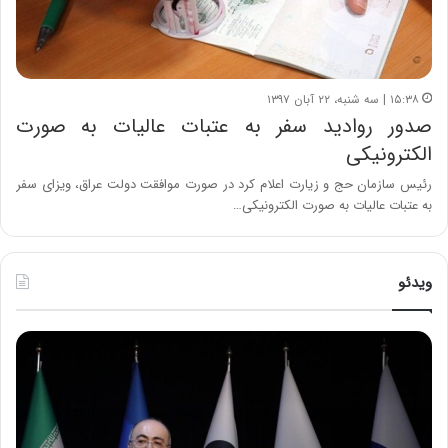
۱۵:۳۸ | سه شنبه، ۲۲ آبان ۱۳۹۷
صدور روادید سفر به عتبات عالیات به صورت
الکترونیکی
رئیس سازمان حج و زیارت اعلام کرد در صورت موافقت دولت عراق، ویزای سفر
به عتبات عالیات به صورت الکترونیکی…
ویدئو
ح
ه
س
ش
ی
د
ن
ا
ع
ر
ل
د