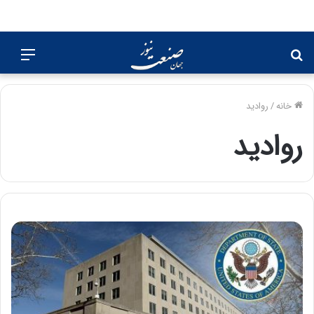
جستجو
منو
برای
خانه
/
روادید
روادید