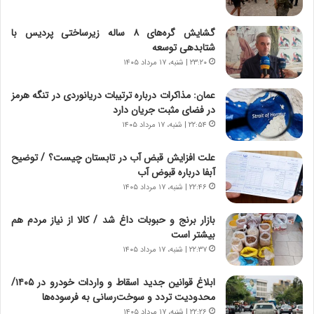
ی
ا
چ
د
گشایش گره‌های ۸ ساله زیرساختی پردیس با
گ
ا
شتابدهی توسعه
ا
ی
۲۳:۲۰ | شنبه، ۱۷ مرداد ۱۴۰۵
ه
ر
ج
ا
عمان: مذاکرات درباره ترتیبات دریانوردی در تنگه هرمز
ز
ن
در فضای مثبت جریان دارد
ا
|
ی
۲۲:۵۴ | شنبه، ۱۷ مرداد ۱۴۰۵
ا
ن
ع
ج
ت
علت افزایش قبض آب در تابستان چیست؟ / توضیح
ن
م
آبفا درباره قبوض آب
گ
ا
۲۲:۴۶ | شنبه، ۱۷ مرداد ۱۴۰۵
،
د
ن
م
بازار برنج و حبوبات داغ شد / کالا از نیاز مردم هم
ت
ر
بیشتر است
و
د
۲۲:۳۷ | شنبه، ۱۷ مرداد ۱۴۰۵
ا
م
ن
ه
ابلاغ قوانین جدید اسقاط و واردات خودرو در ۱۴۰۵/
س
ن
محدودیت تردد و سوخت‌رسانی به فرسوده‌ها
ت
و
۲۲:۲۶ | شنبه، ۱۷ مرداد ۱۴۰۵