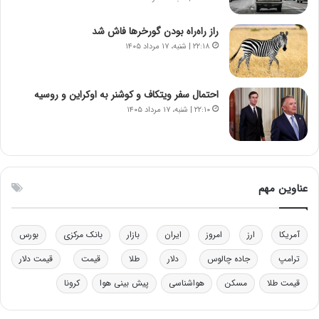
ه
ز
د
ا
راز راه‌راه بودن گورخرها فاش شد
ر
ز
۲۲:۱۸ | شنبه، ۱۷ مرداد ۱۴۰۵
م
ب
ق
ی
ا
ن
ب
ن
احتمال سفر ویتکاف و کوشنر به اوکراین و روسیه
ل
ر
۲۲:۱۰ | شنبه، ۱۷ مرداد ۱۴۰۵
چ
ف
ن
ت
ی
ه
ن
ا
ق
س
عناوین مهم
د
ت
ر
ت
آمریکا
ارز
امروز
ایران
بازار
بانک مرکزی
بورس
ی
ب
ترامپ
جاده چالوس
دلار
طلا
قیمت
قیمت دلار
ا
قیمت طلا
مسکن
هواشناسی
پیش بینی هوا
کرونا
ی
س
ت