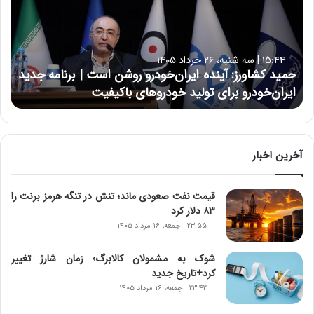
د
ک
ش
ا
۱۵:۴۴ | سه شنبه، ۲۶ خرداد ۱۴۰۵
و
حمید کشاورز: آینده ایران‌خودرو روشن است | برنامه جدید
ر
ایران‌خودرو برای تولید خودروهای باکیفیت
ز
:
آ
ی
ن
آخرین اخبار
د
ه
قیمت نفت صعودی ماند؛ تنش در تنگه هرمز برنت را
ا
۸۳ دلار کرد
ی
ر
۲۳:۵۵ | جمعه، ۱۶ مرداد ۱۴۰۵
ا
ن‌
شوک به مشمولان کالابرگ؛ زمان شارژ تغییر
خ
کرد+تاریخ جدید
و
۲۳:۴۲ | جمعه، ۱۶ مرداد ۱۴۰۵
د