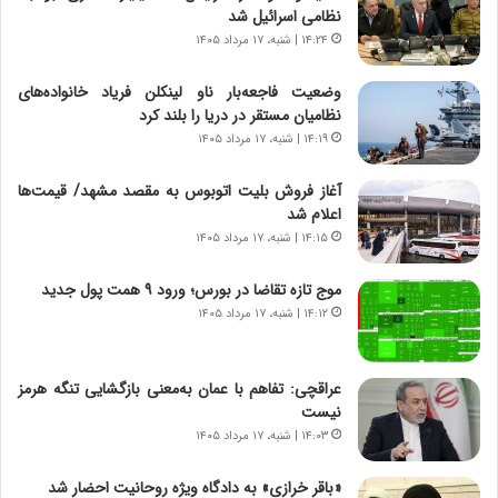
نظامی اسرائیل شد
ی
ر
ر
ی
۱۴:۲۴ | شنبه، ۱۷ مرداد ۱۴۰۵
ا
خ
ن‌
ا
وضعیت فاجعه‌بار ناو لینکلن فریاد خانواده‌های
خ
ی
نظامیان مستقر در دریا را بلند کرد
و
ر
۱۴:۱۹ | شنبه، ۱۷ مرداد ۱۴۰۵
د
ا
ر
ن
آغاز فروش بلیت اتوبوس به مقصد مشهد/ قیمت‌ها
و
،
اعلام شد
ر
ه
۱۴:۱۵ | شنبه، ۱۷ مرداد ۱۴۰۵
و
ی
ش
چ
موج تازه تقاضا در بورس؛ ورود ۹ همت پول جدید
ن
گ
۱۴:۱۲ | شنبه، ۱۷ مرداد ۱۴۰۵
ا
ا
س
ه
ت
ج
عراقچی: تفاهم با عمان به‌معنی بازگشایی تنگه هرمز
|
ز
نیست
ب
ا
ر
۱۴:۰۳ | شنبه، ۱۷ مرداد ۱۴۰۵
ی
ن
ن
ا
ج
«باقر خرازی» به دادگاه ویژه روحانیت احضار شد