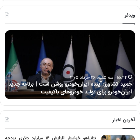
ویدئو
ح
ح
م
س
ی
ی
د
ن
ک
ع
ش
ل
ا
ا
۱۵:۴۴ | سه شنبه، ۲۶ خرداد ۱۴۰۵
و
ی
حمید کشاورز: آینده ایران‌خودرو روشن است | برنامه جدید
ح
ر
ی
ایران‌خودرو برای تولید خودروهای باکیفیت
ن
ز
:
:
د
آ
ر
ی
ط
ن
و
آخرین اخبار
د
ل
ه
ت
نتانیاهو خواستار افزایش ۱۴ میلیارد دلاری بودجه
ا
ا