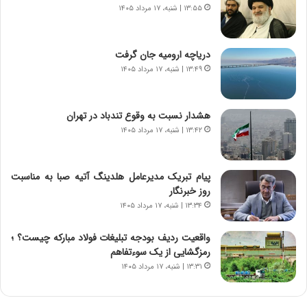
م
ن
۱۳:۵۵ | شنبه، ۱۷ مرداد ۱۴۰۵
ه
گ
ج
،
د
ن
دریاچه ارومیه جان گرفت
ی
ت
۱۳:۴۹ | شنبه، ۱۷ مرداد ۱۴۰۵
د
و
ا
ا
ی
ن
هشدار نسبت به وقوع تندباد در تهران
ر
س
۱۳:۴۲ | شنبه، ۱۷ مرداد ۱۴۰۵
ا
ت
ن‌
ه
خ
د
پیام تبریک مدیرعامل هلدینگ آتیه صبا به مناسبت
و
ر
روز خبرنگار
د
م
۱۳:۳۴ | شنبه، ۱۷ مرداد ۱۴۰۵
ر
ق
و
ا
ب
ب
واقعیت ردیف بودجه تبلیغات فولاد مبارکه چیست؟ ؛
ر
ل
رمزگشایی از یک سوءتفاهم
ا
چ
۱۳:۳۱ | شنبه، ۱۷ مرداد ۱۴۰۵
ی
ن
ت
ی