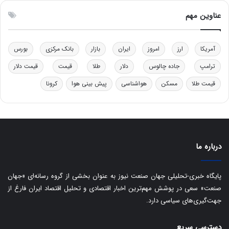
و
ن
ل
ق
عناوین مهم
ی
د
د
ر
خ
ت
آمریکا
ارز
امروز
ایران
بازار
بانک مرکزی
بورس
و
ی
د
ب
ترامپ
جاده چالوس
دلار
طلا
قیمت
قیمت دلار
ر
ا
قیمت طلا
مسکن
هواشناسی
پیش بینی هوا
کرونا
و
ی
ه
س
ا
ت
ی
د
ب
ا
درباره ما
ک
ی
ف
پایگاه خبری-تحلیلی جهان صنعت نیوز به عنوان بخشی از گروه رسانه‌ای «جهان
ی
صنعت» سعی در پوشش مهم‌ترین اخبار اقتصادی و تحلیل اقتصاد ایران فارغ از
ت
جهت‌گیری‌های سیاسی دارد.
دسترسی سریع