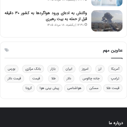
ر
ق
و
ا
ب
ب
واکنش به ادعای ورود هواگردها به کشور ۳۰ دقیقه
ر
ل
قبل از حمله به بیت رهبری
ا
چ
۱۲:۳۰ | یکشنبه، ۱۸ مرداد ۱۴۰۵
ی
ن
ت
ی
و
ن
ل
ق
عناوین مهم
ی
د
د
ر
خ
ت
آمریکا
ارز
امروز
ایران
بازار
بانک مرکزی
بورس
و
ی
د
ب
ترامپ
جاده چالوس
دلار
طلا
قیمت
قیمت دلار
ر
ا
قیمت طلا
مسکن
هواشناسی
پیش بینی هوا
کرونا
و
ی
ه
س
ا
ت
ی
د
ب
ا
درباره ما
ک