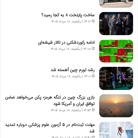
س
ه
ت
ج
ساخت پایتخت ۸ به کجا رسید؟
|
ز
ب
۱۳:۱۶ | یکشنبه، ۱۸ مرداد ۱۴۰۵
ا
ر
ی
ن
ن
ا
ج
ادامه رکوردشکنی در تالار شیشه‌ای
م
ن
۱۳:۰۸ | یکشنبه، ۱۸ مرداد ۱۴۰۵
ه
گ
ج
،
د
ن
رشد تورم چین آهسته شد
ی
ت
۱۳:۰۱ | یکشنبه، ۱۸ مرداد ۱۴۰۵
د
و
ا
ا
ی
ن
بازی بزرگ چین در تنگه هرمز؛ پکن می‌خواهد ضامن
ر
س
توافق ایران و آمریکا شود
ا
ت
۱۲:۵۲ | یکشنبه، ۱۸ مرداد ۱۴۰۵
ن‌
ه
خ
د
مهلت ثبت‌نام در ۵ آزمون علوم پزشکی دوباره تمدید
و
ر
شد
د
م
۱۲:۴۱ | یکشنبه، ۱۸ مرداد ۱۴۰۵