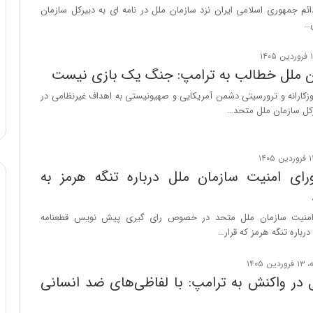
ائم جمهوری اسلامی ایران نزد سازمان ملل در نامه ای به دبیرکل سازمان
و
ن…
ب
ر
ا
ن ملل خطالب به ترامپ: جنگ یک بازی نیست
ی
ت
زکارانه و ترورسیتی دشمن آمریکایی و صهیونیستی به اهداف غیرنظامی در
و
رکل سازمان ملل متحد…
ل
ی
د
خ
ی امنیت سازمان ملل درباره تنگه هرمز به
و
د
ر
نیت سازمان ملل متحد در خصوص رای گیری پیش نویس قطعنامه
و
رباره تنگه هرمز که قرار…
ه
ا
ی
ب
 در واکنش به ترامپ: با لفاظی‌های ضد انسانی
ا
ک