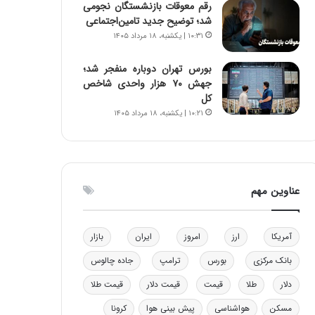
رقم معوقات بازنشستگان نجومی
ا
شد؛ توضیح جدید تامین‌اجتماعی
ب
۱۰:۳۱ | یکشنبه، ۱۸ مرداد ۱۴۰۵
ل
چ
بورس تهران دوباره منفجر شد؛
ن
جهش ۷۰ هزار واحدی شاخص
ی
کل
ن
۱۰:۲۱ | یکشنبه، ۱۸ مرداد ۱۴۰۵
ق
د
ر
ت
ی
عناوین مهم
ب
ا
ی
س
آمریکا
ارز
امروز
ایران
بازار
ت
بانک مرکزی
بورس
ترامپ
جاده چالوس
د
دلار
طلا
قیمت
قیمت دلار
قیمت طلا
مسکن
هواشناسی
پیش بینی هوا
کرونا