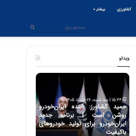
کشاورزی
بیشتر
جستجو
برای
ویدئو
ح
س
ی
ن
خرداد ۱۴۰۵
ع
 کشاورز: آینده ایران‌خودرو
ل
۱۷:۳۹ | سه شنبه، ۲۲ اردیبهشت ۱۴۰۵
ن است | برنامه جدید
حسین علایی: در طول 
ا
ی
ن‌خودرو برای تولید خودروهای
هیچگاه جز این جنگ، 
ی
فیت
مقابل چنین قدرتی با
: