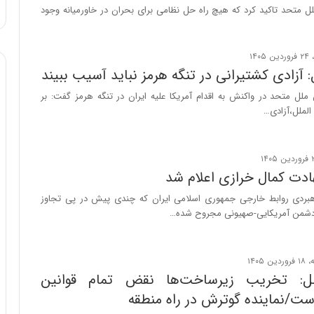
ا
:
ل متحد تاکید کرد که هیچ راه حل نظامی برای بحران در خاورمیانه وجود
و
آ
ر
ی
م
ن
ی
د
 آزادی کشتیرانی در تنگه هرمز نباید آسیب ببیند
ا
ه
لل متحد در واکنش به اقدام آمریکا علیه ایران در تنگه هرمز گفت: بر
ن
ا
لملل،آزادی…
ه
ی
؛
ر
ب
ا
ا
ن‌
ز
خ
دت کمال خرازی اعلام شد
ن
و
بردی روابط خارجی جمهوری اسلامی ایران که چندی پیش در پی تجاوز
د
د
دشمن آمریکایی-صهیونی مجروح شده…
ه
ر
پ
و
ن
ر
ه
و
ا
ش
ل: تخریب زیرساخت‌ها نقض تمام قوانین
ن
ن
است/نماینده گوترش در راه منطقه
ی
ا