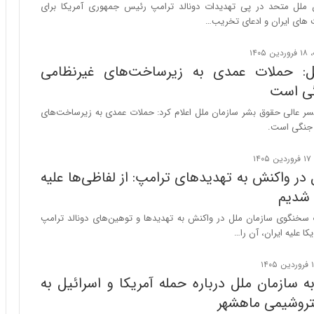
ا
س
ملل متحد در پی تهدیدات دونالد ترامپ رئیس جمهوری آمریکا برای
ب
ت
های ایران و ادعای تخریب…
ر
|
ن
ب
د
ر
ل: حملات عمدی به زیرساخت‌های غیرنظامی
ه
ن
ی است
ب
ا
ز
م
سر عالی حقوق بشر سازمان ملل اعلام کرد: حملات عمدی به زیرساخت‌های
ر
ه
 جنگی است.
گ
ج
؟
د
ی
در واکنش به تهدیدهای ترامپ: از لفاظی‌ها علیه
د
 شدیم
ا
ی
سخنگوی سازمان ملل در واکنش به تهدیدها و توهین‌های دونالد ترامپ
ر
ا علیه ایران، آن را…
ا
ن‌
خ
به سازمان ملل درباره حمله آمریکا و اسرائیل به
و
د
تروشیمی ماهشهر
ر