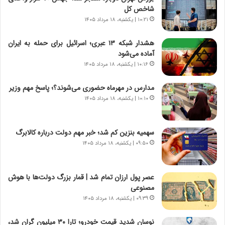
شاخص کل
ا
|
ی
۱۰:۲۱ | یکشنبه، ۱۸ مرداد ۱۴۰۵
ا
ن
ع
ج
ت
هشدار شبکه ۱۳ عبری؛ اسرائیل برای حمله به ایران
ن
م
آماده می‌شود
گ
ا
۱۰:۱۶ | یکشنبه، ۱۸ مرداد ۱۴۰۵
،
د
ن
م
مدارس در مهرماه حضوری می‌شوند؟؛ پاسخ مهم وزیر
ت
ر
۱۰:۱۰ | یکشنبه، ۱۸ مرداد ۱۴۰۵
و
د
ا
م
ن
ه
سهمیه بنزین کم شد؛ خبر مهم دولت درباره کالابرگ
س
ن
۰۹:۵۰ | یکشنبه، ۱۸ مرداد ۱۴۰۵
ت
و
ه
ز
د
ا
عصر پول ارزان تمام شد | قمار بزرگ دولت‌ها با هوش
ر
ز
مصنوعی
م
ب
۰۹:۳۹ | یکشنبه، ۱۸ مرداد ۱۴۰۵
ق
ی
ا
ن
ب
ن
نوسان شدید قیمت خودرو؛ تارا ۳۰ میلیون گران شد،