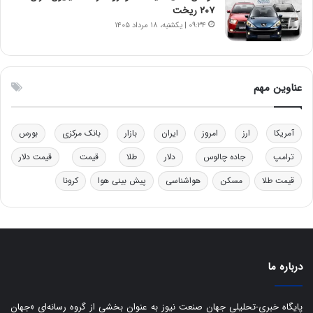
ل
ر
۲۰۷ ریخت
چ
ف
۰۹:۳۴ | یکشنبه، ۱۸ مرداد ۱۴۰۵
ن
ت
ی
ه
ن
ا
ق
س
عناوین مهم
د
ت
ر
ت
آمریکا
ارز
امروز
ایران
بازار
بانک مرکزی
بورس
ی
ب
ترامپ
جاده چالوس
دلار
طلا
قیمت
قیمت دلار
ا
قیمت طلا
مسکن
هواشناسی
پیش بینی هوا
کرونا
ی
س
ت
د
درباره ما
پایگاه خبری-تحلیلی جهان صنعت نیوز به عنوان بخشی از گروه رسانه‌ای «جهان