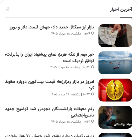
ط
ط
و
ر
آخرین اخبار
ل
ا
ت
ب
بازار ارز سیگنال جدید داد؛ جهش قیمت دلار و یورو
ا
ر
ر
ت
۱۱:۰۴ | یکشنبه، ۱۸ مرداد ۱۴۰۵
ی
و
خ
ر
ا
م
خبر مهم از تنگه هرمز؛ عمان پیشنهاد ایران را پذیرفت؛
ی
د
توافق نزدیک است
ر
ر
۱۰:۵۴ | یکشنبه، ۱۸ مرداد ۱۴۰۵
ا
ا
ن
ق
امروز در بازار رمزارزها؛ قیمت بیت‌کوین دوباره سقوط
،
ت
کرد
ه
ص
۱۰:۴۳ | یکشنبه، ۱۸ مرداد ۱۴۰۵
ی
ا
چ
د
رقم معوقات بازنشستگان نجومی شد؛ توضیح جدید
گ
ا
تامین‌اجتماعی
ا
ی
۱۰:۳۱ | یکشنبه، ۱۸ مرداد ۱۴۰۵
ه
ر
ج
ا
بورس تهران دوباره منفجر شد؛ جهش ۷۰ هزار واحدی
ز
ن