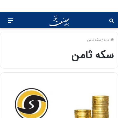
جستجو
منو
برای
خانه
/
سکه ثامن
سکه ثامن