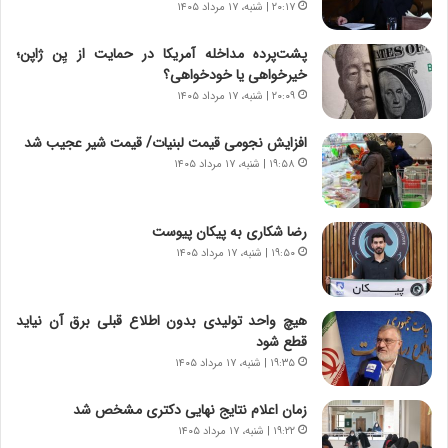
۲۰:۱۷ | شنبه، ۱۷ مرداد ۱۴۰۵
ی
ا
چ
د
پشت‌پرده مداخله آمریکا در حمایت از یِن ژاپن؛
گ
ا
خیرخواهی یا خودخواهی؟
ا
ی
۲۰:۰۹ | شنبه، ۱۷ مرداد ۱۴۰۵
ه
ر
ج
ا
افزایش نجومی قیمت لبنیات/ قیمت شیر عجیب شد
ز
ن
ا
۱۹:۵۸ | شنبه، ۱۷ مرداد ۱۴۰۵
|
ی
ا
ن
ع
ج
ت
رضا شکاری به پیکان پیوست
ن
م
۱۹:۵۰ | شنبه، ۱۷ مرداد ۱۴۰۵
گ
ا
،
د
ن
م
هیچ واحد تولیدی بدون اطلاع قبلی برق آن نیاید
ت
ر
قطع شود
و
د
۱۹:۳۵ | شنبه، ۱۷ مرداد ۱۴۰۵
ا
م
ن
ه
زمان اعلام نتایج نهایی دکتری مشخص شد
س
ن
۱۹:۲۲ | شنبه، ۱۷ مرداد ۱۴۰۵
ت
و