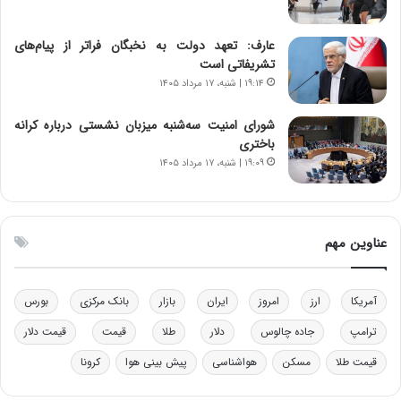
ه
ز
د
ا
عارف: تعهد دولت به نخبگان فراتر از پیام‎‌های
ر
ز
تشریفاتی است
م
ب
۱۹:۱۴ | شنبه، ۱۷ مرداد ۱۴۰۵
ق
ی
ا
ن
ب
ن
شورای امنیت سه‌شنبه میزبان نشستی درباره کرانه
ل
ر
باختری
چ
ف
۱۹:۰۹ | شنبه، ۱۷ مرداد ۱۴۰۵
ن
ت
ی
ه
ن
ا
ق
س
عناوین مهم
د
ت
ر
ت
آمریکا
ارز
امروز
ایران
بازار
بانک مرکزی
بورس
ی
ب
ترامپ
جاده چالوس
دلار
طلا
قیمت
قیمت دلار
ا
قیمت طلا
مسکن
هواشناسی
پیش بینی هوا
کرونا
ی
س