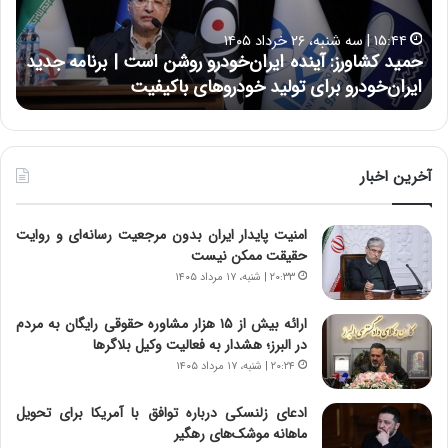
ل
د
ا
ر
۱۷:۳۹ | سه شنبه، ۲۲ اردیبهشت ۱۴۰۵
ی
ب
حسین علایی: در طول تاریخ ایران، هیچگاه جز این جنگ،
ه
ی
ا
نتوانسته در مقابل چنین قدرتی بایستد
ه
:
ر
د
ه
ر
خ
ط
ط
و
ر
آخرین اخبار
ل
ا
ت
ب
امنیت پایدار ایران بدون مرجعیت رسانه‌ای و روایت
ا
ر
حقیقت ممکن نیست
ر
ت
ی
و
۲۰:۳۳ | شنبه، ۱۷ مرداد ۱۴۰۵
خ
ر
ا
م
ارائه بیش از ۱۵ هزار مشاوره حقوقی رایگان به مردم
ی
د
در البرز؛ هشدار به فعالیت وکیل بلاگرها
ر
ر
۲۰:۲۴ | شنبه، ۱۷ مرداد ۱۴۰۵
ا
ا
ن
ق
ادعای زلنسکی درباره توافق با آمریکا برای تحویل
،
ت
ماهانه موشک‌های رهگیر
ه
ص