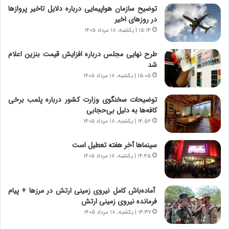
ا
م
توضیح سازمان هواپیمایی درباره دلایل تاخیر پروازها
ی
د
در روزهای اخیر
ر
ر
۱۵:۱۴ | یکشنبه، ۱۸ مرداد ۱۴۰۵
ا
ا
ن
ق
طرح نهایی مجلس درباره افزایش قیمت بنزین اعلام
،
ت
شد
ه
ص
۱۵:۰۵ | یکشنبه، ۱۸ مرداد ۱۴۰۵
ی
ا
چ
د
توضیحات سخنگوی وزارت کشور درباره پلمب برخی
گ
ا
کافه‌ها به دلیل بی‌حجابی
ا
ی
۱۴:۵۶ | یکشنبه، ۱۸ مرداد ۱۴۰۵
ه
ر
ج
ا
سینماها آخر هفته تعطیل است
ز
ن
ا
۱۴:۴۵ | یکشنبه، ۱۸ مرداد ۱۴۰۵
|
ی
ا
ن
ع
ج
ت
آماده‌باش کامل نیروی زمینی ارتش در مرزها + پیام
ن
م
فرمانده نیروی زمینی ارتش
گ
ا
۱۴:۳۷ | یکشنبه، ۱۸ مرداد ۱۴۰۵
،
د