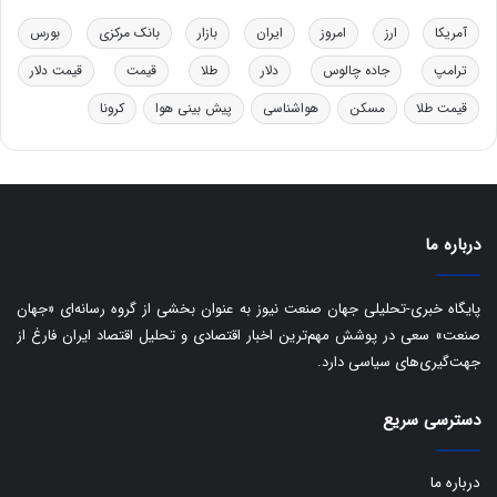
ت
آمریکا
ارز
امروز
ایران
بازار
بانک مرکزی
بورس
ی
ب
ترامپ
جاده چالوس
دلار
طلا
قیمت
قیمت دلار
ا
قیمت طلا
مسکن
هواشناسی
پیش بینی هوا
کرونا
ی
س
ت
د
درباره ما
پایگاه خبری-تحلیلی جهان صنعت نیوز به عنوان بخشی از گروه رسانه‌ای «جهان
صنعت» سعی در پوشش مهم‌ترین اخبار اقتصادی و تحلیل اقتصاد ایران فارغ از
جهت‌گیری‌های سیاسی دارد.
دسترسی سریع
درباره ما