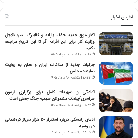
ر
خ
ط
ط
و
ر
آخرین اخبار
ل
ا
ت
ب
آغاز موج جدید حذف یارانه و کالابرگ؛ ضرب‌الاجل
ا
ر
وزارت کار برای این افراد؛ اگر تا این تاریخ مراجعه
ر
ت
نکنید
ی
و
خ
ر
۱۸:۴۱ | یکشنبه، ۱۸ مرداد ۱۴۰۵
ا
م
جزئیات جدید از مذاکرات ایران و عمان به روایت
ی
د
نماینده مجلس
ر
ر
۱۸:۳۳ | یکشنبه، ۱۸ مرداد ۱۴۰۵
ا
ا
ن
ق
آمادگی و تمهیدات کامل برای برگزاری آزمون
،
ت
سراسری/پیامک مشمولان سهمیه جنگ جعلی است
ه
ص
۱۸:۲۲ | یکشنبه، ۱۸ مرداد ۱۴۰۵
ی
ا
چ
د
ادعای زلنسکی درباره استقرار ۵۰ هزار سرباز کره‌شمالی
گ
ا
در روسیه
ا
ی
ه
ر
۱۸:۱۵ | یکشنبه، ۱۸ مرداد ۱۴۰۵