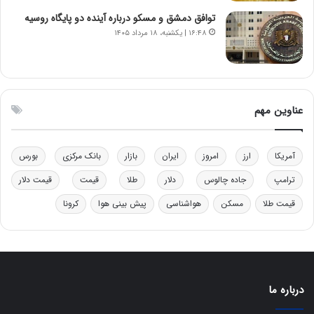
ب
ن
توافق دمشق و مسکو درباره آینده دو پایگاه روسیه
ل
ر
۱۶:۴۸ | یکشنبه، ۱۸ مرداد ۱۴۰۵
چ
ف
ن
ت
ی
ه
ن
ا
ق
س
عناوین مهم
د
ت
ر
ت
آمریکا
ارز
امروز
ایران
بازار
بانک مرکزی
بورس
ی
ب
ترامپ
جاده چالوس
دلار
طلا
قیمت
قیمت دلار
ا
ی
قیمت طلا
مسکن
هواشناسی
پیش بینی هوا
کرونا
س
ت
د
درباره ما