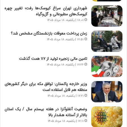
ج
ا
ز
ن
شهرداری تهران سراغ کیوسک‌ها رفت؛ تغییر چهره
ا
|
کیوسک‌های مطبوعاتی و گل‌وگیاه
ی
ا
۱۸:۰۱ | یکشنبه، ۱۸ مرداد ۱۴۰۵
ن
ع
ج
ت
زمان پرداخت معوقات بازنشستگان مشخص شد؟
ن
م
۱۷:۵۱ | یکشنبه، ۱۸ مرداد ۱۴۰۵
گ
ا
،
د
ن
م
تامین مالی زنجیره تولید از ۱۱۷ همت گذشت
ت
ر
۱۷:۲۶ | یکشنبه، ۱۸ مرداد ۱۴۰۵
و
د
ا
م
ن
ه
وزیر خارجه پاکستان: توافق مکه برای دیگر کشورهای
س
ن
منطقه هم قابل استفاده است
ت
و
ه
ز
۱۷:۲۱ | یکشنبه، ۱۸ مرداد ۱۴۰۵
د
ا
ر
ز
وضعیت آنفلوآنزا در هفته بیستم سال / یک استان
م
ب
بالاتر از آستانه هشدار بالا
ق
ی
۱۷:۱۱ | یکشنبه، ۱۸ مرداد ۱۴۰۵
ا
ن