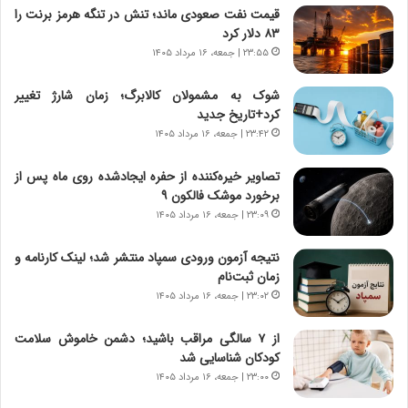
ن
ق
قیمت نفت صعودی ماند؛ تنش در تنگه هرمز برنت را
،
ت
۸۳ دلار کرد
ه
ص
۲۳:۵۵ | جمعه، ۱۶ مرداد ۱۴۰۵
ی
ا
چ
د
شوک به مشمولان کالابرگ؛ زمان شارژ تغییر
گ
ا
کرد+تاریخ جدید
ا
ی
۲۳:۴۲ | جمعه، ۱۶ مرداد ۱۴۰۵
ه
ر
ج
ا
تصاویر خیره‌کننده از حفره ایجادشده روی ماه پس از
ز
ن
برخورد موشک فالکون ۹
ا
|
ی
۲۳:۰۹ | جمعه، ۱۶ مرداد ۱۴۰۵
ا
ن
ع
ج
ت
نتیجه آزمون ورودی سمپاد منتشر شد؛ لینک کارنامه و
ن
م
زمان ثبت‌نام
گ
ا
۲۳:۰۲ | جمعه، ۱۶ مرداد ۱۴۰۵
،
د
ن
م
از ۷ سالگی مراقب باشید؛ دشمن خاموش سلامت
ت
ر
کودکان شناسایی شد
و
د
۲۳:۰۰ | جمعه، ۱۶ مرداد ۱۴۰۵
ا
م