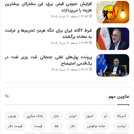
ن
ه
افزایش نجومی قبض برق؛ این مشترکان بیشترین
س
ن
هزینه را می‌پردازند
ت
و
۲۲:۵۲ | جمعه، ۱۶ مرداد ۱۴۰۵
ه
ز
د
ا
شرط ۲گانه ایران برای تنگه هرمز؛ تحریم‌ها و غرامت
ر
ز
به معادله برگشتند
م
ب
۲۲:۳۳ | جمعه، ۱۶ مرداد ۱۴۰۵
ق
ی
ا
ن
ب
ن
پرونده پول‌های نفتی جنجالی شد؛ وزیر نفت در
ل
ر
یک‌قدمی استیضاح
چ
ف
۲۲:۲۶ | جمعه، ۱۶ مرداد ۱۴۰۵
ن
ت
ی
ه
ن
ا
ق
س
عناوین مهم
د
ت
ر
ت
آمریکا
ارز
امروز
ایران
بازار
بانک مرکزی
بورس
ی
ب
ترامپ
جاده چالوس
دلار
طلا
قیمت
قیمت دلار
ا