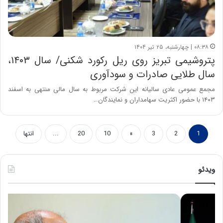
۰۸:۳۸ | چهارشنبه، ۲۵ تیر ۱۴۰۴
پتروشیمی تبریز روی ریل رکورد شکنی/ سال ۱۴۰۳،
سال طلایی صادرات و سودآوری
مجمع عمومی عادی سالیانه این شرکت مربوط به سال مالی منتهی به اسفند
۱۴۰۳ با حضور اکثریت سهامداران و نمایندگان…
1
2
3
»
10
20
...
انتها
ویدئو
ح
ه
س
ش
ی
د