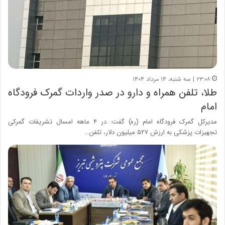
۲۳:۰۸ | سه شنبه، ۱۴ مرداد ۱۴۰۴
طلا، تلفن همراه و دارو در صدر واردات گمرک فرودگاه
امام
مدیرکل گمرک فرودگاه امام (ره) گفت: در ۴ ماهه امسال تشریفات گمرکى
تجهیزات پزشکى به ارزش ۵۲۷ میلیون دلار، تلفن…