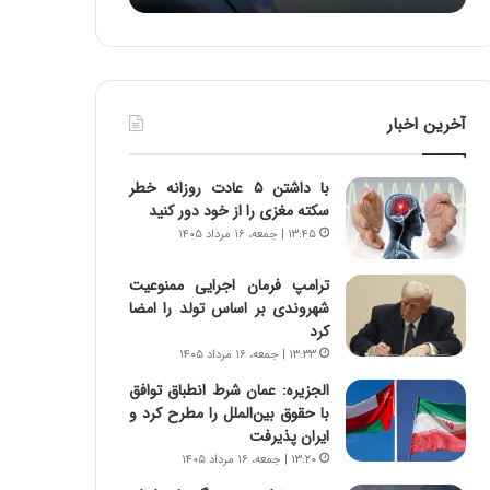
د
ه
ر
خ
ط
ط
و
ر
ل
ا
آخرین اخبار
ت
ب
ا
ر
ر
ت
با داشتن ۵ عادت روزانه خطر
ی
و
سکته مغزی را از خود دور کنید
خ
ر
۱۳:۴۵ | جمعه، ۱۶ مرداد ۱۴۰۵
ا
م
ی
د
ترامپ فرمان اجرایی ممنوعیت
ر
ر
شهروندی بر اساس تولد را امضا
ا
ا
کرد
ن
ق
۱۳:۳۳ | جمعه، ۱۶ مرداد ۱۴۰۵
،
ت
ه
ص
الجزیره: عمان شرط انطباق توافق
ی
ا
با حقوق بین‌الملل را مطرح کرد و
چ
د
ایران پذیرفت
گ
ا
۱۳:۲۰ | جمعه، ۱۶ مرداد ۱۴۰۵
ا
ی