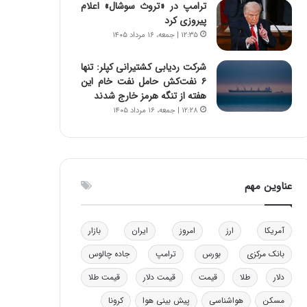
ترامپ در «تروث سوشال» اعلام
ا
ن
پیروزی کرد
ب
ن
۱۲:۳۵ | جمعه، ۱۶ مرداد ۱۴۰۵
ل
ر
چ
ف
شرکت ردیابی کشتیرانی کپلر: تنها
ن
ت
۶ نفت‌کش حامل نفت خام این
ی
ه
هفته از تنگه هرمز خارج شدند
ن
ا
۱۲:۲۸ | جمعه، ۱۶ مرداد ۱۴۰۵
ق
س
د
ت
ر
ت
ی
عناوین مهم
ب
ا
ی
س
آمریکا
ارز
امروز
ایران
بازار
ت
بانک مرکزی
بورس
ترامپ
جاده چالوس
د
دلار
طلا
قیمت
قیمت دلار
قیمت طلا
مسکن
هواشناسی
پیش بینی هوا
کرونا