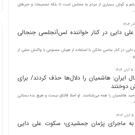
:
چشم و گوش بسیاری از مردم به مجلس است تا بلکه تصمیمات و خبرهای
آ
د…
ی
ن
د
ی دایی در کنار خواننده لس‌آنجلسی جنجالی
ه
ا
ی
 دایی در کنار ساسی مانکن با استفاده از هوش مصنوعی با واکنش منفی از
ر
و…
ا
ن‌
خ
ال ایران: هاشمیان را دلال‌ها حذف کردند/ برای
و
ش دوختند
د
ر
ید هاشمیان را همه می‌شناسند. او اصلا قالتاق نیست و هیچ بده بستانی
و
د.…
ر
و
ش
به ماجرای پژمان جمشیدی؛ سکوت علی دایی
ن
ا