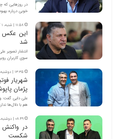
ا
در روزهایی که 
و
خوبی درباره بهبو
ر
م
۱۱:۵۸ | شنبه، ۱ آذر ۱۴۰۴
ی
این عکس عل
ا
شد
ن
ه
انتشار تصویر علی
؛
سوی کاربران روبر
ب
ا
۱۳:۳۵ | دوشنبه، ۵ آبان ۱۴۰۴
ز
شهریار فوتب
ن
پژمان پاپو
د
ه
علی دایی گفت: وح
پ
هم با دلال‌ها ندار
ن
ه
۰۸:۴۹ | دوشنبه، ۵ آبان ۱۴۰۴
ا
در واکنش 
ن
ی
شکست