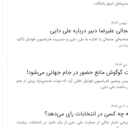
دیرعامل اسبق باشگاه،…
و
ب
ر
ا
الی علیرضا دبیر درباره علی دایی
ی
ت
صاحبه‌ای جنجالی با اشاره به علی دایی و مدیریت فدراسیون فوتبال تأکید
و
یت در…
ل
ی
د
خ
 گوگوش مانع حضور در جام جهانی می‌شود!
و
د
یس پیشین فدراسیون فوتبال، فاش کرد که دولت احمدی‌نژاد پیش از جام
ر
و
ه
ا
ی
ه چه کسی در انتخابات رای می‌دهد؟
ب
ا
رخی اخبار حاکی از حمایت علی دایی از یک نامزد در انتخابات ریاست
ک