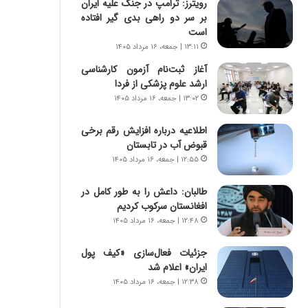
رویترز: ترامپ در جنگ علیه ایران
ه
ر
بر سر دو راهی بدی گیر افتاده
ج
ا
است
ز
ن
ا
|
۱۳:۱۱ | جمعه، ۱۶ مرداد ۱۴۰۵
ی
ا
آغاز ثبت‌نام‌ آزمون کارشناسی
ن
ع
ارشد علوم پزشکی از فردا
ج
ت
۱۳:۰۲ | جمعه، ۱۶ مرداد ۱۴۰۵
ن
م
گ
ا
اطلاعیه درباره افزایش رقم برخی
،
د
قبوض آب در تابستان
ن
م
۱۲:۵۵ | جمعه، ۱۶ مرداد ۱۴۰۵
ت
ر
و
د
ا
طالبان: داعش را به طور کامل در
م
ن
افغانستان سرکوب کردیم
ه
س
ن
۱۲:۴۸ | جمعه، ۱۶ مرداد ۱۴۰۵
ت
و
ه
ز
جزئیات فعال‌سازی «کیف پول
د
ا
ایران» اعلام شد
ر
ز
۱۲:۳۸ | جمعه، ۱۶ مرداد ۱۴۰۵
م
ب
ق
ی