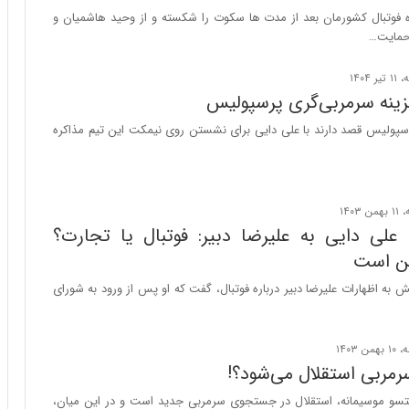
س
 فوتبال کشورمان بعد از مدت ها سکوت را شکسته و از وحید هاشمیان و
ت
حمایت…
|
ب
ر
زینه سرمربی‌گری پرسپولیس
ن
ا
رسپولیس قصد دارند با علی دایی برای نشستن روی نیمکت این تیم مذاکره
م
ه
ج
د
ی
علی دایی به علیرضا دبیر: فوتبال یا تجارت؟
د
ا
من است
ی
ش به اظهارات علیرضا دبیر درباره فوتبال، گفت که او پس از ورود به شورای
ر
ا
ن‌
خ
رمربی استقلال می‌شود؟!
و
د
سو موسیمانه، استقلال در جستجوی سرمربی جدید است و در این میان،
ر