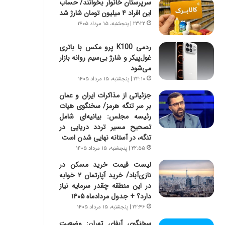
سرپرستان خانوار بخوانند/ حساب
س
ه
این افراد ۴ میلیون تومان شارژ شد
ت
ج
|
ز
۲۳:۲۲ | پنجشنبه، ۱۵ مرداد ۱۴۰۵
ب
ا
ر
ی
ردمی K100 پرو مکس با باتری
ن
ن
غول‌پیکر و شارژ بی‌سیم روانه بازار
ا
ج
می‌شود
م
ن
۲۳:۱۰ | پنجشنبه، ۱۵ مرداد ۱۴۰۵
ه
گ
جزئیاتی از مذاکرات ایران و عمان
ج
،
بر سر تنگه هرمز/ سخنگوی هیات
د
ن
رئیسه مجلس: بیانیه‌ای شامل
ی
ت
تصحیح مسیر تردد دریایی در
د
و
تنگه، در آستانه نهایی شدن است
ا
ا
۲۲:۵۵ | پنجشنبه، ۱۵ مرداد ۱۴۰۵
ی
ن
ر
س
لیست قیمت خرید مسکن در
ا
ت
نازی‌آباد/ خرید آپارتمان ۲ خوابه
ن‌
ه
در این منطقه چقدر سرمایه نیاز
خ
د
دارد؟ + جدول مردادماه ۱۴۰۵
و
ر
۲۲:۴۶ | پنجشنبه، ۱۵ مرداد ۱۴۰۵
د
م
سخنگوی آبفای تهران: وضعیت
ر
ق