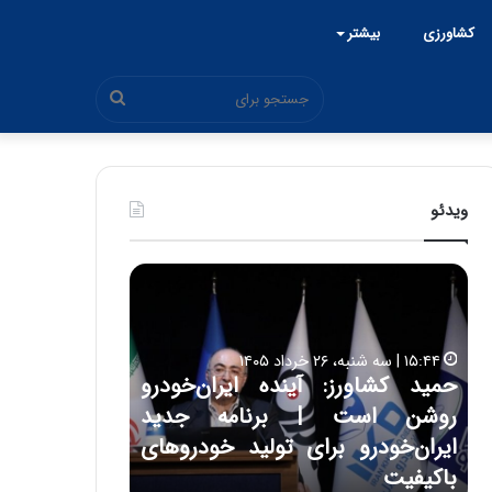
کشاورزی
بیشتر
جستجو
برای
ویدئو
ح
ح
م
س
ی
ی
د
ن
۱۵:۴۴ | سه شنبه، ۲۶ خرداد ۱۴۰۵
ک
ع
حمید کشاورز: آینده ایران‌خودرو
ش
ل
۱۷:۳۹ | سه شنبه، ۲۲ اردیبهشت ۱۴۰۵
روشن است | برنامه جدید
حسین علایی: 
ا
ا
و
ی
ه
ایران‌خودرو برای تولید خودروهای
هیچگاه جز ای
ر
ی
باکیفیت
مقابل چنین ق
ز
: