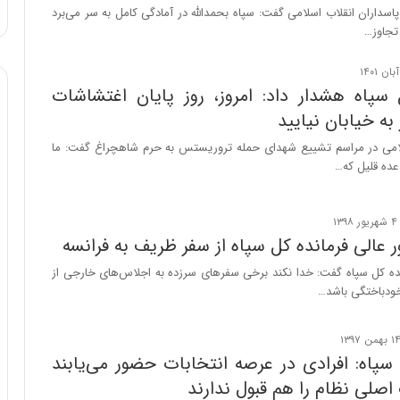
ا
پاسداران انقلاب اسلامی گفت: سپاه بحمدالله در آمادگی کامل به سر می‌برد
و
تجاوز…
ر
م
ی
 سپاه هشدار داد: امروز، روز پایان اغتشاشات
ا
ه خیابان نیایید
ن
ه
می در مراسم تشییع شهدای حمله تروریستس به حرم شاهچراغ گفت: ما
؛
عده‌ قلیل که…
ب
ا
ز
ن
ر عالی فرمانده کل سپاه از سفر ظریف به فرانسه
د
نده کل سپاه گفت: خدا نکند برخی سفرهای سرزده به اجلاس‌های خارجی از
ه
ودباختگی باشد…
پ
ن
ه
ا
سپاه: افرادی در عرصه انتخابات حضور می‌یابند
ن
صلی نظام را هم قبول ندارند
ی