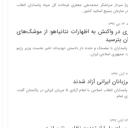
ا
| سردار سرلشکر محمدعلی جعفری فرمانده کل سپاه پاسداران انقلاب
ب
در سازمان بسیج اساتید کشور…
ر
ن
د
ی در واکنش به اظهارات نتانیاهو: از موشک‌های
ه
ب
ان بترسید
ز
ه پاسداران با مضحک و خنده دار دانستن تهدیدات اخیر نخست وزیر رژیم
ر
 جمهوری اسلامی ایران…
گ
؟
رزبانان ایرانی آزاد شدند
فرمانده کل سپاه پاسداران انقلاب اسلامی با اعلام آزادی ۵ مرزبان ایرانی در پاکستان گفت:
دی تمام…