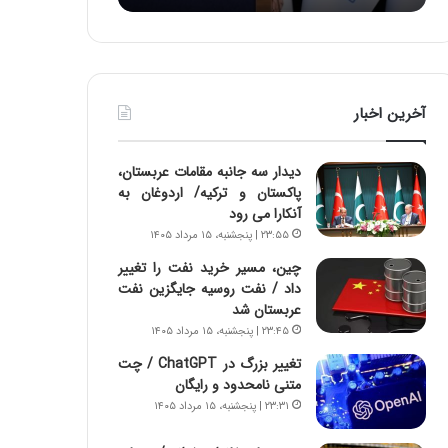
:
د
آ
ر
ی
ط
ن
و
د
ل
آخرین اخبار
ه
ت
ا
ا
ی
ر
دیدار سه جانبه مقامات عربستان،
ر
ی
پاکستان و ترکیه/ اردوغان به
ا
خ
آنکارا می رود
ن‌
ا
۲۳:۵۵ | پنجشنبه، ۱۵ مرداد ۱۴۰۵
خ
ی
و
ر
چین، مسیر خرید نفت را تغییر
د
ا
داد / نفت روسیه جایگزین نفت
ر
ن
عربستان شد
و
،
۲۳:۴۵ | پنجشنبه، ۱۵ مرداد ۱۴۰۵
ر
ه
تغییر بزرگ در ChatGPT / چت
و
ی
متنی نامحدود و رایگان
ش
چ
۲۳:۳۱ | پنجشنبه، ۱۵ مرداد ۱۴۰۵
ن
گ
ا
ا