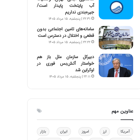
آب پایتخت پایدار است/
و
ا
جیره‌بندی نداریم
ب
ب
ر
ل
۲۲:۳۱ | پنجشنبه، ۱۵ مرداد ۱۴۰۵
ا
چ
سامانه‌های تامین اجتماعی بدون
ی
ن
قطعی و اختلال در دسترس است
ت
ی
۲۲:۲۲ | پنجشنبه، ۱۵ مرداد ۱۴۰۵
و
ن
ل
ق
دبیرکل سازمان ملل باز هم
ی
د
خواستار آتش‌بس فوری در
د
ر
اوکراین شد
خ
ت
۲۲:۱۱ | پنجشنبه، ۱۵ مرداد ۱۴۰۵
و
ی
د
ب
ر
ا
و
ی
ه
س
عناوین مهم
ا
ت
ی
د
ب
ا
آمریکا
ارز
امروز
ایران
بازار
ک