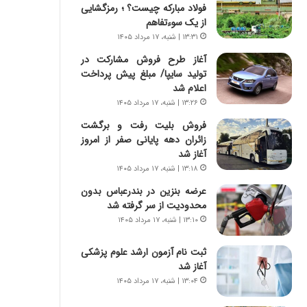
ی
ا
فولاد مبارکه چیست؟ ؛ رمزگشایی
ر
ب
از یک سوءتفاهم
ا
ر
۱۳:۳۱ | شنبه، ۱۷ مرداد ۱۴۰۵
ن
ن
آغاز طرح فروش مشارکت در
د
د
تولید سایپا/ مبلغ پیش پرداخت
ر
ه
اعلام شد
پ
ب
ی
۱۳:۲۶ | شنبه، ۱۷ مرداد ۱۴۰۵
ز
ح
ر
فروش بلیت رفت و برگشت
م
گ
زائران دهه پایانی صفر از امروز
ل
؟
آغاز شد
ه
۱۳:۱۸ | شنبه، ۱۷ مرداد ۱۴۰۵
آ
م
عرضه بنزین در بندرعباس بدون
ر
محدودیت از سر گرفته شد
ی
۱۳:۱۰ | شنبه، ۱۷ مرداد ۱۴۰۵
ک
ا
ثبت نام آزمون ارشد علوم پزشکی
ی
آغاز شد
ی
۱۳:۰۴ | شنبه، ۱۷ مرداد ۱۴۰۵
–
ص