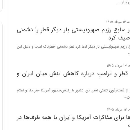
ی برای…
ه
خ
ط
ر
ا
سابق رژیم صهیونیستی بار دیگر قطر را دشمنی
ب
صیف کرد
ر
ت
رژیم صهیونیستی بار دیگر ادعا کرد قطر دشمنی خطرناک‌ است و دلیل این
و
…
ر
م
د
ر قطر و ترامپ درباره کاهش تنش میان ایران و
ر
ا
ق
از گفت‌وگوی تلفنی امیر این کشور با رئیس‌جمهور آمریکا خبر داد و اعلام
ت
ین…
ص
ا
د
ا برای مذاکرات آمریکا و ایران با همه طرف‌ها در
ا
ی