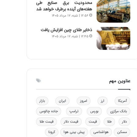
محدودیت‌ برق صنایع طی
ه
هفته‌های آینده برطرف خواهد شد
ی
۱۲:۵۶ | شنبه، ۱۷ مرداد ۱۴۰۵
و
ن
ذخایر طلای چین افزایش یافت
ی
۱۲:۴۵ | شنبه، ۱۷ مرداد ۱۴۰۵
|
د
ب
ی
ر
ک
ل
عناوین مهم
ا
ت
ا
آمریکا
ارز
امروز
ایران
بازار
ق
ا
بانک مرکزی
بورس
ترامپ
جاده چالوس
ی
ر
دلار
طلا
قیمت
قیمت دلار
قیمت طلا
ا
مسکن
هواشناسی
پیش بینی هوا
کرونا
ن