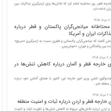
ر
جه قطر، روز سه‌شنبه اعلام کرد که تلاش‌ها برای ازسرگیری مذاکرات بین
ا
ان ادامه دارد.
ن
|
ا
حتاطانه میانجی‌گران پاکستان و قطر درباره
ع
اکرات ایران و آمریکا
ت
م
ستان گفتند که میانجی‌گران پاکستانی و قطری نسبت به ازسرگیری «سریع»
ا
ده بین واشنگتن و تهران، «خوش‌بینی…
د
م
ر
ای خارجه قطر و آلمان درباره کاهش تنش‌ها در
د
م
ه
فت‌وگوی تلفنی وزیر امور خارجه این کشور با همتای آلمانی خود درباره
ن
 منطقه خبر…
و
ز
ا
ی خارجه قطر و اردن درباره ثبات و امنیت منطقه
ز
ب
 و اردن درباره تلاش‌های مربوط به کاهش تنش‌ها و تقویت ثبات و امنیت
ی