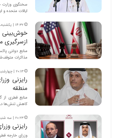
ه
سخنگوی وزارت خار
ج
ایالات متحده و ایر
ز
ا
۱۴:۳۲ | یکشنبه، ۱۱ مرداد ۱۴۰۵
ی
خوش‌بینی م
ن
ازسرگیری مذ
ج
ن
منابع دولتی پاک
گ
مذاکرات متوقف‌ش
،
ن
۲۰:۱۳ | چهارشنبه، ۷ مرداد ۱۴۰۵
ت
رایزنی وزر
و
ا
منطقه
ن
منابع قطری از گ
س
کاهش تنش‌ها در
ت
ه
۲۰:۲۳ | سه شنبه، ۶ مرداد ۱۴۰۵
د
رایزنی وزرا
ر
م
وزرای خارجه قطر
ق