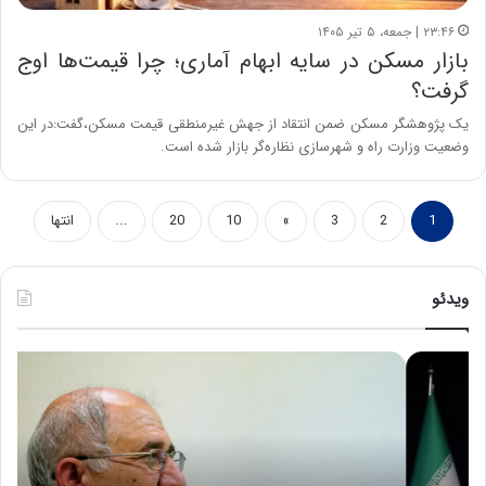
۲۳:۴۶ | جمعه، ۵ تیر ۱۴۰۵
بازار مسکن در سایه ابهام آماری؛ چرا قیمت‌ها اوج
گرفت؟
یک پژوهشگر مسکن ضمن انتقاد از جهش غیرمنطقی قیمت مسکن،گفت:در این
وضعیت وزارت راه و شهرسازی نظاره‌گر بازار شده است.
1
2
3
»
10
20
...
انتها
ویدئو
ح
ه
س
ش
ی
د
ن
ا
ع
ر
ل
د