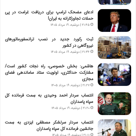
ی
ا
چ
د
ادعای مضحک ترامپ برای دریافت غرامت در پی
گ
ا
حملات تجاوزکارانه به ایران!
ا
ی
۲۱:۴۵ | دوشنبه، ۱۹ مرداد ۱۴۰۵
ه
ر
ج
ا
ثبت رکورد جدید در نصب ترانسفورماتورهای
ز
ن
نیروگاهی در کشور
ا
|
ی
۲۱:۳۶ | دوشنبه، ۱۹ مرداد ۱۴۰۵
ا
ن
ع
ج
ت
هاشمی: بخش خصوصی، راه نجات کشور است/
ن
م
مشارکت حداکثری، اولویت ستاد ساماندهی فضای
گ
ا
مجازی
،
د
۲۱:۲۷ | دوشنبه، ۱۹ مرداد ۱۴۰۵
ن
م
انتصاب سردار احمد وحیدی به سِمت فرمانده کل
ت
ر
سپاه پاسداران
و
د
۲۱:۲۰ | دوشنبه، ۱۹ مرداد ۱۴۰۵
ا
م
ن
ه
انتصاب سردار سرلشکر مصطفی ایزدی به سِمت
س
ن
جانشین فرمانده کل سپاه پاسداران
ت
و
ه
ز
۲۱:۱۱ | دوشنبه، ۱۹ مرداد ۱۴۰۵