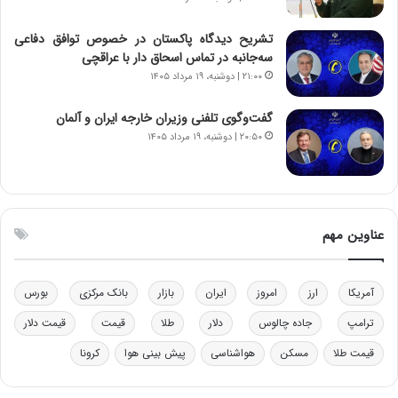
د
ا
ر
ز
تشریح دیدگاه پاکستان در خصوص توافق دفاعی
م
ب
سه‌جانبه در تماس اسحاق دار با عراقچی
ق
ی
۲۱:۰۰ | دوشنبه، ۱۹ مرداد ۱۴۰۵
ا
ن
ب
ن
گفت‌وگوی تلفنی وزیران خارجه ایران و آلمان
ل
ر
۲۰:۵۰ | دوشنبه، ۱۹ مرداد ۱۴۰۵
چ
ف
ن
ت
ی
ه
ن
ا
ق
س
عناوین مهم
د
ت
ر
ت
آمریکا
ارز
امروز
ایران
بازار
بانک مرکزی
بورس
ی
ب
ترامپ
جاده چالوس
دلار
طلا
قیمت
قیمت دلار
ا
ی
قیمت طلا
مسکن
هواشناسی
پیش بینی هوا
کرونا
س
ت