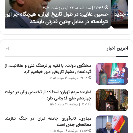
ا
ر
۱۷:۳۹ | سه شنبه، ۲۲ اردیبهشت ۱۴۰۵
ی
ب
حسین علایی: در طول تاریخ ایران، هیچگاه جز این جنگ،
ه
ی
ا
نتوانسته در مقابل چنین قدرتی بایستد
ه
:
ر
د
ه
ر
خ
ط
ط
و
ر
آخرین اخبار
ل
ا
ت
ب
سخنگوی دولت: با تکیه بر فرهنگ غنی و عقلانیت، از
ا
ر
گردنه‌های دشوار تاریخی عبور خواهیم کرد
ر
ت
ی
و
۲۲:۱۸ | دوشنبه، ۱۹ مرداد ۱۴۰۵
خ
ر
ا
م
نماینده مردم تهران: استفاده از تخصص زنان در دولت
ی
د
چهاردهم جای قدردانی دارد
ر
ر
۲۲:۰۹ | دوشنبه، ۱۹ مرداد ۱۴۰۵
ا
ا
ن
ق
میدری: تاب‌آوری جامعه ایران در جنگ نیازمند
،
ت
مطالعه‌ای جدی است
ه
ص
۲۱:۵۳ | دوشنبه، ۱۹ مرداد ۱۴۰۵