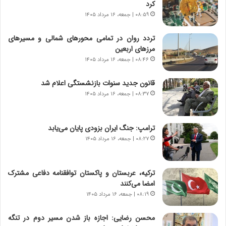
کرد
ا
|
ی
۰۸:۵۹ | جمعه، ۱۶ مرداد ۱۴۰۵
ا
ن
ع
ج
ت
تردد روان در تمامی محورهای شمالی و مسیرهای
ن
م
مرزهای اربعین
گ
ا
۰۸:۴۶ | جمعه، ۱۶ مرداد ۱۴۰۵
،
د
ن
م
قانون جدید سنوات بازنشستگی اعلام شد
ت
ر
۰۸:۳۷ | جمعه، ۱۶ مرداد ۱۴۰۵
و
د
ا
م
ن
ه
ترامپ: جنگ ایران بزودی پایان می‌یابد
س
ن
۰۸:۲۷ | جمعه، ۱۶ مرداد ۱۴۰۵
ت
و
ه
ز
د
ا
ترکیه، عربستان و پاکستان توافقنامه دفاعی مشترک
ر
ز
امضا می‌کنند
م
ب
۰۸:۱۹ | جمعه، ۱۶ مرداد ۱۴۰۵
ق
ی
ا
ن
ب
ن
محسن رضایی: اجازه باز شدن مسیر دوم در تنگه