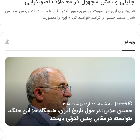
جلیلی و نقش مجهول در معادلات اصولگرایی
«جبهه پایداری‌ در صورت رییس‌جمهور شدن قالیباف، مقدمات رییس مجلس
شدن سعید جلیلی را فراهم خواهند کرد.» این را منصور…
ویدئو
ح
ه
س
ش
ی
د
ن
ا
ع
ر
ل
د
ا
ر
۱۷:۳۹ | سه شنبه، ۲۲ اردیبهشت ۱۴۰۵
ی
ب
حسین علایی: در طول تاریخ ایران، هیچگاه جز این جنگ،
ه
ی
ا
نتوانسته در مقابل چنین قدرتی بایستد
ه
:
ر
د
ه
ر
خ
ط
ط