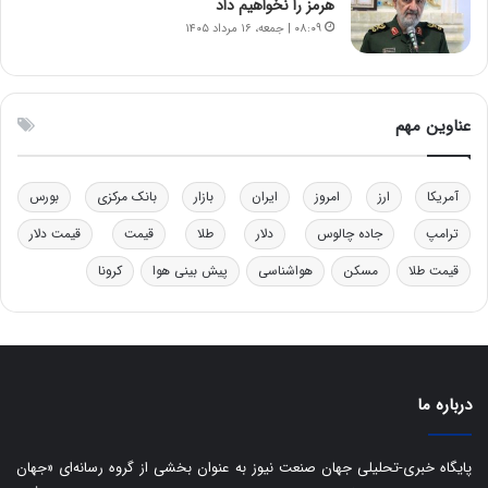
ل
ر
هرمز را نخواهیم داد
چ
ف
۰۸:۰۹ | جمعه، ۱۶ مرداد ۱۴۰۵
ن
ت
ی
ه
ن
ا
ق
س
عناوین مهم
د
ت
ر
ت
آمریکا
ارز
امروز
ایران
بازار
بانک مرکزی
بورس
ی
ب
ترامپ
جاده چالوس
دلار
طلا
قیمت
قیمت دلار
ا
قیمت طلا
مسکن
هواشناسی
پیش بینی هوا
کرونا
ی
س
ت
د
درباره ما
پایگاه خبری-تحلیلی جهان صنعت نیوز به عنوان بخشی از گروه رسانه‌ای «جهان