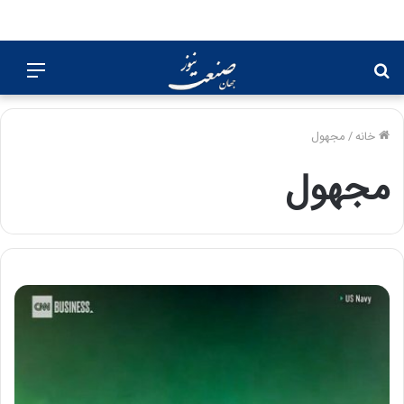
جستجو
منو
برای
خانه
/
مجهول
مجهول