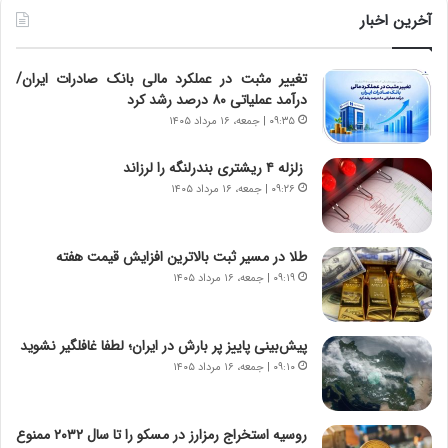
و
ر
آخرین اخبار
ل
ا
ت
ب
تغییر مثبت در عملکرد مالی بانک صادرات ایران/
ا
ر
درآمد عملیاتی ۸۰ درصد رشد کرد
ر
ت
ی
و
۰۹:۳۵ | جمعه، ۱۶ مرداد ۱۴۰۵
خ
ر
ا
م
زلزله ۴ ریشتری بندرلنگه را لرزاند
ی
د
۰۹:۲۶ | جمعه، ۱۶ مرداد ۱۴۰۵
ر
ر
ا
ا
ن
ق
طلا در مسیر ثبت بالاترین افزایش قیمت هفته
،
ت
۰۹:۱۹ | جمعه، ۱۶ مرداد ۱۴۰۵
ه
ص
ی
ا
چ
د
پیش‌بینی پاییز پر بارش در ایران؛ لطفا غافلگیر نشوید
گ
ا
۰۹:۱۰ | جمعه، ۱۶ مرداد ۱۴۰۵
ا
ی
ه
ر
ج
ا
روسیه استخراج رمزارز در مسکو را تا سال ۲۰۳۲ ممنوع
ز
ن