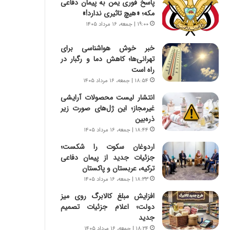
پاسخ فوری یمن به پیمان دفاعی
س
ه
مکه؛ «هیچ تاثیری ندارد!»
ت
ج
|
ز
۱۹:۰۰ | جمعه، ۱۶ مرداد ۱۴۰۵
ب
ا
ر
ی
خبر خوش هواشناسی برای
ن
ن
تهرانی‌ها؛ کاهش دما و رگبار در
ا
ج
راه است
م
ن
۱۸:۵۴ | جمعه، ۱۶ مرداد ۱۴۰۵
ه
گ
انتشار لیست محصولات آرایشی
ج
،
غیرمجاز؛ این ژل‌های صورت زیر
د
ن
ذره‌بین
ی
ت
۱۸:۴۴ | جمعه، ۱۶ مرداد ۱۴۰۵
د
و
ا
ا
اردوغان سکوت را شکست؛
ی
ن
جزئیات جدید از پیمان دفاعی
ر
س
ترکیه، عربستان و پاکستان
ا
ت
۱۸:۳۳ | جمعه، ۱۶ مرداد ۱۴۰۵
ن‌
ه
افزایش مبلغ کالابرگ روی میز
خ
د
دولت؛ اعلام جزئیات تصمیم
و
ر
جدید
د
م
ر
ق
۱۸:۲۴ | جمعه، ۱۶ مرداد ۱۴۰۵