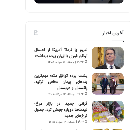
:
د
آ
ر
ی
ط
ن
و
د
ل
آخرین اخبار
ه
ت
ا
ا
ی
ر
امروز یا فردا؟ آمریکا از احتمال
ر
ی
توافق فوری با ایران پرده برداشت
ا
خ
۱۹:۳۶ | جمعه، ۱۶ مرداد ۱۴۰۵
ن‌
ا
خ
ی
پشت پرده توافق مکه؛ مهم‌ترین
و
ر
بندهای پیمان دفاعی ترکیه،
د
ا
پاکستان و عربستان
ر
ن
۱۹:۲۴ | جمعه، ۱۶ مرداد ۱۴۰۵
و
،
ر
ه
گرانی جدید در بازار مرغ؛
و
ی
قیمت‌ها دوباره جهش کرد، جدول
ش
چ
نرخ‌های جدید
ن
گ
۱۹:۱۲ | جمعه، ۱۶ مرداد ۱۴۰۵
ا
ا