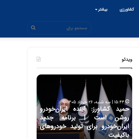
کشاورزی
بیشتر
جستجو
برای
ویدئو
ح
ح
م
س
ی
ی
د
ن
۱۵:۴۴ | سه شنبه، ۲۶ خرداد ۱۴۰۵
ک
ع
حمید کشاورز: آینده ایران‌خودرو
ش
ل
۱۷:۳۹ | سه شنبه، ۲۲ اردیبهشت ۱۴۰۵
روشن است | برنامه جدید
حسین علایی: 
ا
ا
و
ی
ه
ایران‌خودرو برای تولید خودروهای
هیچگاه جز ای
ر
ی
باکیفیت
مقابل چنین ق
ز
: