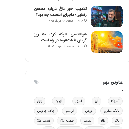
و
ا
تکذیب خبر داغ درباره محسن
ب
ب
رضایی؛ ماجرای انتصاب چه بود؟
ر
ل
۱۸:۱۶ | جمعه، ۱۶ مرداد ۱۴۰۵
ا
چ
ی
ن
هواشناسی شوکه کرد؛ ۵۰ روز
ت
ی
گرمای طاقت‌فرسا در راه است
و
ن
۱۸:۱۰ | جمعه، ۱۶ مرداد ۱۴۰۵
ل
ق
ی
د
د
ر
خ
ت
و
ی
د
ب
عناوین مهم
ر
ا
و
ی
ه
س
آمریکا
ارز
امروز
ایران
بازار
ا
ت
ی
د
بانک مرکزی
بورس
ترامپ
جاده چالوس
ب
ا
دلار
طلا
قیمت
قیمت دلار
قیمت طلا
ک