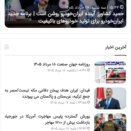
ا
ا
۱۵:۴۴ | سه شنبه، ۲۶ خرداد ۱۴۰۵
و
ی
حمید کشاورز: آینده ایران‌خودرو روشن است | برنامه جدید
ح
ر
ی
ایران‌خودرو برای تولید خودروهای باکیفیت
ن
ز
:
:
د
آ
ر
ی
ط
ن
و
آخرین اخبار
د
ل
ه
ت
روزنامه جهان صنعت ۱۸ مرداد ۱۴۰۵
ا
ا
ی
ر
۰۷:۳۸ | یکشنبه، ۱۸ مرداد ۱۴۰۵
ر
ی
ا
خ
ن‌
ا
فیدان: ایران هدف پیمان دفاعی مکه نیست/مصر به
خ
ی
جمع ترکیه، عربستان و پاکستان می پیوندد
و
ر
۲۳:۵۵ | شنبه، ۱۷ مرداد ۱۴۰۵
د
ا
ر
ن
یورش گسترده پلیس مهاجرت آمریکا در جورجیا؛
و
،
بازداشت بیش از ۱۲۰۰ مهاجر
ر
ه
۲۳:۴۳ | شنبه، ۱۷ مرداد ۱۴۰۵