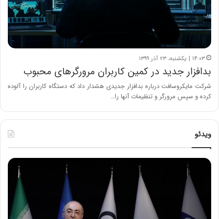
۱۴:۰۳ | یکشنبه، ۲۳ آذر ۱۳۹۹
بدافزار جدید در کمین کاربران مرورگرهای محبوب
شرکت مایکروسافت درباره بدافزار جدیدی هشدار داد که دستگاه کاربران را آلوده
کرده و سپس مرورگر و تنظیمات آنها را…
ویدئو
ح
ح
م
س
ی
ی
د
ن
ک
ع
ش
ل