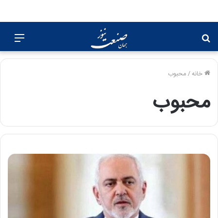
جستجو
منو
برای
خانه
/
محبوب
محبوب