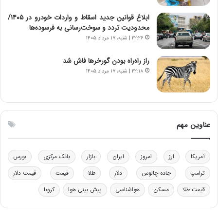
خ
د
ابلاغ قوانین جدید اسقاط و واردات خودرو در ۱۴۰۵/
و
ر
محدودیت تردد و سوخت‌رسانی به فرسوده‌ها
د
م
۲۲:۲۶ | شنبه، ۱۷ مرداد ۱۴۰۵
ر
ق
و
ا
ب
ب
راز راه‌راه بودن گورخرها فاش شد
ر
ل
۲۲:۱۸ | شنبه، ۱۷ مرداد ۱۴۰۵
ا
چ
ی
ن
ت
ی
و
ن
ل
ق
عناوین مهم
ی
د
د
ر
خ
ت
آمریکا
ارز
امروز
ایران
بازار
بانک مرکزی
بورس
و
ی
د
ب
ترامپ
جاده چالوس
دلار
طلا
قیمت
قیمت دلار
ر
ا
قیمت طلا
مسکن
هواشناسی
پیش بینی هوا
کرونا
و
ی
ه
س
ا
ت