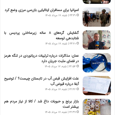
و
ی
ش
چ
اسپانیا برای مسافران ایتالیایی بازرسی مرزی وضع کرد
ن
گ
۲۳:۳۱ | شنبه، ۱۷ مرداد ۱۴۰۵
ا
ا
س
ه
ت
ج
گشایش گره‌های ۸ ساله زیرساختی پردیس با
|
ز
شتابدهی توسعه
ب
ا
ر
۲۳:۲۰ | شنبه، ۱۷ مرداد ۱۴۰۵
ی
ن
ن
ا
ج
عمان: مذاکرات درباره ترتیبات دریانوردی در تنگه هرمز
م
ن
در فضای مثبت جریان دارد
ه
گ
۲۲:۵۴ | شنبه، ۱۷ مرداد ۱۴۰۵
ج
،
د
ن
علت افزایش قبض آب در تابستان چیست؟ / توضیح
ی
ت
آبفا درباره قبوض آب
د
و
۲۲:۴۶ | شنبه، ۱۷ مرداد ۱۴۰۵
ا
ا
ی
ن
بازار برنج و حبوبات داغ شد / کالا از نیاز مردم هم
ر
س
بیشتر است
ا
ت
۲۲:۳۷ | شنبه، ۱۷ مرداد ۱۴۰۵
ن‌
ه