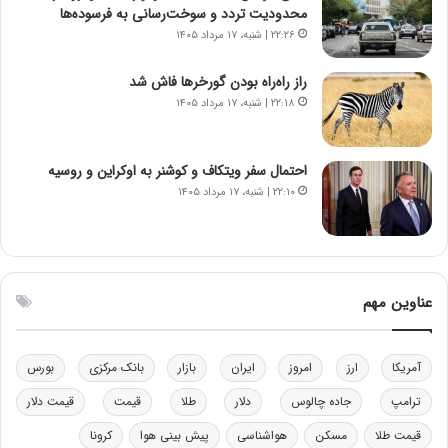
ر
س
محدودیت تردد و سوخت‌رسانی به فرسوده‌ها
ا
ت
۲۲:۲۶ | شنبه، ۱۷ مرداد ۱۴۰۵
ن‌
ه
خ
د
راز راه‌راه بودن گورخرها فاش شد
و
ر
۲۲:۱۸ | شنبه، ۱۷ مرداد ۱۴۰۵
د
م
ر
ق
و
ا
ب
ب
احتمال سفر ویتکاف و کوشنر به اوکراین و روسیه
ر
ل
۲۲:۱۰ | شنبه، ۱۷ مرداد ۱۴۰۵
ا
چ
ی
ن
ت
ی
و
ن
ل
ق
عناوین مهم
ی
د
د
ر
خ
ت
آمریکا
ارز
امروز
ایران
بازار
بانک مرکزی
بورس
و
ی
د
ب
ترامپ
جاده چالوس
دلار
طلا
قیمت
قیمت دلار
ر
ا
قیمت طلا
مسکن
هواشناسی
پیش بینی هوا
کرونا
و
ی