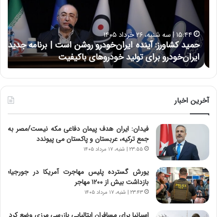
ک
ع
ش
ل
ا
ا
۱۵:۴۴ | سه شنبه، ۲۶ خرداد ۱۴۰۵
و
ی
حمید کشاورز: آینده ایران‌خودرو روشن است | برنامه جدید
ح
ر
ی
ایران‌خودرو برای تولید خودروهای باکیفیت
ن
ز
:
:
د
آ
ر
ی
ط
ن
و
آخرین اخبار
د
ل
ه
ت
فیدان: ایران هدف پیمان دفاعی مکه نیست/مصر به
ا
ا
جمع ترکیه، عربستان و پاکستان می پیوندد
ی
ر
ر
ی
۲۳:۵۵ | شنبه، ۱۷ مرداد ۱۴۰۵
ا
خ
ن‌
ا
یورش گسترده پلیس مهاجرت آمریکا در جورجیا؛
خ
ی
بازداشت بیش از ۱۲۰۰ مهاجر
و
ر
۲۳:۴۳ | شنبه، ۱۷ مرداد ۱۴۰۵
د
ا
ر
ن
اسپانیا برای مسافران ایتالیایی بازرسی مرزی وضع کرد