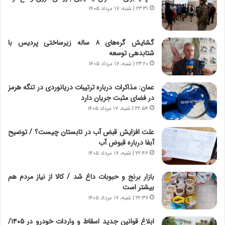
و
،
۲۳:۳۱ | شنبه، ۱۷ مرداد ۱۴۰۵
ر
ه
و
ی
ش
چ
گشایش گره‌های ۸ ساله زیرساختی پردیس با
ن
گ
شتابدهی توسعه
ا
ا
۲۳:۲۰ | شنبه، ۱۷ مرداد ۱۴۰۵
س
ه
ت
ج
عمان: مذاکرات درباره ترتیبات دریانوردی در تنگه هرمز
|
ز
در فضای مثبت جریان دارد
ب
ا
ر
۲۲:۵۴ | شنبه، ۱۷ مرداد ۱۴۰۵
ی
ن
ن
ا
ج
علت افزایش قبض آب در تابستان چیست؟ / توضیح
م
ن
آبفا درباره قبوض آب
ه
گ
۲۲:۴۶ | شنبه، ۱۷ مرداد ۱۴۰۵
ج
،
د
ن
بازار برنج و حبوبات داغ شد / کالا از نیاز مردم هم
ی
ت
بیشتر است
د
و
۲۲:۳۷ | شنبه، ۱۷ مرداد ۱۴۰۵
ا
ا
ی
ن
ابلاغ قوانین جدید اسقاط و واردات خودرو در ۱۴۰۵/