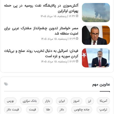
ن
ه
آتش‌سوزی در پالایشگاه نفت روسیه در پی حمله
س
ن
پهپادی اوکراین
ت
و
۱۶:۳۶ | پنجشنبه، ۱۵ مرداد ۱۴۰۵
ه
ز
د
ا
مصر خواستار تدوین چشم‌انداز مشترک عربی برای
ر
ز
امنیت منطقه شد
م
ب
۱۶:۲۹ | پنجشنبه، ۱۵ مرداد ۱۴۰۵
ق
ی
ا
ن
ب
ن
فیدان: اسرائیل به دنبال تخریب روند صلح و بی‌ثبات
ل
ر
کردن سوریه و غزه است
چ
ف
۱۶:۲۲ | پنجشنبه، ۱۵ مرداد ۱۴۰۵
ن
ت
ی
ه
ن
ا
ق
س
عناوین مهم
د
ت
ر
ت
آمریکا
ارز
امروز
ایران
بازار
بانک مرکزی
بورس
ی
ب
ترامپ
جاده چالوس
دلار
طلا
قیمت
قیمت دلار