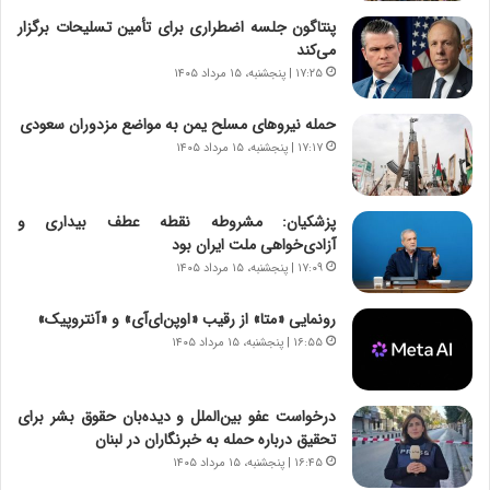
ن
ق
پنتاگون جلسه اضطراری برای تأمین تسلیحات برگزار
،
ت
می‌کند
ه
ص
۱۷:۲۵ | پنجشنبه، ۱۵ مرداد ۱۴۰۵
ی
ا
چ
د
حمله نیروهای مسلح یمن به مواضع مزدوران سعودی
گ
ا
۱۷:۱۷ | پنجشنبه، ۱۵ مرداد ۱۴۰۵
ا
ی
ه
ر
ج
ا
پزشکیان: مشروطه نقطه عطف بیداری و
ز
ن
آزادی‌خواهی ملت ایران بود
ا
|
ی
۱۷:۰۹ | پنجشنبه، ۱۵ مرداد ۱۴۰۵
ا
ن
ع
ج
ت
رونمایی «متا» از رقیب «اوپن‌ای‌آی» و «آنتروپیک»
ن
م
۱۶:۵۵ | پنجشنبه، ۱۵ مرداد ۱۴۰۵
گ
ا
،
د
ن
م
درخواست عفو بین‌الملل و دیده‌بان حقوق بشر برای
ت
ر
تحقیق درباره حمله به خبرنگاران در لبنان
و
د
۱۶:۴۵ | پنجشنبه، ۱۵ مرداد ۱۴۰۵
ا
م