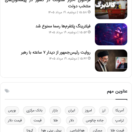
ر
س
منتخب دولت
ا
ت
۱۵:۵۸ | دوشنبه، ۱۹ مرداد ۱۴۰۵
ن‌
ه
خ
د
فیلترینگ پلتفرم‌ها رسما ممنوع شد
و
ر
۱۵:۵۲ | دوشنبه، ۱۹ مرداد ۱۴۰۵
د
م
ر
ق
و
ا
ب
ب
روایت رئیس‌جمهور از دیدار ۷ ساعته با رهبر
ر
ل
۱۵:۴۲ | دوشنبه، ۱۹ مرداد ۱۴۰۵
ا
چ
ی
ن
ت
ی
و
ن
ل
ق
عناوین مهم
ی
د
د
ر
خ
ت
آمریکا
ارز
امروز
ایران
بازار
بانک مرکزی
بورس
و
ی
د
ب
ترامپ
جاده چالوس
دلار
طلا
قیمت
قیمت دلار
ر
ا
قیمت طلا
مسکن
هواشناسی
پیش بینی هوا
کرونا