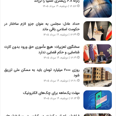
زلزله ۶.۸ ریشتری کلمبیا را لرزاند
و
،
۱۶:۵۷ | دوشنبه، ۱۹ مرداد ۱۴۰۵
ر
ه
و
ی
ش
چ
حداد عادل: مجلس به عنوان جزو لازم ساختار در
ن
گ
حکومت اسلامی باقی ماند
ا
ا
۱۶:۳۹ | دوشنبه، ۱۹ مرداد ۱۴۰۵
س
ه
ت
ج
سخنگوی تعزیرات: هیچ مأموری حق ورود بدون کارت
|
ز
شناسایی و حکم قضایی ندارد
ب
ا
ر
۱۶:۲۹ | دوشنبه، ۱۹ مرداد ۱۴۰۵
ی
ن
ن
ا
ج
روزی ۲۰۰۰ میلیارد تومان باید به مسکن ملی تزریق
م
ن
شود
ه
گ
۱۶:۲۰ | دوشنبه، ۱۹ مرداد ۱۴۰۵
ج
،
د
ن
مهلت یک‌ماهه برای چک‌های الکترونیک
ی
ت
۱۶:۱۳ | دوشنبه، ۱۹ مرداد ۱۴۰۵
د
و
ا
ا
ی
ن
فراخوان احراز سکونت در کشور در پیشخوان‌های