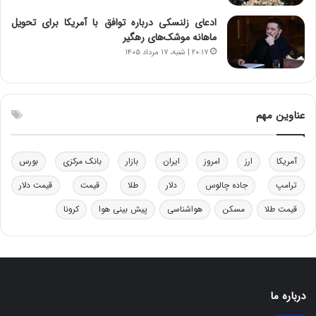
ن
ه
ن
ی
ادعای زلنسکی درباره توافق با آمریکا برای تحویل
ر
و
ماهانه موشک‌های رهگیر
ف
ن
۲۰:۱۷ | شنبه، ۱۷ مرداد ۱۴۰۵
ت
ی
ه
|
ا
د
س
ب
عناوین مهم
ت
ی
ر
ک
آمریکا
ارز
امروز
ایران
بازار
بانک مرکزی
بورس
ل
ا
ترامپ
جاده چالوس
دلار
طلا
قیمت
قیمت دلار
ت
قیمت طلا
مسکن
هواشناسی
پیش بینی هوا
کرونا
ا
ق
ا
ی
ر
ا
درباره ما
ن