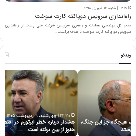
۱۳:۳۰ | شنبه، ۱۶ شهریور ۱۳۹۸
راه‌اندازی سرویس دوپاکته کارت سوخت
مدیر کل مهندسی عملیات و راهبری سرویس شرکت ملی پست از راه‌اندازی
سرویس دو پاکته کارت سوخت با هدف برگشت…
ویدئو
ه
خ
ش
س
د
ا
ا
ر
ر
ت
د
ب
ر
ه
خ
۲۲:۳۰ | چهارشنبه، ۹ اردیبهشت ۱۴۰۵
ب
ب
هشدار درباره خطر ابرتورم در اقتصاد ایران | اعتماد مردم
ح
ا
خ
هنوز از بین نرفته است
از ش
ر
ش‌