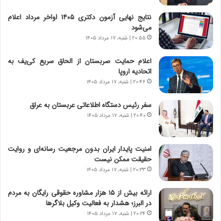
ا
ر
نتایج نهایی آزمون دکتری ۱۴۰۵ اواخر مرداد اعلام
ن
ا
می‌شود
|
ن
ا
۲۰:۵۵ | شنبه، ۱۷ مرداد ۱۴۰۵
د
ع
ر
ت
پ
اعلام حمایت صربستان از الحاق سریع کی‌یف به
م
ی
اتحادیه اروپا
ا
ح
۲۰:۴۶ | شنبه، ۱۷ مرداد ۱۴۰۵
د
م
م
ل
سفر رئیس دستگاه اطلاعاتی عربستان به عراق
ر
ه
۲۰:۴۰ | شنبه، ۱۷ مرداد ۱۴۰۵
د
آ
م
م
ه
ر
امنیت پایدار ایران بدون مرجعیت رسانه‌ای و روایت
ن
ی
حقیقت ممکن نیست
و
ک
۲۰:۳۳ | شنبه، ۱۷ مرداد ۱۴۰۵
ز
ا
ا
ی
ارائه بیش از ۱۵ هزار مشاوره حقوقی رایگان به مردم
ز
ی
در البرز؛ هشدار به فعالیت وکیل بلاگرها
ب
–
۲۰:۲۴ | شنبه، ۱۷ مرداد ۱۴۰۵
ی
ص