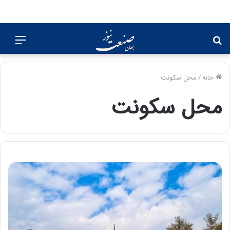
جستجو
منو
برای
خانه
/
محل سکونت
محل سکونت