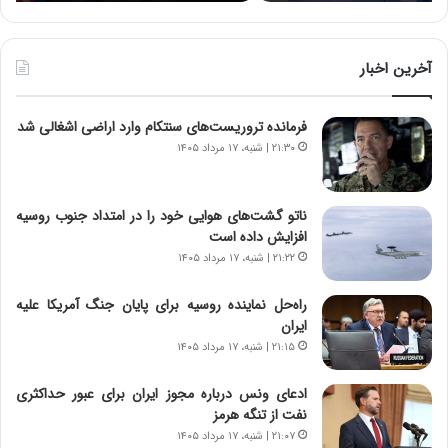
ه
ه
خ
ا
ط
ی
ر
ی
آخرین اخبار
ا
ا
ب
ز
فرمانده تروریست‌های سنتکام وارد اراضی اشغالی شد
ر
س
ت
ا
۲۱:۳۰ | شنبه، ۱۷ مرداد ۱۴۰۵
و
خ
ر
ت
م
م
ناتو گشت‌های هوایی خود را در امتداد جنوب روسیه
د
ا
افزایش داده است
ر
ن‌
۲۱:۲۲ | شنبه، ۱۷ مرداد ۱۴۰۵
ا
ه
ق
ا
راه‌حل نماینده روسیه برای پایان جنگ آمریکا علیه
ت
ی
ایران
ص
ا
۲۱:۱۵ | شنبه، ۱۷ مرداد ۱۴۰۵
ا
ت
د
ا
ادعای ونس درباره مجوز ایران برای عبور حداکثری
ا
ق
نفت از تنگه هرمز
ی
ا
۲۱:۰۷ | شنبه، ۱۷ مرداد ۱۴۰۵
ر
ی