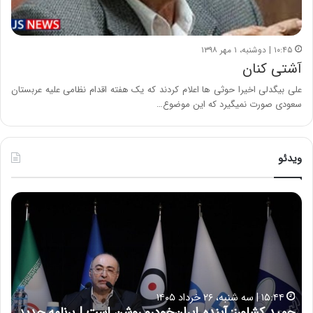
۱۰:۴۵ | دوشنبه، ۱ مهر ۱۳۹۸
آشتی کنان
علی بیگدلی اخیرا حوثی ها اعلام کردند که یک هفته اقدام نظامی علیه عربستان
سعودی صورت نمیگیرد که این موضوع…
ویدئو
ح
ح
م
س
ی
ی
د
ن
ک
ع
ش
ل
ا
ا
۱۵:۴۴ | سه شنبه، ۲۶ خرداد ۱۴۰۵
و
ی
حمید کشاورز: آینده ایران‌خودرو روشن است | برنامه جدید
ح