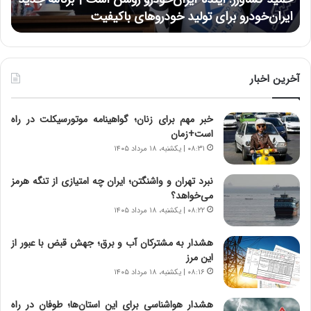
ر
ی
ایران‌خودرو برای تولید خودروهای باکیفیت
ن
ز
:
:
د
آ
ر
ی
ط
ن
و
آخرین اخبار
د
ل
ه
ت
خبر مهم برای زنان؛ گواهینامه موتورسیکلت در راه
ا
ا
است+زمان
ی
ر
ر
ی
۰۸:۳۱ | یکشنبه، ۱۸ مرداد ۱۴۰۵
ا
خ
ن‌
ا
نبرد تهران و واشنگتن؛ ایران چه امتیازی از تنگه هرمز
خ
ی
می‌خواهد؟
و
ر
۰۸:۲۲ | یکشنبه، ۱۸ مرداد ۱۴۰۵
د
ا
ر
ن
هشدار به مشترکان آب و برق؛ جهش قبض با عبور از
و
،
این مرز
ر
ه
۰۸:۱۶ | یکشنبه، ۱۸ مرداد ۱۴۰۵
و
ی
ش
چ
هشدار هواشناسی برای این استان‌ها؛ طوفان در راه
ن
گ