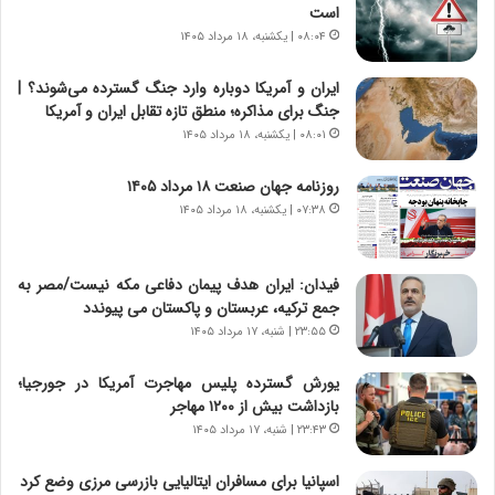
است
ا
ا
۰۸:۰۴ | یکشنبه، ۱۸ مرداد ۱۴۰۵
س
ه
ت
ج
ایران و آمریکا دوباره وارد جنگ گسترده می‌شوند؟ |
|
ز
جنگ برای مذاکره؛ منطق تازه تقابل ایران و آمریکا
ب
ا
ر
۰۸:۰۱ | یکشنبه، ۱۸ مرداد ۱۴۰۵
ی
ن
ن
ا
ج
روزنامه جهان صنعت ۱۸ مرداد ۱۴۰۵
م
ن
۰۷:۳۸ | یکشنبه، ۱۸ مرداد ۱۴۰۵
ه
گ
ج
،
د
ن
فیدان: ایران هدف پیمان دفاعی مکه نیست/مصر به
ی
ت
جمع ترکیه، عربستان و پاکستان می پیوندد
د
و
۲۳:۵۵ | شنبه، ۱۷ مرداد ۱۴۰۵
ا
ا
ی
ن
یورش گسترده پلیس مهاجرت آمریکا در جورجیا؛
ر
س
بازداشت بیش از ۱۲۰۰ مهاجر
ا
ت
۲۳:۴۳ | شنبه، ۱۷ مرداد ۱۴۰۵
ن‌
ه
خ
د
اسپانیا برای مسافران ایتالیایی بازرسی مرزی وضع کرد
و
ر