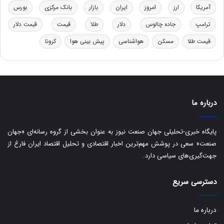
ت
آمریکا
ارز
امروز
ایران
بازار
بانک مرکزی
بورس
ی
ب
ترامپ
جاده چالوس
دلار
طلا
قیمت
قیمت دلار
ا
قیمت طلا
مسکن
هواشناسی
پیش بینی هوا
کرونا
ی
س
ت
د
درباره ما
پایگاه خبری-تحلیلی جهان صنعت نیوز به عنوان بخشی از گروه رسانه‌ای «جهان
صنعت» سعی در پوشش مهم‌ترین اخبار اقتصادی و تحلیل اقتصاد ایران فارغ از
جهت‌گیری‌های سیاسی دارد.
دسترسی سریع
درباره ما