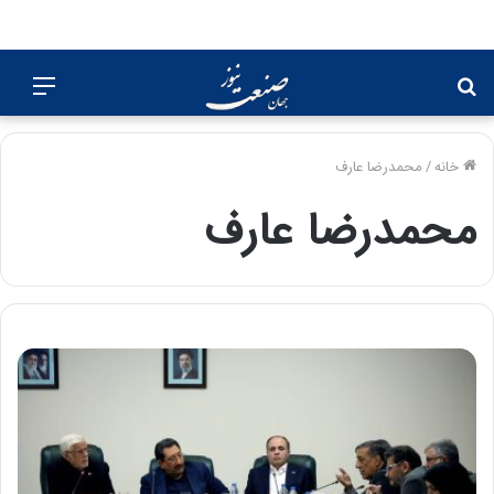
جستجو
منو
برای
خانه
/
محمدرضا عارف
محمدرضا عارف