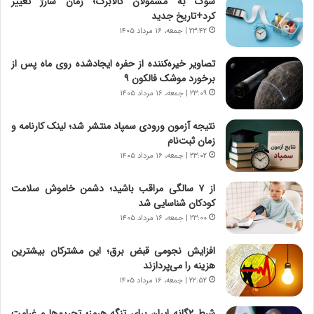
شوک به مشمولان کالابرگ؛ زمان شارژ تغییر
ی
د
کرد+تاریخ جدید
ر
ر
۲۳:۴۲ | جمعه، ۱۶ مرداد ۱۴۰۵
ا
ا
ن
ق
تصاویر خیره‌کننده از حفره ایجادشده روی ماه پس از
،
ت
برخورد موشک فالکون ۹
ه
ص
۲۳:۰۹ | جمعه، ۱۶ مرداد ۱۴۰۵
ی
ا
چ
د
نتیجه آزمون ورودی سمپاد منتشر شد؛ لینک کارنامه و
گ
ا
زمان ثبت‌نام
ا
ی
۲۳:۰۲ | جمعه، ۱۶ مرداد ۱۴۰۵
ه
ر
ج
ا
از ۷ سالگی مراقب باشید؛ دشمن خاموش سلامت
ز
ن
کودکان شناسایی شد
ا
|
ی
۲۳:۰۰ | جمعه، ۱۶ مرداد ۱۴۰۵
ا
ن
ع
ج
ت
افزایش نجومی قبض برق؛ این مشترکان بیشترین
ن
م
هزینه را می‌پردازند
گ
ا
۲۲:۵۲ | جمعه، ۱۶ مرداد ۱۴۰۵
،
د
ن
م
شرط ۲گانه ایران برای تنگه هرمز؛ تحریم‌ها و غرامت