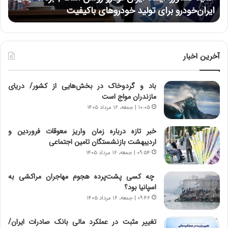
ر
ی
ایران‌خودرو برای تولید خودروهای باکیفیت
ن
ز
:
:
د
آ
ر
ی
ط
ن
و
آخرین اخبار
د
ل
ه
ت
باد و گردوخاک در بخش‌هایی از کشور/ دریای
ا
ا
مازندران مواج است
ی
ر
ر
ی
۱۰:۰۵ | جمعه، ۱۶ مرداد ۱۴۰۵
ا
خ
ن‌
ا
خبر تازه درباره زمان واریز معوقات فروردین و
خ
ی
اردیبهشت بازنشستگان تامین اجتماعی
و
ر
۰۹:۵۴ | جمعه، ۱۶ مرداد ۱۴۰۵
د
ا
ر
ن
چه کسی پشت‌پرده هجوم مهاجران مراکشی به
و
،
اسپانیا بود؟
ر
ه
۰۹:۴۶ | جمعه، ۱۶ مرداد ۱۴۰۵
و
ی
ش
چ
تغییر مثبت در عملکرد مالی بانک صادرات ایران/
ن
گ