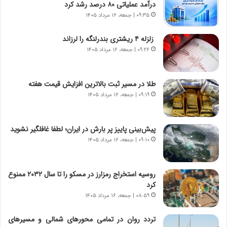
درآمد عملیاتی ۸۰ درصد رشد کرد
ا
ا
۰۹:۳۵ | جمعه، ۱۶ مرداد ۱۴۰۵
س
ه
ت
ج
زلزله ۴ ریشتری بندرلنگه را لرزاند
|
ز
ب
۰۹:۲۶ | جمعه، ۱۶ مرداد ۱۴۰۵
ا
ر
ی
ن
ن
ا
ج
طلا در مسیر ثبت بالاترین افزایش قیمت هفته
م
ن
۰۹:۱۹ | جمعه، ۱۶ مرداد ۱۴۰۵
ه
گ
ج
،
د
ن
پیش‌بینی پاییز پر بارش در ایران؛ لطفا غافلگیر نشوید
ی
ت
۰۹:۱۰ | جمعه، ۱۶ مرداد ۱۴۰۵
د
و
ا
ا
ی
ن
روسیه استخراج رمزارز در مسکو را تا سال ۲۰۳۲ ممنوع
ر
س
کرد
ا
ت
۰۸:۵۹ | جمعه، ۱۶ مرداد ۱۴۰۵
ن‌
ه
خ
د
تردد روان در تمامی محورهای شمالی و مسیرهای
و
ر