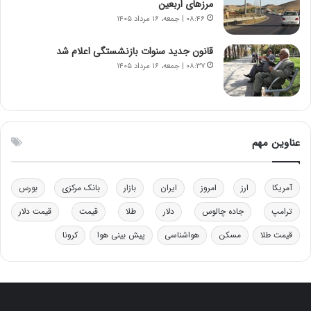
مرزهای اربعین
د
م
۰۸:۴۶ | جمعه، ۱۶ مرداد ۱۴۰۵
ر
ق
و
ا
ب
ب
قانون جدید سنوات بازنشستگی اعلام شد
ر
ل
۰۸:۳۷ | جمعه، ۱۶ مرداد ۱۴۰۵
ا
چ
ی
ن
ت
ی
و
ن
ل
ق
عناوین مهم
ی
د
د
ر
خ
ت
آمریکا
ارز
امروز
ایران
بازار
بانک مرکزی
بورس
و
ی
د
ب
ترامپ
جاده چالوس
دلار
طلا
قیمت
قیمت دلار
ر
ا
قیمت طلا
مسکن
هواشناسی
پیش بینی هوا
کرونا
و
ی
ه
س
ا
ت
ی
د
ب