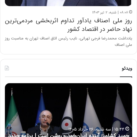
۰۸:۰۸ | شنبه، ۲ تیر ۱۴۰۳
روز ملی اصناف یادآور تداوم اثربخشی مردمی‌ترین
نهاد حاضر در اقتصاد کشور
یادداشت محمدرضا فرجی تهرانی، نایب رئیس اتاق اصناف تهران به مناسبت روز
ملی اصناف
ویدئو
ح
ح
م
س
ی
ی
د
ن
ک
ع
ش
ل
ا
ا
۱۵:۴۴ | سه شنبه، ۲۶ خرداد ۱۴۰۵
و
ی
حمید کشاورز: آینده ایران‌خودرو روشن است | برنامه جدید
ح