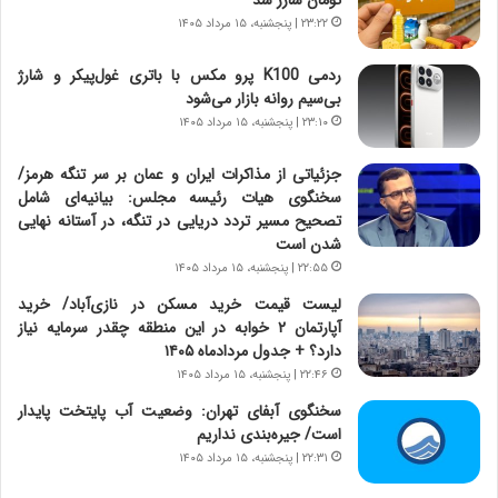
ا
ا
۲۳:۲۲ | پنجشنبه، ۱۵ مرداد ۱۴۰۵
س
ه
ت
ج
ردمی K100 پرو مکس با باتری غول‌پیکر و شارژ
|
ز
بی‌سیم روانه بازار می‌شود
ب
ا
ر
۲۳:۱۰ | پنجشنبه، ۱۵ مرداد ۱۴۰۵
ی
ن
ن
ا
ج
جزئیاتی از مذاکرات ایران و عمان بر سر تنگه هرمز/
م
ن
سخنگوی هیات رئیسه مجلس: بیانیه‌ای شامل
ه
گ
تصحیح مسیر تردد دریایی در تنگه، در آستانه نهایی
ج
،
شدن است
د
ن
۲۲:۵۵ | پنجشنبه، ۱۵ مرداد ۱۴۰۵
ی
ت
لیست قیمت خرید مسکن در نازی‌آباد/ خرید
د
و
آپارتمان ۲ خوابه در این منطقه چقدر سرمایه نیاز
ا
ا
دارد؟ + جدول مردادماه ۱۴۰۵
ی
ن
۲۲:۴۶ | پنجشنبه، ۱۵ مرداد ۱۴۰۵
ر
س
ا
ت
سخنگوی آبفای تهران: وضعیت آب پایتخت پایدار
ن‌
ه
است/ جیره‌بندی نداریم
خ
د
۲۲:۳۱ | پنجشنبه، ۱۵ مرداد ۱۴۰۵
و
ر