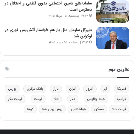
د
م
سامانه‌های تامین اجتماعی بدون قطعی و اختلال در
ر
ق
دسترس است
و
ا
۲۲:۲۲ | پنجشنبه، ۱۵ مرداد ۱۴۰۵
ب
ب
ر
ل
دبیرکل سازمان ملل باز هم خواستار آتش‌بس فوری در
ا
چ
اوکراین شد
ی
ن
۲۲:۱۱ | پنجشنبه، ۱۵ مرداد ۱۴۰۵
ت
ی
و
ن
ل
ق
ی
د
عناوین مهم
د
ر
خ
ت
و
ی
د
ب
آمریکا
ارز
امروز
ایران
بازار
بانک مرکزی
بورس
ر
ا
ترامپ
جاده چالوس
دلار
طلا
قیمت
قیمت دلار
و
ی
ه
س
قیمت طلا
مسکن
هواشناسی
پیش بینی هوا
کرونا
ا
ت
ی
د
ب
ا