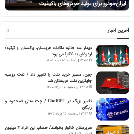
ایران‌خودرو برای تولید خودروهای باکیفیت
ن
ز
:
:
د
آ
ر
ی
ط
ن
و
آخرین اخبار
د
ل
ه
ت
دیدار سه جانبه مقامات عربستان، پاکستان و ترکیه/
ا
ا
اردوغان به آنکارا می رود
ی
ر
ر
ی
۲۳:۵۵ | پنجشنبه، ۱۵ مرداد ۱۴۰۵
ا
خ
ن‌
ا
چین، مسیر خرید نفت را تغییر داد / نفت روسیه
خ
ی
جایگزین نفت عربستان شد
و
ر
۲۳:۴۵ | پنجشنبه، ۱۵ مرداد ۱۴۰۵
د
ا
ر
ن
تغییر بزرگ در ChatGPT / چت متنی نامحدود و
و
،
رایگان
ر
ه
۲۳:۳۱ | پنجشنبه، ۱۵ مرداد ۱۴۰۵
و
ی
ش
چ
سرپرستان خانوار بخوانند/ حساب این افراد ۴ میلیون
ن
گ
تومان شارژ شد