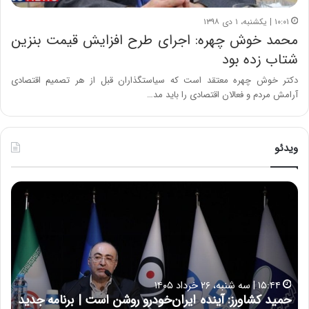
۱۰:۰۱ | یکشنبه، ۱ دی ۱۳۹۸
محمد خوش چهره: اجرای طرح افزایش قیمت بنزین
شتاب زده بود
دکتر خوش چهره معتقد است که سیاستگذاران قبل از هر تصمیم اقتصادی
آرامش مردم و فعالان اقتصادی را باید مد…
ویدئو
ح
ح
م
س
ی
ی
د
ن
ک
ع
ش
ل
ا
ا
۱۵:۴۴ | سه شنبه، ۲۶ خرداد ۱۴۰۵
و
ی
حمید کشاورز: آینده ایران‌خودرو روشن است | برنامه جدید
ح
ر
ی