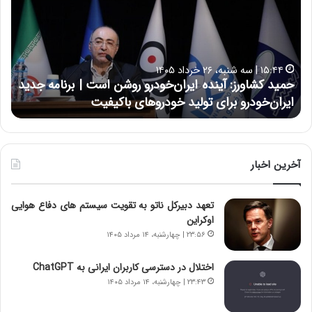
ی
ی
د
ن
ک
ع
ش
ل
ا
ا
۱۵:۴۴ | سه شنبه، ۲۶ خرداد ۱۴۰۵
و
ی
حمید کشاورز: آینده ایران‌خودرو روشن است | برنامه جدید
ح
ر
ی
ایران‌خودرو برای تولید خودروهای باکیفیت
ن
ز
:
:
د
آ
ر
ی
ط
ن
و
آخرین اخبار
د
ل
ه
ت
تعهد دبیرکل ناتو به تقویت سیستم های دفاع هوایی
ا
ا
اوکراین
ی
ر
ر
ی
۲۳:۵۶ | چهارشنبه، ۱۴ مرداد ۱۴۰۵
ا
خ
ن‌
ا
اختلال در دسترسی کاربران ایرانی به ChatGPT
خ
ی
۲۳:۴۳ | چهارشنبه، ۱۴ مرداد ۱۴۰۵
و
ر
د
ا