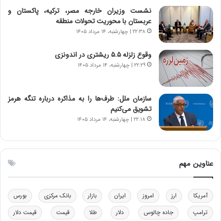
ی
ن
نشست وزیران خارجه مصر، ترکیه، پاکستان و
ر
س
عربستان با محوریت تحولات منطقه
ا
ت
۲۲:۳۸ | چهارشنبه، ۱۴ مرداد ۱۴۰۵
ن‌
ه
خ
د
وقوع زلزله ۵.۵ ریشتری در اندونزی
و
ر
۲۲:۲۹ | چهارشنبه، ۱۴ مرداد ۱۴۰۵
د
م
ر
ق
و
ا
ب
ب
سازمان ملل: طرف‌ها را به مذاکره درباره تنگه هرمز
ر
ل
تشویق می‌کنیم
ا
چ
۲۲:۱۸ | چهارشنبه، ۱۴ مرداد ۱۴۰۵
ی
ن
ت
ی
و
ن
ل
ق
عناوین مهم
ی
د
د
ر
خ
ت
آمریکا
ارز
امروز
ایران
بازار
بانک مرکزی
بورس
و
ی
د
ب
ترامپ
جاده چالوس
دلار
طلا
قیمت
قیمت دلار