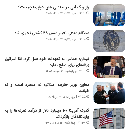
ر
ن
راز رنگ آبی در صندلی های هواپیما چیست؟
و
،
۲۳:۳۱ | چهارشنبه، ۱۴ مرداد ۱۴۰۵
ر
ه
و
ی
ش
چ
سنتکام مدعی تغییر مسیر ۴۸ کشتی تجاری شد
ن
گ
۲۳:۲۰ | چهارشنبه، ۱۴ مرداد ۱۴۰۵
ا
ا
س
ه
ت
ج
فیدان: حماس به تعهدات خود عمل کرد، امّا اسرائیل
|
ز
برنامه‌ای برای صلح ندارد
ب
ا
ر
۲۳:۱۱ | چهارشنبه، ۱۴ مرداد ۱۴۰۵
ی
ن
ن
ا
ج
معاون وزیر خارجه: مذاکره نه معجزه است و نه
م
ن
خیانت
ه
گ
۲۲:۵۵ | چهارشنبه، ۱۴ مرداد ۱۴۰۵
ج
،
د
ن
گمرک آمریکا ۱۰۰ میلیارد دلار از درآمد تعرفه‌ها را به
ی
ت
واردکنندگان بازگرداند
د
و
۲۲:۴۶ | چهارشنبه، ۱۴ مرداد ۱۴۰۵
ا
ا