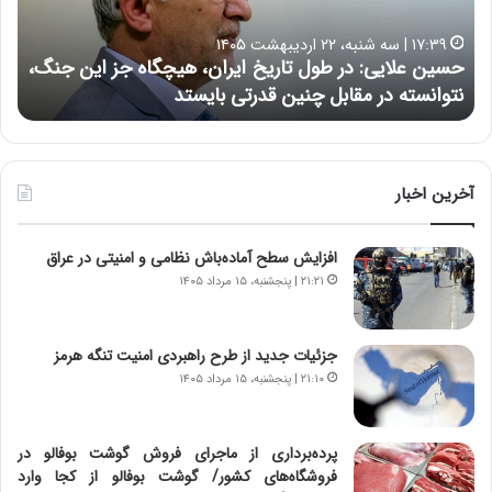
ل
د
ا
ر
۱۷:۳۹ | سه شنبه، ۲۲ اردیبهشت ۱۴۰۵
ی
ب
حسین علایی: در طول تاریخ ایران، هیچگاه جز این جنگ،
ه
ی
ا
نتوانسته در مقابل چنین قدرتی بایستد
ه
:
ر
د
ه
ر
خ
ط
ط
و
ر
آخرین اخبار
ل
ا
ت
ب
افزایش سطح آماده‌باش نظامی و امنیتی در عراق
ا
ر
ر
ت
۲۱:۲۱ | پنجشنبه، ۱۵ مرداد ۱۴۰۵
ی
و
خ
ر
ا
م
جزئیات جدید از طرح راهبردی امنیت تنگه هرمز
ی
د
۲۱:۱۰ | پنجشنبه، ۱۵ مرداد ۱۴۰۵
ر
ر
ا
ا
ن
ق
پرده‌برداری از ماجرای فروش گوشت بوفالو در
،
ت
فروشگاه‌های کشور/ گوشت بوفالو از کجا وارد
ه
ص