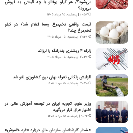
می‌شود؟/ هر کیلو بوفالو با چه قیمتی به فروش
ی
ا
می‌رود؟
چ
د
۲۰:۵۷ | پنجشنبه، ۱۵ مرداد ۱۴۰۵
گ
ا
قیمت واقعی تخم‌مرغ رسما اعلام شد/ هر کیلو
ا
ی
تخم‌مرغ چند؟
ه
ر
ج
ا
۲۰:۴۴ | پنجشنبه، ۱۵ مرداد ۱۴۰۵
ز
ن
ا
|
زلزله ۴ ریشتری بندرلنگه را لرزاند
ی
ا
۲۰:۳۶ | پنجشنبه، ۱۵ مرداد ۱۴۰۵
ن
ع
ج
ت
ن
م
افزایش پلکانی تعرفه بهای برق کشاورزی لغو شد
گ
ا
۲۰:۳۰ | پنجشنبه، ۱۵ مرداد ۱۴۰۵
،
د
ن
م
ت
ر
وزیر علوم: تجربه ایران در توسعه آموزش عالی در
و
د
اختیار عراق قرار می‌گیرد
ا
م
۲۰:۲۲ | پنجشنبه، ۱۵ مرداد ۱۴۰۵
ن
ه
س
ن
هشدار کارشناسان سازمان ملل درباره «غزه‌ خاموش»
ت
و