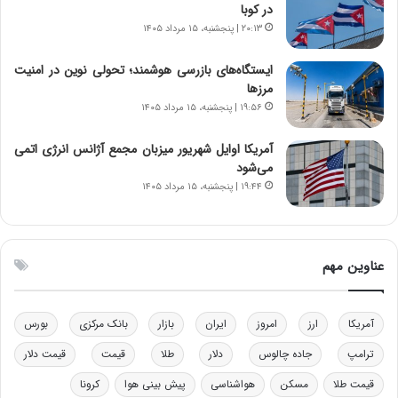
در کوبا
ه
ز
د
ا
۲۰:۱۳ | پنجشنبه، ۱۵ مرداد ۱۴۰۵
ر
ز
م
ب
ایستگاه‌های بازرسی هوشمند؛ تحولی نوین در امنیت
ق
ی
مرزها
ا
ن
۱۹:۵۶ | پنجشنبه، ۱۵ مرداد ۱۴۰۵
ب
ن
ل
ر
آمریکا اوایل شهریور میزبان مجمع آژانس انرژی اتمی
چ
ف
می‌شود
ن
ت
۱۹:۴۴ | پنجشنبه، ۱۵ مرداد ۱۴۰۵
ی
ه
ن
ا
ق
س
د
ت
عناوین مهم
ر
ت
ی
آمریکا
ارز
امروز
ایران
بازار
بانک مرکزی
بورس
ب
ا
ترامپ
جاده چالوس
دلار
طلا
قیمت
قیمت دلار
ی
س
قیمت طلا
مسکن
هواشناسی
پیش بینی هوا
کرونا