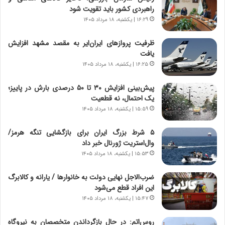
و
،
راهبردی کشور باید تقویت شود
ر
ه
۱۶:۲۹ | یکشنبه، ۱۸ مرداد ۱۴۰۵
و
ی
ش
چ
ظرفیت پروازهای ایران‌ایر به مقصد مشهد افزایش
ن
گ
یافت
ا
ا
۱۶:۲۵ | یکشنبه، ۱۸ مرداد ۱۴۰۵
س
ه
ت
ج
پیش‌بینی افزایش ۳۰ تا ۵۰ درصدی بارش در پاییز؛
|
ز
یک احتمال، نه قطعیت
ب
ا
ر
۱۵:۵۹ | یکشنبه، ۱۸ مرداد ۱۴۰۵
ی
ن
ن
ا
ج
۵ شرط بزرگ ایران برای بازگشایی تنگه هرمز/
م
ن
وال‌استریت ژورنال خبر داد
ه
گ
۱۵:۵۳ | یکشنبه، ۱۸ مرداد ۱۴۰۵
ج
،
د
ن
ضرب‌الاجل نهایی دولت به خانوارها / یارانه و کالابرگ
ی
ت
این افراد قطع می‌شود
د
و
۱۵:۴۷ | یکشنبه، ۱۸ مرداد ۱۴۰۵
ا
ا
ی
ن
روس‌اتم: در حال بازگرداندن متخصصان به نیروگاه