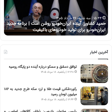
ک
ع
ش
ل
ا
ا
۱۵:۴۴ | سه شنبه، ۲۶ خرداد ۱۴۰۵
و
ی
حمید کشاورز: آینده ایران‌خودرو روشن است | برنامه جدید
ح
ر
ی
ایران‌خودرو برای تولید خودروهای باکیفیت
ن
ز
:
:
د
آ
ر
ی
ط
ن
و
آخرین اخبار
د
ل
ه
ت
توافق دمشق و مسکو درباره آینده دو پایگاه روسیه
ا
ا
ی
ر
۱۶:۴۸ | یکشنبه، ۱۸ مرداد ۱۴۰۵
ر
ی
ا
خ
ن‌
ا
رکوردشکنی قیمت طلا و ارز؛ سکه طرح جدید به ۱۸۶
خ
ی
میلیون تومان رسید
و
ر
۱۶:۴۴ | یکشنبه، ۱۸ مرداد ۱۴۰۵
د
ا
ر
ن
رئیس سازمان بازرسی: ذخایر کالاهای اساسی و